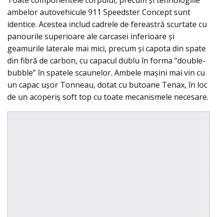
Toate componentele corpului, precum și tehnologiile
ambelor autovehicule 911 Speedster Concept sunt
identice. Acestea includ cadrele de fereastră scurtate cu
panourile superioare ale carcasei inferioare și
geamurile laterale mai mici, precum și capota din spate
din fibră de carbon, cu capacul dublu în forma “double-
bubble” în spatele scaunelor. Ambele mașini mai vin cu
un capac uşor Tonneau, dotat cu butoane Tenax, în loc
de un acoperiş soft top cu toate mecanismele necesare.