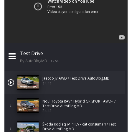
Test Drive
By AutoBlogMD
1
/ 50
Jaecoo J7 AWD / Test Drive AutoBlog.MD
14:41
Noul Toyota RAV4 Hybrid GR SPORT AWD-i /
Test Drive AutoBlog.MD
2
24:41
Škoda Kodiaq iV PHEV - cât consumă?! / Test
Drive AutoBlog.MD
3