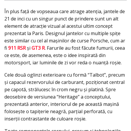
În plus față de vopseaua care atrage atenția, jantele de
21 de inci cu un singur punct de prindere sunt un alt
element de atracție vizual al acestui ultim concept
prezentat la Paris. Designul jantelor cu multiple spiţe
este similar cu cel al mașinilor de curse Porsche, cum ar
fi
911 RSR
și
GT3 R
. Farurile au fost făcute fumurii, ceea
ce este, de asemenea, este o idee inspirată din
motorsport, iar luminile de zi vor reda o nuanţă roşie.
Cele două oglinzi exterioare cu formă “Talbot”, precum
și capacul rezervorului de carburant, poziționat central
pe capotă, strălucesc în crom negru și platină. Spre
deosebire de versiunea “Heritage” a conceptului,
prezentată anterior, interiorul de pe această maşină
foloseşte o tapiţerie neagră, parțial perforată, cu
inserţii contrastante de culoare roşie.