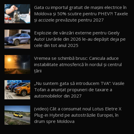
Noua Mazda CX-5 / Test Drive AutoBlog.MD
Gata cu importul gratuit de mașini electrice în
14:37
15
Moldova și 50% scutire pentru PHEV?! Taxele
și accizele prevăzute pentru 2027
Cum merge? Škoda Octavia 4×4 DSG facelift //
AutoBlogMD
Explozie de vânzări externe pentru Geely
16
13:10
Auto! Livrările din 2026 le-au depășit deja pe
cele din tot anul 2025
Lotus Eletre R / Test Drive AutoBlog.MD
20:06
17
Vremea se schimbă brusc: Canicula aduce
instabilitate atmosferică în nordul și centrul
țării
Va fi modelul nr.1 BYD în Moldova? BYD Seal U
DM-i / Test Drive AutoBlog.MD
18
„Nu suntem gata să introducem TVA”: Vasile
30:08
Tofan a anunțat propuneri de taxare a
automobilelor din 2027
Noul Geely EX5 EM-i care a cucerit Moldova
înainte să ajungă în showroom / Test Drive
19
23:36
AutoBlog.MD
(video) Cât a consumat noul Lotus Eletre X
Plug-in Hybrid pe autostrăzile Europei, în
Noul ZEEKR 7X / Test Drive AutoBlog.MD
drum spre Moldova
29:08
20