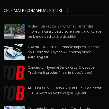
Micul BYD Dolphin Surf / Test Drive
CELE MAI RECOMANDATE ȘTIRI
AutoBlog.MD
21
16:59
(video) Un rector din Chișinău, amendat
Noua Mazda 6e / Test Drive AutoBlog.MD
împreună cu alți patru șoferi pentru circulație
26:59
22
pe banda dedicată bicicliștilor
Lynk & Co 01 / Test Drive AutoBlog.MD
FRANKFURT 2019: Primele impresii despre
25:19
23
noul Porsche Taycan – Reportaj Video
AutoBlog.MD
ZEEKR 009: Cel mai Performant și Confortabil
Conceptul Hyundai Santa Cruz Crossover
Van Electric Testat în Moldova / AutoBlog.MD
24
Truck va fi produs în serie (foto/video)
26:38
Land Rover Defender OCTA Edition One: Cel
AUTOVOT MOLDOVA 2018! Duelul de astăzi:
mai Exclusiv și Puternic Defender Testat în
25
32:21
Moldova
Suzuki Swift vs Volkswagen Tiguan!
Porsche 911 Spirit 70 / Test Drive
AutoBlog.MD
26
Tragedie în apropiere de Taraclia: Un