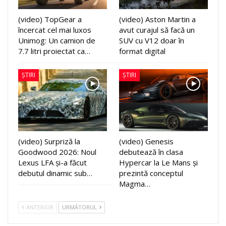
(video) TopGear a
(video) Aston Martin a
încercat cel mai luxos
avut curajul să facă un
Unimog: Un camion de
SUV cu V12 doar în
7.7 litri proiectat ca…
format digital
ȘTIRI
ȘTIRI
(video) Surpriză la
(video) Genesis
Goodwood 2026: Noul
debutează în clasa
Lexus LFA și-a făcut
Hypercar la Le Mans și
debutul dinamic sub…
prezintă conceptul
Magma…
ANTERIOR
URMĂTORUL