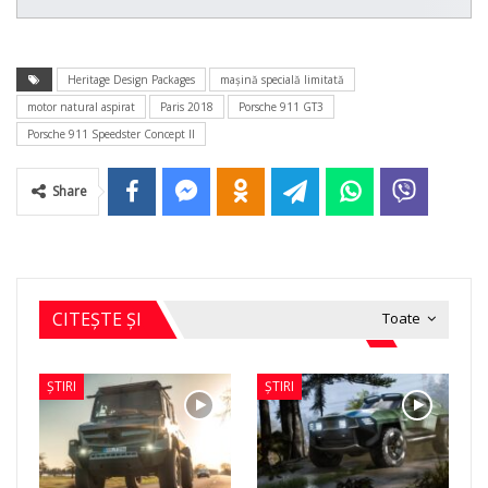
Heritage Design Packages
maşină specială limitată
motor natural aspirat
Paris 2018
Porsche 911 GT3
Porsche 911 Speedster Concept ll
Share
CITEȘTE ȘI
Toate
ȘTIRI
ȘTIRI