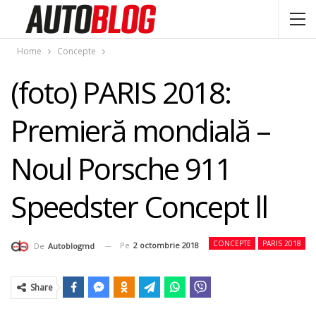
Home
Concepte
(foto) PARIS 2018:
Premieră mondială –
Noul Porsche 911
Speedster Concept ll
CONCEPTE
PARIS 2018
Pe
2 octombrie 2018
De
Autoblogmd
Share