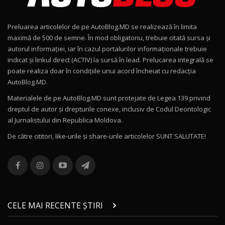
15:22
9
Preluarea articolelor de pe AutoBlog.MD se realizează în limita
Mercedes-AMG E 53 HYBRID 4MATIC+ / Test
maximă de 500 de semne. În mod obligatoriu, trebuie citată sursa și
Drive AutoBlog.MD
10
autorul informației, iar în cazul portalurilor informaționale trebuie
16:27
indicat și linkul direct (ACTIV) la sursă în lead. Prelucarea integrală se
poate realiza doar în condițiile unui acord încheiat cu redacţia
Noul Volvo ES90 / Test Drive AutoBlog.MD
AutoBlog.MD.
27:58
11
Materialele de pe AutoBlog.MD sunt protejate de Legea 139 privind
dreptul de autor și drepturile conexe, inclusiv de Codul Deontologic
Noul MG HS / Test Drive AutoBlog.MD
al Jurnalistului din Republica Moldova.
16:48
12
De către cititori, like-urile şi share-urile articolelor SUNT SALUTATE!
ROX 01: Test drive cu noul SUV chinezesc care
combină aventura cu luxul / AutoBlog.MD
13
36:08
ZEEKR 9X în Moldova: Am condus gigantul
chinez care face lumea să se întoarcă după el
14
CELE MAI RECENTE ȘTIRI
17:27
/ AutoBlog.MD