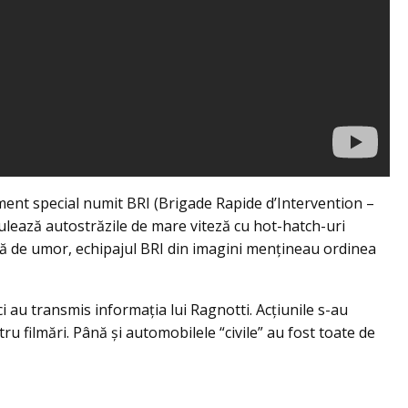
ent special numit BRI (Brigade Rapide d’Intervention –
rulează autostrăzile de mare viteză cu hot-hatch-uri
ză de umor, echipajul BRI din imagini menţineau ordinea
ci au transmis informaţia lui Ragnotti. Acţiunile s-au
ru filmări. Până şi automobilele “civile” au fost toate de