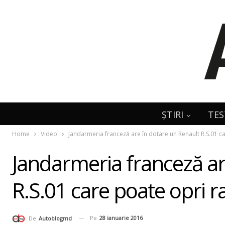
ȘTIRI
TES
Home
Video
Jandarmeria franceză are în dotare un Renault R.S.01 ca
Jandarmeria franceză ar
R.S.01 care poate opri r
Pe
28 ianuarie 2016
De
Autoblogmd