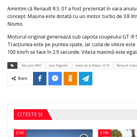
Amintim că Renault R.S. 01 a fost prezentat în vara anului
concept. Maşina este dotată cu un motor turbo de 3.8 litri
Nismo.
Motorul original generează sub capota coupeului GT-R 55
Tracţiunea este pe puntea spate, iar cutia de viteze este
100 km/h se face în 2.9 secunde. Viteza maximă este egal
fost pilot WRC
Jean Ragnotti
motor de la Nissan GT-R
Renault Inter
Share
CITEȘTE ȘI
ȘTIRI
ȘTIRI