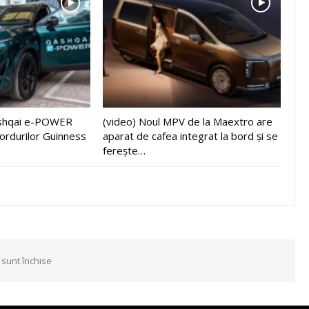
ashqai e-POWER
(video) Noul MPV de la Maextro are
cordurilor Guinness
aparat de cafea integrat la bord și se
ferește…
 sunt închise