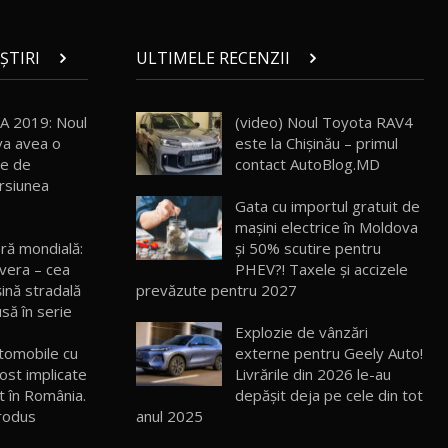
ROX 01: Test drive cu noul SUV chinezesc
care combină aventura cu luxul /
ȘTIRI
ULTIMELE RECENZII
13
36:08
AutoBlog.MD
ZEEKR 9X în Moldova: Am condus gigantul
A 2019: Noul
(video) Noul Toyota RAV4
chinez care face lumea să se întoarcă
14
a avea o
este la Chișinău – primul
17:27
după el / AutoBlog.MD
ie de
contact AutoBlog.MD
ersiunea
Noua Mazda CX-5 / Test Drive
Gata cu importul gratuit de
AutoBlog.MD
15
mașini electrice în Moldova
14:37
ră mondială:
și 50% scutire pentru
vera – cea
PHEV?! Taxele și accizele
Cum merge? Škoda Octavia 4×4 DSG
ină stradală
prevăzute pentru 2027
facelift // AutoBlogMD
16
13:10
să în serie
Explozie de vânzări
Lotus Eletre R / Test Drive AutoBlog.MD
tomobile cu
externe pentru Geely Auto!
20:06
17
ost implicate
Livrările din 2026 le-au
t în România.
depășit deja pe cele din tot
rodus
anul 2025
Va fi modelul nr.1 BYD în Moldova? BYD
Seal U DM-i / Test Drive AutoBlog.MD
18