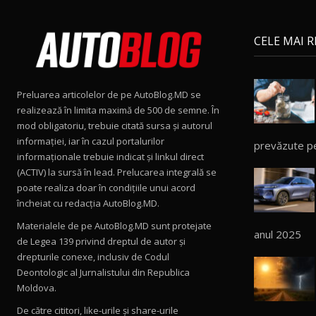
CELE MAI 
Preluarea articolelor de pe AutoBlog.MD se
realizează în limita maximă de 500 de semne. În
mod obligatoriu, trebuie citată sursa și autorul
informației, iar în cazul portalurilor
prevăzute p
informaționale trebuie indicat și linkul direct
(ACTIV) la sursă în lead. Prelucarea integrală se
poate realiza doar în condițiile unui acord
încheiat cu redacţia AutoBlog.MD.
Materialele de pe AutoBlog.MD sunt protejate
anul 2025
de Legea 139 privind dreptul de autor și
drepturile conexe, inclusiv de Codul
Deontologic al Jurnalistului din Republica
Moldova.
De către cititori, like-urile şi share-urile