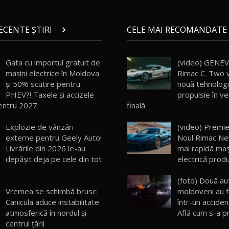
RECENTE ȘTIRI
CELE MAI RECOMANDATE 
Gata cu importul gratuit de
(video) GENEV
mașini electrice în Moldova
Rimac C_Two v
și 50% scutire pentru
nouă tehnolog
PHEV?! Taxele și accizele
propulsie în v
entru 2027
finală
Explozie de vânzări
(video) Premie
externe pentru Geely Auto!
Noul Rimac Ne
Livrările din 2026 le-au
mai rapidă maş
depășit deja pe cele din tot
electrică produ
(foto) Două au
Vremea se schimbă brusc:
moldoveni au f
Canicula aduce instabilitate
într-un acciden
atmosferică în nordul și
Află cum s-a p
centrul țării