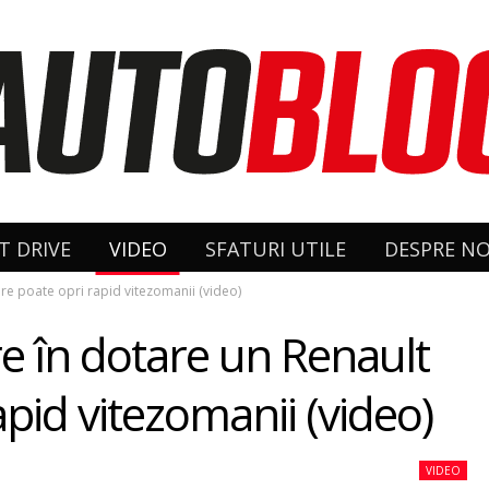
T DRIVE
VIDEO
SFATURI UTILE
DESPRE NO
re poate opri rapid vitezomanii (video)
e în dotare un Renault
apid vitezomanii (video)
VIDEO