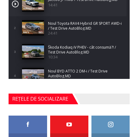
14:41
Noul Toyota RAV4 Hybrid GR SPORT AWD-i
/ Test Drive AutoBlog.MD
2
24:41
Škoda Kodiaq iV PHEV - cât consumă?! /
Test Drive AutoBlog.MD
3
10:34
Noul BYD ATTO 2 DM-i / Test Drive
AutoBlog.MD
4
17:35
Noul Mercedes-Benz S-Class facelift (S 580
REȚELE DE SOCIALIZARE
4MATIC V223) / Test Drive AutoBlog.MD
5
27:33
HAVAL H5 / Test Drive AutoBlog.MD
11:58
6