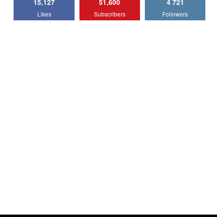
15,127
51,600
4 721
Lotus Emira Turbo SE / Test Drive
Likes
Subscribers
Followers
AutoBlog.MD
7
24:06
Noul Škoda Kodiaq RS / Test Drive
AutoBlog.MD în premieră națională
8
15:08
Noul Geely EX2 / Test Drive AutoBlog.MD
15:22
9
Mercedes-AMG E 53 HYBRID 4MATIC+ /
Test Drive AutoBlog.MD
10
16:27
Noul Volvo ES90 / Test Drive AutoBlog.MD
27:58
11
Noul MG HS / Test Drive AutoBlog.MD
16:48
12