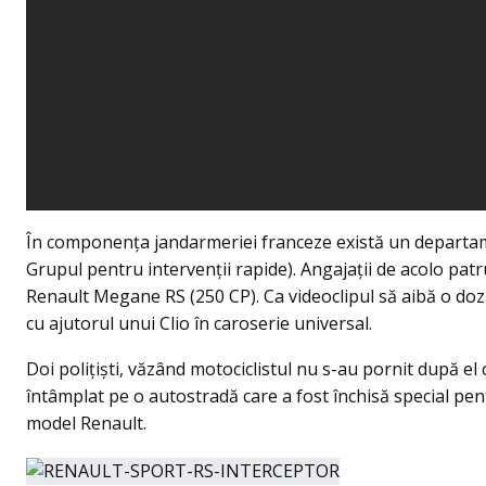
În componenţa jandarmeriei franceze există un departam
Grupul pentru intervenţii rapide). Angajaţii de acolo pat
Renault Megane RS (250 CP). Ca videoclipul să aibă o do
cu ajutorul unui Clio în caroserie universal.
Doi poliţişti, văzând motociclistul nu s-au pornit după el 
întâmplat pe o autostradă care a fost închisă special pent
model Renault.