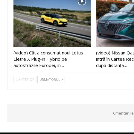
(video) Cât a consumat noul Lotus
(video) Nissan Q
Eletre X Plug-in Hybrid pe
intră în Cartea Re
autostrăzile Europei, în…
după distanța…
ANTERIOR
URMĂTORUL
Cmentariile