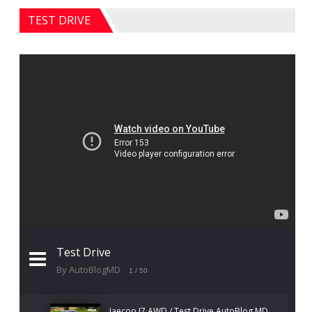
TEST DRIVE
Test Drive
By AutoBlogMD
1
/ 50
Jaecoo J7 AWD / Test Drive AutoBlog.MD