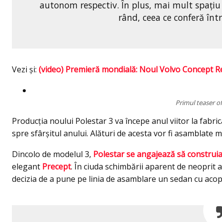
autonom respectiv. În plus, mai mult spaţiu v
rând, ceea ce conferă într
Vezi şi:
(video) Premieră mondială: Noul Volvo Concept R
Primul teaser of
Producția noului Polestar 3 va începe anul viitor la fabri
spre sfârșitul anului. Alături de acesta vor fi asamblate
Dincolo de modelul 3,
Polestar se angajează să construia
elegant
Precept
. În ciuda schimbării aparent de neoprit a
decizia de a pune pe linia de asamblare un sedan cu acope