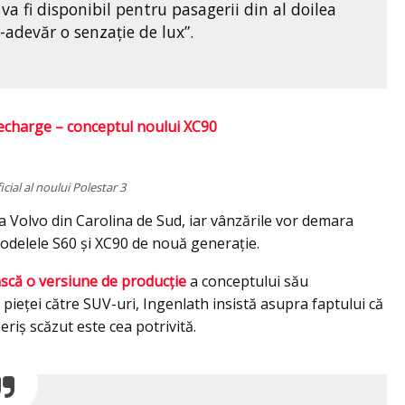
a fi disponibil pentru pasagerii din al doilea
-adevăr o senzație de lux”.
echarge – conceptul noului XC90
icial al noului Polestar 3
ca Volvo din Carolina de Sud, iar vânzările vor demara
 modelele S60 şi XC90 de nouă generaţie.
scă o versiune de producție
a conceptului său
 pieței către SUV-uri, Ingenlath insistă asupra faptului că
riș scăzut este cea potrivită.