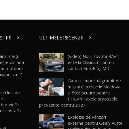
30:08
Noul Geely EX5 EM-i care a cucerit
Moldova înainte să ajungă în showroom /
19
23:36
Test Drive AutoBlog.MD
ȘTIRI
ULTIMELE RECENZII
Noul ZEEKR 7X / Test Drive AutoBlog.MD
29:08
20
ână marţi:
(video) Noul Toyota RAV4
eşte din nou
este la Chișinău – primul
Micul BYD Dolphin Surf / Test Drive
AutoBlog.MD
21
, iar motorina
contact AutoBlog.MD
16:59
înapoi cu 41
Gata cu importul gratuit de
Noua Mazda 6e / Test Drive AutoBlog.MD
mașini electrice în Moldova
26:59
22
ouă luni de
și 50% scutire pentru
ue a
PHEV?! Taxele și accizele
rburanți în
prevăzute pentru 2027
Lynk & Co 01 / Test Drive AutoBlog.MD
or costa în
25:19
23
Explozie de vânzări
externe pentru Geely Auto!
nuă
Livrările din 2026 le-au