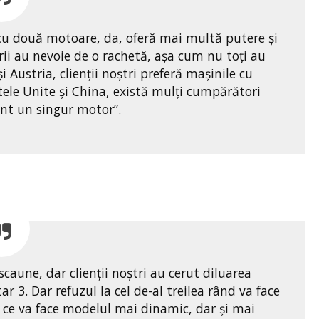
 cu două motoare, da, oferă mai multă putere și
ii au nevoie de o rachetă, aşa cum nu toţi au
i Austria, clienții noștri preferă mașinile cu
tele Unite și China, există mulți cumpărători
ient un singur motor”.
caune, dar clienții noștri au cerut diluarea
 3. Dar refuzul la cel de-al treilea rând va face
ea ce va face modelul mai dinamic, dar şi mai