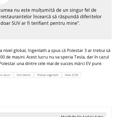
 lumea nu este mulțumită de un singur fel de
a restaurantelor încearcă să răspundă diferitelor
 doar SUV ar fi terifiant pentru mine”.
la nivel global, Ingenlath a spus că Polestar 3 ar trebui să
00 de mașini. Acest lucru nu va speria Tesla, dar în cazul
in Polestar una dintre cele mai de succes mărci EV pure.
ru locuri
SUV electric
Thomas Ingenlath
Volvo XC90
Mai Multe De Acelasi Autor