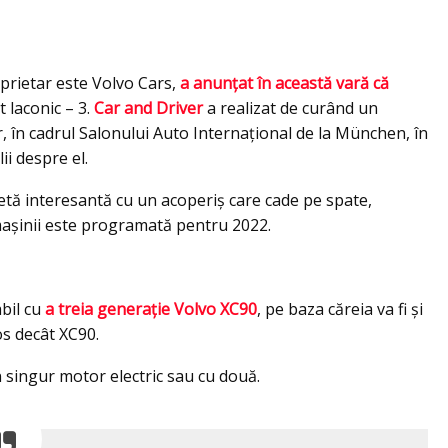
oprietar este Volvo Cars,
a anunţat în această vară că
t laconic – 3.
Car and Driver
a realizat de curând un
, în cadrul Salonului Auto Internaţional de la München, în
ii despre el.
uetă interesantă cu un acoperiş care cade pe spate,
şinii este programată pentru 2022.
abil cu
a treia generație Volvo XC90
, pe baza căreia va fi şi
os decât XC90.
un singur motor electric sau cu două.