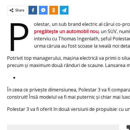
Share
P
olestar, un sub brand electric al cărui co-pr
pregătește un automobil nou
, un SUV, numi
interviu cu Thomas Ingenlath, șeful Polestar
urma căruia au fost scoase la iveală noi detal
Potrivit top managerului, mașina electrică va primi o sil
precum şi maximum două rânduri de scaune. Lansarea ma
În ceea ce privește dimensiunea, Polestar 3 va fi compar
construit! Însă modelul va fi mai puternic și chiar mai lux
Polestar 3 va fi oferit în două versiuni de propulsie: cu 