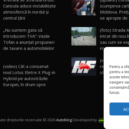
Canicula aduce instabilitate
scumpirea carb
atmosferică în nordul și
Moldova. Prețu
centrul țării
se apropie de 
„Nu suntem gata să
(foto) Strada A
introducem TVA”: Vasile
intrat din nou î
Tofan a anunțat propuneri
sau cum se exp
de taxare a automobilelor
imagini?
(video) Divizia
(video) Cât a consumat
revine pe scen
Pentru a ofe
pentru a st
noul Lotus Eletre X Plug-in
stradale și a ral
aceste tehn
Hybrid pe autostrăzile
navigare sau
Europei, în drum spre
consimțămân
funcții.
AC
ate drepturile rezervate © 2026
Autoblog
Developed by