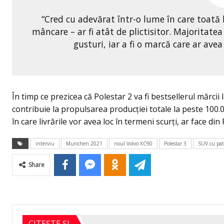
“Cred cu adevărat într-o lume în care toată
mâncare – ar fi atât de plictisitor. Majoritate
gusturi, iar a fi o marcă care ar avea
În timp ce prezicea că Polestar 2 va fi bestsellerul mărcii 
contribuie la propulsarea producției totale la peste 100.0
în care livrările vor avea loc în termeni scurți, ar face d
interviu
Munchen 2021
noul Volvo XC90
Polestar 3
SUV cu pat
Share
CITEȘTE ȘI