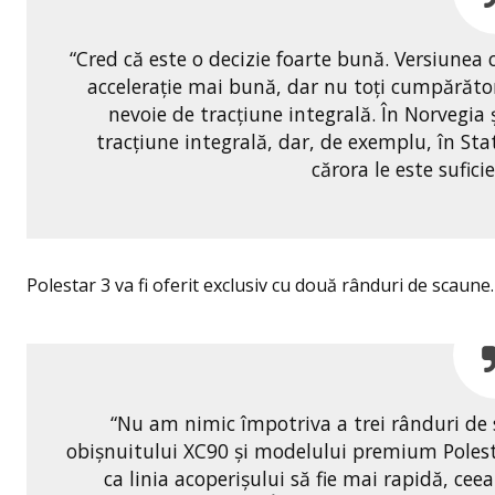
“Cred că este o decizie foarte bună. Versiunea
accelerație mai bună, dar nu toți cumpărător
nevoie de tracțiune integrală. În Norvegia ș
tracțiune integrală, dar, de exemplu, în Sta
cărora le este sufic
Polestar 3 va fi oferit exclusiv cu două rânduri de scaune.
“Nu am nimic împotriva a trei rânduri de s
obișnuitului XC90 și modelului premium Polestar
ca linia acoperişului să fie mai rapidă, ce