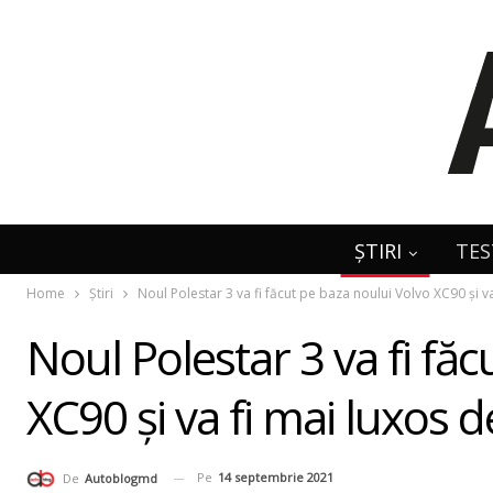
ȘTIRI
TES
Home
Știri
Noul Polestar 3 va fi făcut pe baza noului Volvo XC90 şi va
Noul Polestar 3 va fi fă
XC90 şi va fi mai luxos d
Pe
14 septembrie 2021
De
Autoblogmd