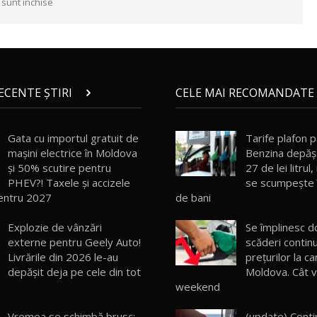
 sunt închise
RECENTE ȘTIRI
CELE MAI RECOMANDATE 
Gata cu importul gratuit de
Tarife plafon p
mașini electrice în Moldova
Benzina depăş
și 50% scutire pentru
27 de lei litrul
PHEV?! Taxele și accizele
se scumpeşte 
entru 2027
de bani
Explozie de vânzări
Se împlinesc d
externe pentru Geely Auto!
scăderi contin
Livrările din 2026 le-au
prețurilor la ca
depășit deja pe cele din tot
Moldova. Cât v
weekend
Vremea se schimbă brusc:
(update) Conti