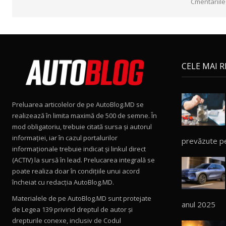
Cmentariile
CELE MAI 
Preluarea articolelor de pe AutoBlog.MD se
realizează în limita maximă de 500 de semne. În
mod obligatoriu, trebuie citată sursa și autorul
informației, iar în cazul portalurilor
prevăzute p
informaționale trebuie indicat și linkul direct
(ACTIV) la sursă în lead. Prelucarea integrală se
poate realiza doar în condițiile unui acord
încheiat cu redacţia AutoBlog.MD.
Materialele de pe AutoBlog.MD sunt protejate
anul 2025
de Legea 139 privind dreptul de autor și
drepturile conexe, inclusiv de Codul