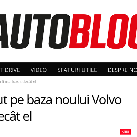
T DRIVE
VIDEO
SFATURI UTILE
DESPRE NO
 fi mai luxos decât el
cut pe baza noului Volvo
ecât el
ȘTIRI