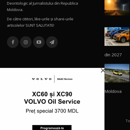
Deontologic al Jurnalistului din Republica
Moldova.
De către cititori, like-urile şi share-urile
articolelor SUNT SALUTATE!
din 2027
×
Moldova
To