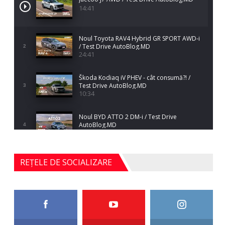
14:41
Noul Toyota RAV4 Hybrid GR SPORT AWD-i
/ Test Drive AutoBlog.MD
2
24:41
Škoda Kodiaq iV PHEV - cât consumă?! /
Test Drive AutoBlog.MD
3
10:34
Noul BYD ATTO 2 DM-i / Test Drive
AutoBlog.MD
4
17:35
Noul Mercedes-Benz S-Class facelift (S 580
REȚELE DE SOCIALIZARE
4MATIC V223) / Test Drive AutoBlog.MD
5
27:33
HAVAL H5 / Test Drive AutoBlog.MD
11:58
6