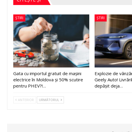
ȘTIRI
ȘTIRI
Gata cu importul gratuit de mașini
Explozie de vânză
electrice în Moldova și 50% scutire
Geely Auto! Livrări
pentru PHEV?!…
depășit deja…
ANTERIOR
URMĂTORUL