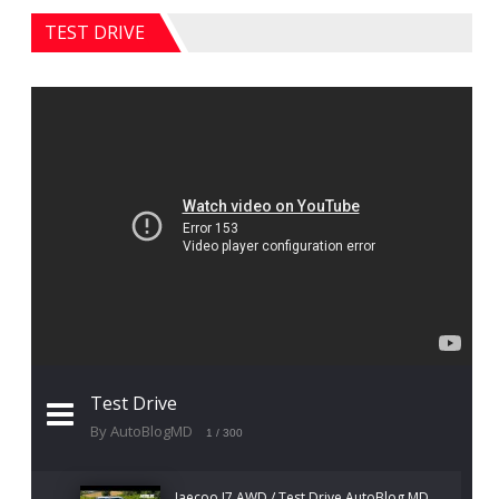
TEST DRIVE
Test Drive
By AutoBlogMD
1
/ 300
Jaecoo J7 AWD / Test Drive AutoBlog.MD