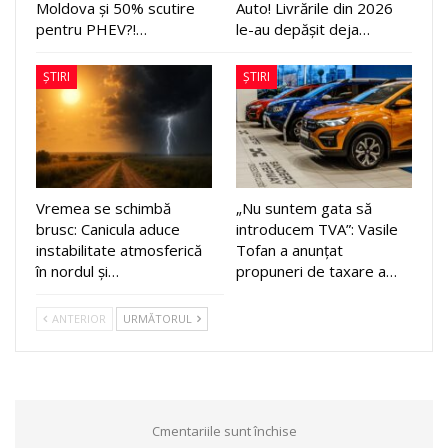
Moldova și 50% scutire
Auto! Livrările din 2026
pentru PHEV?!…
le-au depășit deja…
ȘTIRI
ȘTIRI
Vremea se schimbă
„Nu suntem gata să
brusc: Canicula aduce
introducem TVA”: Vasile
instabilitate atmosferică
Tofan a anunțat
în nordul și…
propuneri de taxare a…
ANTERIOR
URMĂTORUL
Cmentariile sunt închise