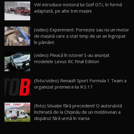
VW introduce motorul lui Golf GTI, în formă
Noua Mazda 6e / Test Drive AutoBlog.MD
adaptată, pe alte trei mașini
26:59
22
Lynk & Co 01 / Test Drive AutoBlog.MD
(video) Experiment: Pornește sau nu un motor
25:19
23
de maşină care a stat timp de un an îngropat
în pământ
ZEEKR 009: Cel mai Performant și Confortabil
(video) Pleacă în istorie! S-au anunțat
Van Electric Testat în Moldova / AutoBlog.MD
24
modelele Lexus RC Final Edition
26:38
Land Rover Defender OCTA Edition One: Cel
(foto/video) Renault Sport Formula 1 Team a
mai Exclusiv și Puternic Defender Testat în
25
32:21
Moldova
organizat premiera lui R.S.17
Porsche 911 Spirit 70 / Test Drive
AutoBlog.MD
26
(foto) Situaţie fără precedent! O autorulotă
10:57
închiriată de la Chişinău de un moldovean a
dispărut fără urmă în Varna
Test Drive: Noile modele FENDT! Cum e să
conduci un tractor?!
27
22:49