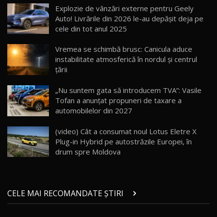
AutoBlogMD
Explozie de vânzări externe pentru Geely
16
13:10
Auto! Livrările din 2026 le-au depășit deja pe
cele din tot anul 2025
Lotus Eletre R / Test Drive AutoBlog.MD
20:06
17
Vremea se schimbă brusc: Canicula aduce
instabilitate atmosferică în nordul și centrul
țării
Va fi modelul nr.1 BYD în Moldova? BYD Seal U
DM-i / Test Drive AutoBlog.MD
18
„Nu suntem gata să introducem TVA”: Vasile
30:08
Tofan a anunțat propuneri de taxare a
automobilelor din 2027
Noul Geely EX5 EM-i care a cucerit Moldova
înainte să ajungă în showroom / Test Drive
19
23:36
AutoBlog.MD
(video) Cât a consumat noul Lotus Eletre X
Plug-in Hybrid pe autostrăzile Europei, în
Noul ZEEKR 7X / Test Drive AutoBlog.MD
drum spre Moldova
29:08
20
Micul BYD Dolphin Surf / Test Drive
CELE MAI RECOMANDATE ȘTIRI
AutoBlog.MD
21
16:59