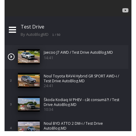
Test Drive
By AutoBlogMD
1
/ 50
Jaecoo J7 AWD / Test Drive AutoBlog.MD
14:41
Noul Toyota RAV4 Hybrid GR SPORT AWD-i /
Test Drive AutoBlog.MD
2
24:41
Škoda Kodiaq iV PHEV - cât consumă?! / Test
Drive AutoBlog.MD
3
10:34
Noul BYD ATTO 2 DM-i / Test Drive
AutoBlog.MD
4
17:35