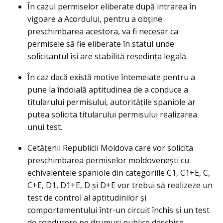
În cazul permiselor eliberate după intrarea în
vigoare a Acordului, pentru a obține
preschimbarea acestora, va fi necesar ca
permisele să fie eliberate în statul unde
solicitantul își are stabilită reședința legală.
În caz dacă există motive întemeiate pentru a
pune la îndoială aptitudinea de a conduce a
titularului permisului, autoritățile spaniole ar
putea solicita titularului permisului realizarea
unui test.
Cetățenii Republicii Moldova care vor solicita
preschimbarea permiselor moldovenești cu
echivalentele spaniole din categoriile C1, C1+E, C,
C+E, D1, D1+E, D și D+E vor trebui să realizeze un
test de control al aptitudinilor și
comportamentului într-un circuit închis și un test
de conducere pe drumuri publice deschise