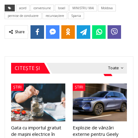
acord
conversiune
Israel
MINISTRU MAI
Moldova
permise de conducere
recunoaștere
Spania
Share
CITEȘTE ȘI
Toate
ȘTIRI
ȘTIRI
Gata cu importul gratuit
Explozie de vânzări
de mașini electrice în
externe pentru Geely