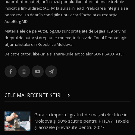
autorul informației, iar în cazul portalurilor informaționale trebuie
16:27
indicat și linkul direct (ACTIV) la sursă în lead. Prelucarea integrală se
poate realiza doar în condițiile unui acord încheiat cu redacţia
Noul Volvo ES90 / Test Drive AutoBlog.MD
AutoBlog.MD.
27:58
11
Materialele de pe AutoBlog.MD sunt protejate de Legea 139 privind
dreptul de autor și drepturile conexe, inclusiv de Codul Deontologic
Noul MG HS / Test Drive AutoBlog.MD
al Jurnalistului din Republica Moldova.
16:48
12
De către cititori, like-urile şi share-urile articolelor SUNT SALUTATE!
ROX 01: Test drive cu noul SUV chinezesc care
combină aventura cu luxul / AutoBlog.MD
13
36:08
ZEEKR 9X în Moldova: Am condus gigantul
chinez care face lumea să se întoarcă după el
14
CELE MAI RECENTE ȘTIRI
17:27
/ AutoBlog.MD
Noua Mazda CX-5 / Test Drive AutoBlog.MD
Gata cu importul gratuit de mașini electrice în
14:37
15
Moldova și 50% scutire pentru PHEV?! Taxele
și accizele prevăzute pentru 2027
Cum merge? Škoda Octavia 4×4 DSG facelift //