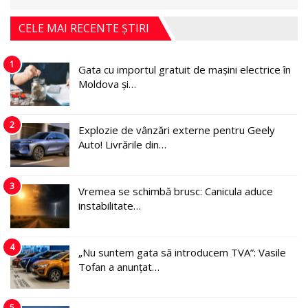
CELE MAI RECENTE ȘTIRI
1
Gata cu importul gratuit de mașini electrice în
Moldova și…
2
Explozie de vânzări externe pentru Geely
Auto! Livrările din…
3
Vremea se schimbă brusc: Canicula aduce
instabilitate…
4
„Nu suntem gata să introducem TVA”: Vasile
Tofan a anunțat…
5