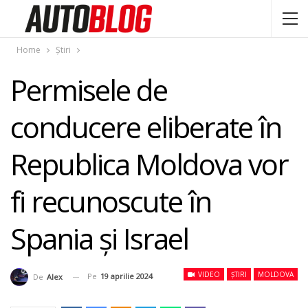
Home
Știri
Permisele de
conducere eliberate în
Republica Moldova vor
fi recunoscute în
Spania și Israel
VIDEO
ȘTIRI
MOLDOVA
Pe
19 aprilie 2024
De
Alex