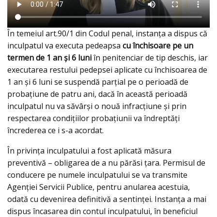
În temeiul art.90/1 din Codul penal, instanța a dispus că
inculpatul va executa pedeapsa
cu închisoare pe un
termen de 1 an și 6 luni
în penitenciar de tip deschis, iar
executarea restului pedepsei aplicate cu închisoarea de
1 an și 6 luni se suspendă parțial pe o perioadă de
probațiune de patru ani, dacă în această perioadă
inculpatul nu va săvârși o nouă infracțiune și prin
respectarea condițiilor probațiunii va îndreptăți
încrederea ce i s-a acordat.
În privința inculpatului a fost aplicată măsura
preventivă – obligarea de a nu părăsi țara. Permisul de
conducere pe numele inculpatului se va transmite
Agenției Servicii Publice, pentru anularea acestuia,
odată cu devenirea definitivă a sentinței. Instanța a mai
dispus încasarea din contul inculpatului, în beneficiul