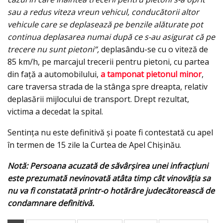
sau a redus viteza vreun vehicul, conducătorii altor
vehicule care se deplasează pe benzile alăturate pot
continua deplasarea numai după ce s-au asigurat că pe
trecere nu sunt pietoni”,
deplasându-se cu o viteză de
85 km/h, pe marcajul trecerii pentru pietoni, cu partea
din față a automobilului,
a tamponat pietonul minor
,
care traversa strada de la stânga spre dreapta, relativ
deplasării mijlocului de transport. Drept rezultat,
victima a decedat la spital.
Sentința nu este definitivă și poate fi contestată cu apel
în termen de 15 zile la Curtea de Apel Chișinău.
Notă: Persoana acuzată de săvârșirea unei infracțiuni
este prezumată nevinovată atâta timp cât vinovăția sa
nu va fi constatată printr-o hotărâre judecătorească de
condamnare definitivă.