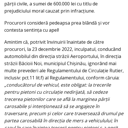
părții civile, a sumei de 600.000 lei cu titlu de
prejudiciului moral cauzat prin infracțiune.
Procurorii consideră pedeapsa prea blândă și vor
contesta sentința cu apel!
Amintim că, potrivit învinuirii înaintate de către
procurori, la 23 decembrie 2022, inculpatul, conducând
automobilul din direcția străzii Aeroportului, în direcția
străzii Băcioii Noi, municipiul Chișinău, ignorând mai
multe prevederi ale Regulamentului de Circulaţie Rutier,
inclusiv: pct.11 lit.f) al Regulamentului, conform căruia:
„conducătorul de vehicul, este obligat: la trecerile
pentru pietoni cu circulație nedirijată, să cedeze
trecerea pietonilor care se află la marginea părții
carosabile și intenționează să se angajeze în
traversare, precum și celor care traversează drumul pe
partea carosabilă în direcția de mers a vehiculului; în
cazul în care înaintea trecerii pentru pietoni s-a oprit