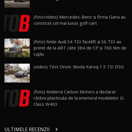
Lynk & Co 01 / Test Drive AutoBlog.MD
(foto/video) Mercedes-Benz şi firma Garia au
25:19
23
construit cel mai luxos golf-cart
ZEEKR 009: Cel mai Performant și Confortabil
(foto) Noile Audi S4 TDI facelift şi S6 TDI au
Van Electric Testat în Moldova / AutoBlog.MD
24
primit de la ABT câte 384 de CP şi 760 Nm de
26:38
cuplu
Land Rover Defender OCTA Edition One: Cel
(video) Test Drive: Skoda Karoq 1.5 TSI DSG
mai Exclusiv și Puternic Defender Testat în
25
32:21
Moldova
Porsche 911 Spirit 70 / Test Drive
AutoBlog.MD
26
(foto) Atelierul Carbon Motors a declarat
10:57
război plasticului de la interiorul modelelor G-
Class W463
Test Drive: Noile modele FENDT! Cum e să
conduci un tractor?!
27
22:49
ULTIMELE RECENZII
Noul Geely Monjaro 2025! Mai ieftin și mai