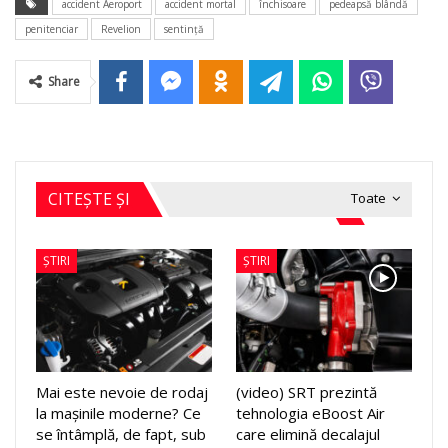
accident Aeroport
accident mortal
închisoare
pedeapsă blândă
penitenciar
Revelion
sentinţă
Share
CITEȘTE ȘI
Toate
ȘTIRI
ȘTIRI
Mai este nevoie de rodaj
(video) SRT prezintă
la mașinile moderne? Ce
tehnologia eBoost Air
se întâmplă, de fapt, sub
care elimină decalajul