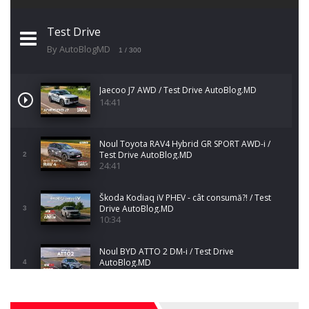
Test Drive
By AutoBlogMD
1
/ 300
Jaecoo J7 AWD / Test Drive AutoBlog.MD
14:41
Noul Toyota RAV4 Hybrid GR SPORT AWD-i /
Test Drive AutoBlog.MD
2
24:41
Škoda Kodiaq iV PHEV - cât consumă?! / Test
Drive AutoBlog.MD
3
10:34
Noul BYD ATTO 2 DM-i / Test Drive
AutoBlog.MD
4
17:35
Noul Mercedes-Benz S-Class facelift (S 580