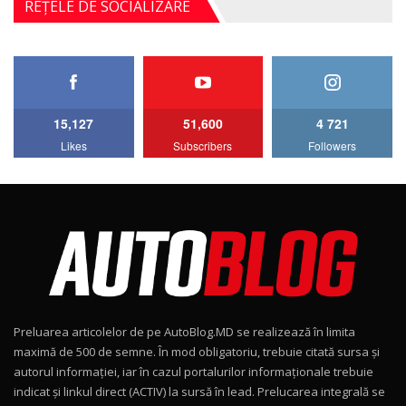
REȚELE DE SOCIALIZARE
4MATIC V223) / Test Drive AutoBlog.MD
5
27:33
HAVAL H5 / Test Drive AutoBlog.MD
11:58
6
15,127
51,600
4 721
Lotus Emira Turbo SE / Test Drive
Likes
Subscribers
Followers
AutoBlog.MD
7
24:06
Noul Škoda Kodiaq RS / Test Drive
AutoBlog.MD în premieră națională
8
15:08
Noul Geely EX2 / Test Drive AutoBlog.MD
15:22
9
Preluarea articolelor de pe AutoBlog.MD se realizează în limita
Mercedes-AMG E 53 HYBRID 4MATIC+ / Test
maximă de 500 de semne. În mod obligatoriu, trebuie citată sursa și
Drive AutoBlog.MD
10
autorul informației, iar în cazul portalurilor informaționale trebuie
16:27
indicat și linkul direct (ACTIV) la sursă în lead. Prelucarea integrală se