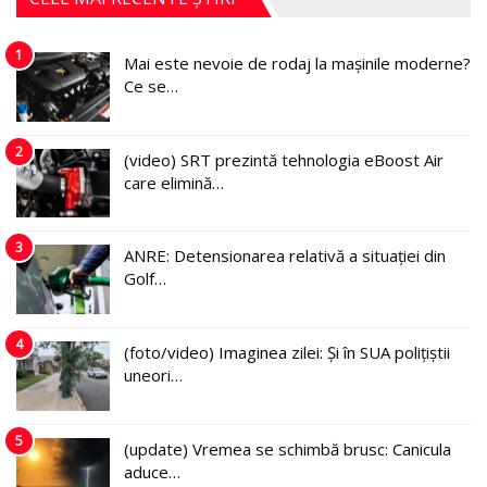
1
Mai este nevoie de rodaj la mașinile moderne?
Ce se…
2
(video) SRT prezintă tehnologia eBoost Air
care elimină…
3
ANRE: Detensionarea relativă a situației din
Golf…
4
(foto/video) Imaginea zilei: Și în SUA polițiștii
uneori…
5
(update) Vremea se schimbă brusc: Canicula
aduce…