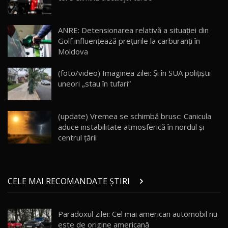
Lotus Eletre R / Test Drive AutoBlog.MD
20:06
17
ANRE: Detensionarea relativă a situației din
Golf influențează prețurile la carburanți în
Moldova
Va fi modelul nr.1 BYD în Moldova? BYD Seal U
DM-i / Test Drive AutoBlog.MD
18
(foto/video) Imaginea zilei: Și în SUA polițiștii
30:08
uneori „stau în tufari”
Noul Geely EX5 EM-i care a cucerit Moldova
înainte să ajungă în showroom / Test Drive
19
23:36
AutoBlog.MD
(update) Vremea se schimbă brusc: Canicula
aduce instabilitate atmosferică în nordul și
Noul ZEEKR 7X / Test Drive AutoBlog.MD
centrul țării
29:08
20
Micul BYD Dolphin Surf / Test Drive
CELE MAI RECOMANDATE ȘTIRI
AutoBlog.MD
21
16:59
Paradoxul zilei: Cel mai american automobil nu
Noua Mazda 6e / Test Drive AutoBlog.MD
este de origine americană
26:59
22