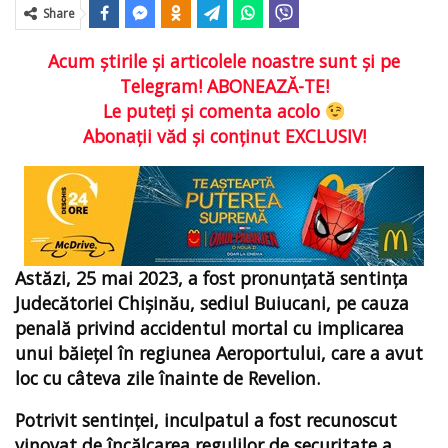
Share
Acum ştirile şi articolele noastre sunt şi pe
Telegram! ABONEAZĂ-TE!
Le puteţi şi comenta acolo
Abonaţii văd şi conţinut EXCLUSIV!
Astăzi, 25 mai 2023, a fost pronunțată sentința
Judecătoriei Chișinău, sediul Buiucani, pe cauza
penală privind accidentul mortal cu implicarea
unui băieţel în regiunea Aeroportului, care a avut
loc cu câteva zile înainte de Revelion.
Potrivit sentinței, inculpatul a fost recunoscut
vinovat de încălcarea regulilor de securitate a