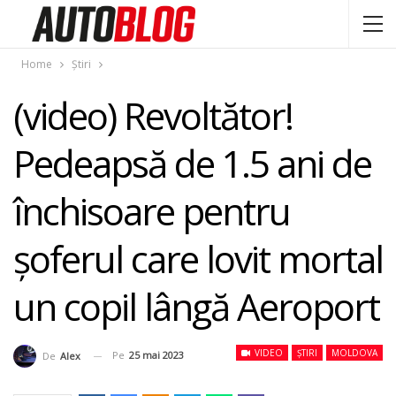
Home
Știri
(video) Revoltător!
Pedeapsă de 1.5 ani de
închisoare pentru
șoferul care lovit mortal
un copil lângă Aeroport
VIDEO
ȘTIRI
MOLDOVA
Pe
25 mai 2023
De
Alex