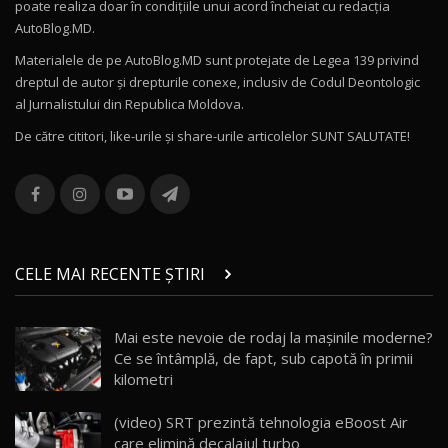
poate realiza doar în condițiile unui acord încheiat cu redacţia
Noul Volvo ES90 / Test Drive AutoBlog.MD
AutoBlog.MD.
27:58
11
Materialele de pe AutoBlog.MD sunt protejate de Legea 139 privind
dreptul de autor și drepturile conexe, inclusiv de Codul Deontologic
Noul MG HS / Test Drive AutoBlog.MD
al Jurnalistului din Republica Moldova.
16:48
12
De către cititori, like-urile şi share-urile articolelor SUNT SALUTATE!
ROX 01: Test drive cu noul SUV chinezesc care
combină aventura cu luxul / AutoBlog.MD
13
36:08
ZEEKR 9X în Moldova: Am condus gigantul
chinez care face lumea să se întoarcă după el
14
CELE MAI RECENTE ȘTIRI
17:27
/ AutoBlog.MD
Noua Mazda CX-5 / Test Drive AutoBlog.MD
Mai este nevoie de rodaj la mașinile moderne?
14:37
15
Ce se întâmplă, de fapt, sub capotă în primii
kilometri
Cum merge? Škoda Octavia 4×4 DSG facelift //
AutoBlogMD
(video) SRT prezintă tehnologia eBoost Air
16
13:10
care elimină decalajul turbo