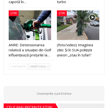
capotă în…
turbo
ȘTIRI
ȘTIRI
ANRE: Detensionarea
(foto/video) Imaginea
relativă a situației din Golf
zilei: Și în SUA polițiștii
influențează prețurile la…
uneori „stau în tufari”
ANTERIOR
URMĂTORUL
Cmentariile sunt închise
CELE MAI RECENTE ȘTIRI