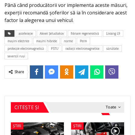
Până când producătorii vor implementa aceste măsuri,
experții recomandă șoferilor să ia în considerare acest
factor la alegerea unui vehicul.
accelerație
Alexei Șeludiakov
frânare regenerativă
Lixiang L9
mașini electrice
mașini hibride
norme
Perm
protecție electromagnetică
PSTU
radiații electromagnetice
sănătate
savanții ruși
Share
CITEȘTE ȘI
Toate
ȘTIRI
ȘTIRI