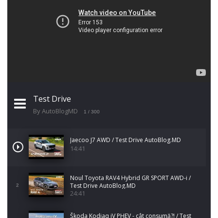
Test Drive
By AutoBlogMD
1
/ 300
Jaecoo J7 AWD / Test Drive AutoBlog.MD
14:41
Noul Toyota RAV4 Hybrid GR SPORT AWD-i /
Test Drive AutoBlog.MD
2
24:41
Škoda Kodiaq iV PHEV - cât consumă?! / Test