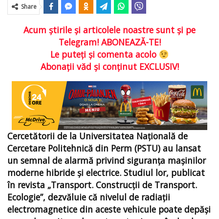
Share
Acum ştirile şi articolele noastre sunt şi pe
Telegram! ABONEAZĂ-TE!
Le puteţi şi comenta acolo
Abonaţii văd şi conţinut EXCLUSIV!
Cercetătorii de la Universitatea Națională de
Cercetare Politehnică din Perm (PSTU) au lansat
un semnal de alarmă privind siguranța mașinilor
moderne hibride și electrice. Studiul lor, publicat
în revista „Transport. Construcții de Transport.
Ecologie”, dezvăluie că nivelul de radiații
electromagnetice din aceste vehicule poate depăși