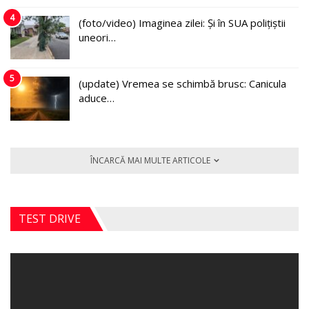
4
(foto/video) Imaginea zilei: Și în SUA polițiștii
uneori…
5
(update) Vremea se schimbă brusc: Canicula
aduce…
ÎNCARCĂ MAI MULTE ARTICOLE
TEST DRIVE