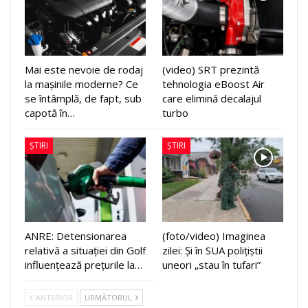
Mai este nevoie de rodaj
(video) SRT prezintă
la mașinile moderne? Ce
tehnologia eBoost Air
se întâmplă, de fapt, sub
care elimină decalajul
capotă în…
turbo
ȘTIRI
ȘTIRI
ANRE: Detensionarea
(foto/video) Imaginea
relativă a situației din Golf
zilei: Și în SUA polițiștii
influențează prețurile la…
uneori „stau în tufari”
ANTERIOR
URMĂTORUL