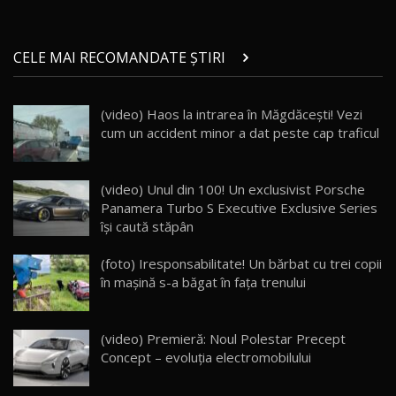
Micul BYD Dolphin Surf / Test Drive
CELE MAI RECOMANDATE ȘTIRI
AutoBlog.MD
21
16:59
(video) Haos la intrarea în Măgdăceşti! Vezi
Noua Mazda 6e / Test Drive AutoBlog.MD
cum un accident minor a dat peste cap traficul
26:59
22
Lynk & Co 01 / Test Drive AutoBlog.MD
(video) Unul din 100! Un exclusivist Porsche
25:19
23
Panamera Turbo S Executive Exclusive Series
îşi caută stăpân
ZEEKR 009: Cel mai Performant și Confortabil
(foto) Iresponsabilitate! Un bărbat cu trei copii
Van Electric Testat în Moldova / AutoBlog.MD
24
în mașină s-a băgat în fața trenului
26:38
Land Rover Defender OCTA Edition One: Cel
(video) Premieră: Noul Polestar Precept
mai Exclusiv și Puternic Defender Testat în
25
32:21
Moldova
Concept – evoluţia electromobilului
Porsche 911 Spirit 70 / Test Drive