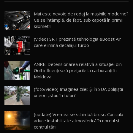
Noua Mazda CX-5 / Test Drive AutoBlog.MD
Mai este nevoie de rodaj la mașinile moderne?
14:37
15
Ce se întâmplă, de fapt, sub capotă în primii
kilometri
Cum merge? Škoda Octavia 4×4 DSG facelift //
AutoBlogMD
(video) SRT prezintă tehnologia eBoost Air
16
13:10
care elimină decalajul turbo
Lotus Eletre R / Test Drive AutoBlog.MD
20:06
17
ANRE: Detensionarea relativă a situației din
Golf influențează prețurile la carburanți în
Moldova
Va fi modelul nr.1 BYD în Moldova? BYD Seal U
DM-i / Test Drive AutoBlog.MD
18
(foto/video) Imaginea zilei: Și în SUA polițiștii
30:08
uneori „stau în tufari”
Noul Geely EX5 EM-i care a cucerit Moldova
înainte să ajungă în showroom / Test Drive
19
23:36
AutoBlog.MD
(update) Vremea se schimbă brusc: Canicula
aduce instabilitate atmosferică în nordul și
Noul ZEEKR 7X / Test Drive AutoBlog.MD
centrul țării
29:08
20