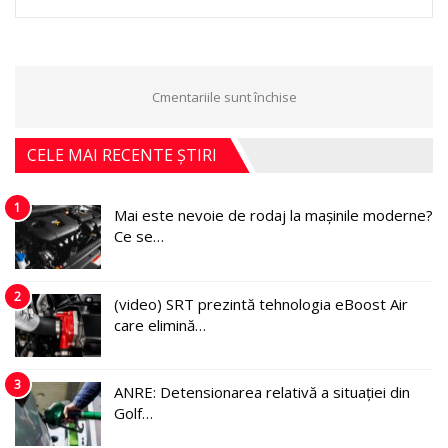
Cmentariile sunt închise
CELE MAI RECENTE ȘTIRI
1
Mai este nevoie de rodaj la mașinile moderne?
Ce se…
2
(video) SRT prezintă tehnologia eBoost Air
care elimină…
3
ANRE: Detensionarea relativă a situației din
Golf…