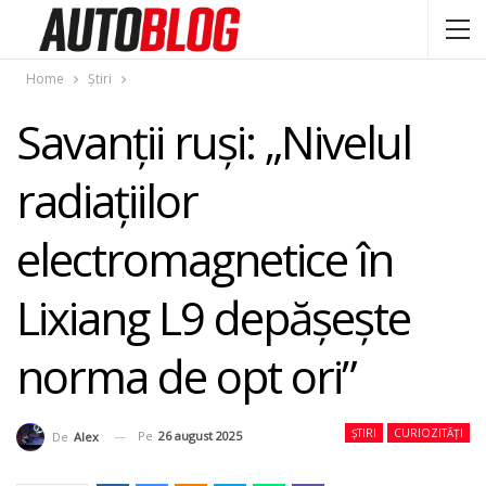
Home
Știri
Savanții ruși: „Nivelul
radiațiilor
electromagnetice în
Lixiang L9 depășește
norma de opt ori”
ȘTIRI
CURIOZITĂȚI
Pe
26 august 2025
De
Alex