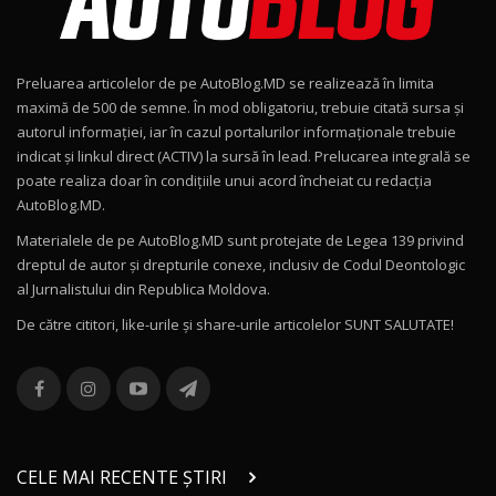
Noul Geely EX2 / Test Drive AutoBlog.MD
15:22
9
Preluarea articolelor de pe AutoBlog.MD se realizează în limita
Mercedes-AMG E 53 HYBRID 4MATIC+ / Test
maximă de 500 de semne. În mod obligatoriu, trebuie citată sursa și
Drive AutoBlog.MD
10
autorul informației, iar în cazul portalurilor informaționale trebuie
16:27
indicat și linkul direct (ACTIV) la sursă în lead. Prelucarea integrală se
poate realiza doar în condițiile unui acord încheiat cu redacţia
Noul Volvo ES90 / Test Drive AutoBlog.MD
AutoBlog.MD.
27:58
11
Materialele de pe AutoBlog.MD sunt protejate de Legea 139 privind
dreptul de autor și drepturile conexe, inclusiv de Codul Deontologic
Noul MG HS / Test Drive AutoBlog.MD
al Jurnalistului din Republica Moldova.
16:48
12
De către cititori, like-urile şi share-urile articolelor SUNT SALUTATE!
ROX 01: Test drive cu noul SUV chinezesc care
combină aventura cu luxul / AutoBlog.MD
13
36:08
ZEEKR 9X în Moldova: Am condus gigantul
chinez care face lumea să se întoarcă după el
14
CELE MAI RECENTE ȘTIRI
17:27
/ AutoBlog.MD