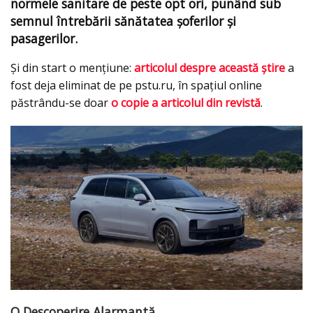
normele sanitare de peste opt ori, punând sub
semnul întrebării sănătatea șoferilor și
pasagerilor.
Și din start o mențiune:
articolul despre această știre
a
fost deja eliminat de pe pstu.ru, în spațiul online
păstrându-se doar
o copie a articolul din revistă
.
O Descoperire Alarmantă