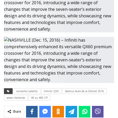
convertor catalitic
Infiniti Q50
Salonul Auto de la Detroit 2016
sedan fierbinte
V6 cu 400 CP
Share