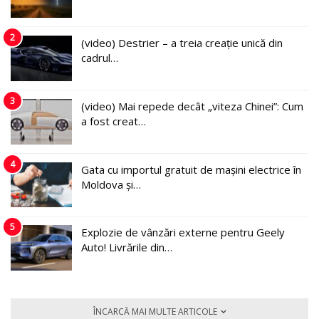
2
(video) Destrier – a treia creație unică din
cadrul…
3
(video) Mai repede decât „viteza Chinei”: Cum
a fost creat…
4
Gata cu importul gratuit de mașini electrice în
Moldova și…
5
Explozie de vânzări externe pentru Geely
Auto! Livrările din…
ÎNCARCĂ MAI MULTE ARTICOLE