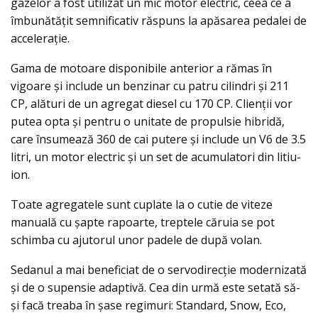
gazelor a fost utilizat un mic motor electric, ceea ce a
îmbunătăţit semnificativ răspuns la apăsarea pedalei de
accelerație.
Gama de motoare disponibile anterior a rămas în
vigoare şi include un benzinar cu patru cilindri şi 211
CP, alături de un agregat diesel cu 170 CP. Clienţii vor
putea opta şi pentru o unitate de propulsie hibridă,
care însumează 360 de cai putere şi include un V6 de 3.5
litri, un motor electric şi un set de acumulatori din litiu-
ion.
Toate agregatele sunt cuplate la o cutie de viteze
manuală cu şapte rapoarte, treptele căruia se pot
schimba cu ajutorul unor padele de după volan.
Sedanul a mai beneficiat de o servodirecţie modernizată
şi de o supensie adaptivă. Cea din urmă este setată să-
şi facă treaba în şase regimuri: Standard, Snow, Eco,