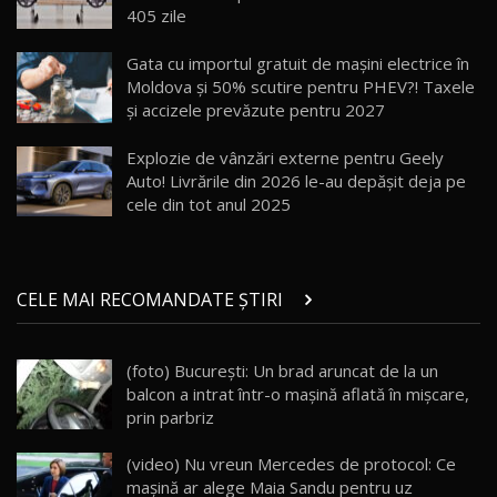
405 zile
Va fi modelul nr.1 BYD în Moldova? BYD Seal U
DM-i / Test Drive AutoBlog.MD
18
Gata cu importul gratuit de mașini electrice în
30:08
Moldova și 50% scutire pentru PHEV?! Taxele
și accizele prevăzute pentru 2027
Noul Geely EX5 EM-i care a cucerit Moldova
înainte să ajungă în showroom / Test Drive
19
23:36
AutoBlog.MD
Explozie de vânzări externe pentru Geely
Auto! Livrările din 2026 le-au depășit deja pe
Noul ZEEKR 7X / Test Drive AutoBlog.MD
cele din tot anul 2025
29:08
20
Micul BYD Dolphin Surf / Test Drive
CELE MAI RECOMANDATE ȘTIRI
AutoBlog.MD
21
16:59
(foto) Bucureşti: Un brad aruncat de la un
Noua Mazda 6e / Test Drive AutoBlog.MD
balcon a intrat într-o maşină aflată în mişcare,
26:59
22
prin parbriz
Lynk & Co 01 / Test Drive AutoBlog.MD
(video) Nu vreun Mercedes de protocol: Ce
25:19
23
mașină ar alege Maia Sandu pentru uz