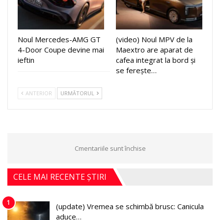
Noul Mercedes-AMG GT
(video) Noul MPV de la
4-Door Coupe devine mai
Maextro are aparat de
ieftin
cafea integrat la bord și
se ferește…
ANTERIOR
URMĂTORUL
Cmentariile sunt închise
CELE MAI RECENTE ȘTIRI
1
(update) Vremea se schimbă brusc: Canicula
aduce…