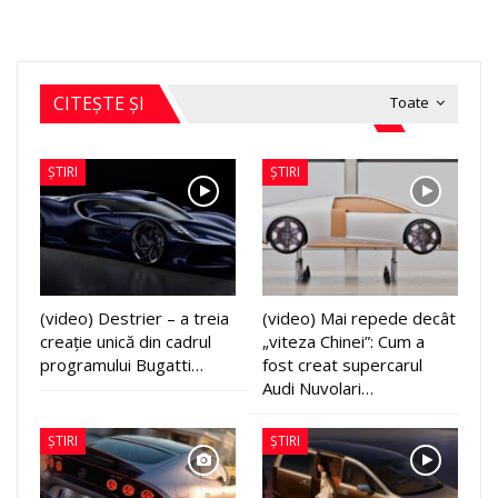
CITEȘTE ȘI
Toate
ȘTIRI
ȘTIRI
(video) Destrier – a treia
(video) Mai repede decât
creație unică din cadrul
„viteza Chinei”: Cum a
programului Bugatti…
fost creat supercarul
Audi Nuvolari…
ȘTIRI
ȘTIRI