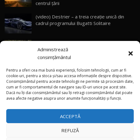
CUM SE CONDUCE?
29
centrul țării
33:40
(video) Destrier – a treia creație unică din
Primele impresii despre BYD Seal U DM-i,
cadrul programului Bugatti Solitaire
Sealion 7 și Seal 5 DM-i / Test Drive
30
10:58
AutoBlog.MD
(video) Premieră: Unicul Bugatti Chiron
Noua Toyota Corolla Cross facelift / Test Drive
Administrează
Profilée va fi vândut celui mai darnic locuitor al
AutoBlog.MD
31
13:56
planetei
consimțământul
(video) Mai repede decât „viteza Chinei”: Cum
Noul Volvo EX90 / Test Drive AutoBlog.MD
Pentru a oferi cea mai bună experiență, folosim tehnologii, cum ar fi
32:06
32
a fost creat supercarul Audi Nuvolari în doar
cookie-uri, pentru a stoca și/sau accesa informațiile despre dispozitive.
Consimțământul pentru aceste tehnologii ne permite să procesăm date,
405 zile
cum ar fi comportamentul de navigare sau ID-uri unice pe acest site.
Dacă nu îți dai consimțământul sau îți retragi consimțământul dat poate
×
MG RX5 - își merită banii? / Test Drive
(video) Premieră pe Coasta de Azur: Cel mai
avea afecte negative asupra unor anumite funcționalități și funcții.
AutoBlog.MD
33
puternic și rapid Audi din istorie
18:51
ACCEPTĂ
Noul DACIA DUSTER DIESEL! Primul test drive în
română
34
15:39
REFUZĂ
Toate drepturile rezervate © 2026