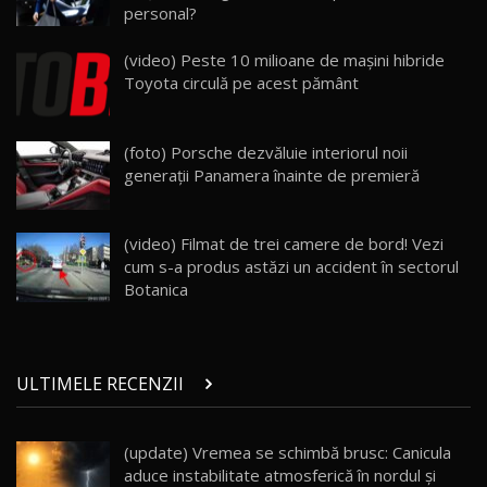
personal?
ZEEKR 009: Cel mai Performant și Confortabil
(video) Peste 10 milioane de maşini hibride
Van Electric Testat în Moldova / AutoBlog.MD
24
Toyota circulă pe acest pământ
26:38
Land Rover Defender OCTA Edition One: Cel
(foto) Porsche dezvăluie interiorul noii
mai Exclusiv și Puternic Defender Testat în
25
32:21
Moldova
generații Panamera înainte de premieră
Porsche 911 Spirit 70 / Test Drive
AutoBlog.MD
26
(video) Filmat de trei camere de bord! Vezi
10:57
cum s-a produs astăzi un accident în sectorul
Botanica
Test Drive: Noile modele FENDT! Cum e să
conduci un tractor?!
27
22:49
ULTIMELE RECENZII
Noul Geely Monjaro 2025! Mai ieftin și mai
dotat / Test Drive AutoBlog.MD
28
23:05
(update) Vremea se schimbă brusc: Canicula
aduce instabilitate atmosferică în nordul și
ZEEKR 9X - PRIMUL TEST DRIVE ÎN ROMÂNĂ!