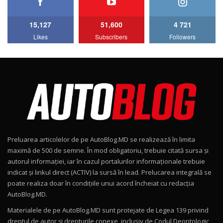
11:58
6
15,127
51,600
4 721
Lotus Emira Turbo SE / Test Drive
Likes
Subscribers
Followers
AutoBlog.MD
7
24:06
Noul Škoda Kodiaq RS / Test Drive
AutoBlog.MD în premieră națională
8
15:08
Noul Geely EX2 / Test Drive AutoBlog.MD
15:22
9
Preluarea articolelor de pe AutoBlog.MD se realizează în limita
Mercedes-AMG E 53 HYBRID 4MATIC+ / Test
maximă de 500 de semne. În mod obligatoriu, trebuie citată sursa și
Drive AutoBlog.MD
10
autorul informației, iar în cazul portalurilor informaționale trebuie
16:27
indicat și linkul direct (ACTIV) la sursă în lead. Prelucarea integrală se
poate realiza doar în condițiile unui acord încheiat cu redacţia
Noul Volvo ES90 / Test Drive AutoBlog.MD
AutoBlog.MD.
27:58
11
Materialele de pe AutoBlog.MD sunt protejate de Legea 139 privind
dreptul de autor și drepturile conexe, inclusiv de Codul Deontologic