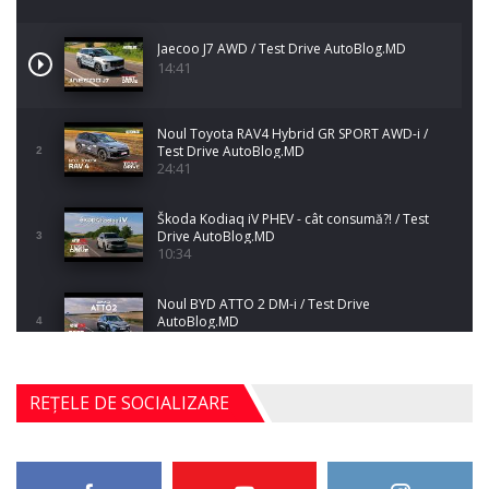
Jaecoo J7 AWD / Test Drive AutoBlog.MD
14:41
Noul Toyota RAV4 Hybrid GR SPORT AWD-i /
Test Drive AutoBlog.MD
2
24:41
Škoda Kodiaq iV PHEV - cât consumă?! / Test
Drive AutoBlog.MD
3
10:34
Noul BYD ATTO 2 DM-i / Test Drive
AutoBlog.MD
4
17:35
Noul Mercedes-Benz S-Class facelift (S 580
REȚELE DE SOCIALIZARE
4MATIC V223) / Test Drive AutoBlog.MD
5
27:33
HAVAL H5 / Test Drive AutoBlog.MD