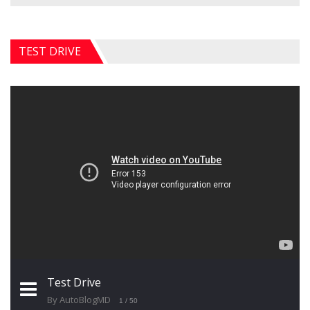
TEST DRIVE
Test Drive
By AutoBlogMD
1
/ 50