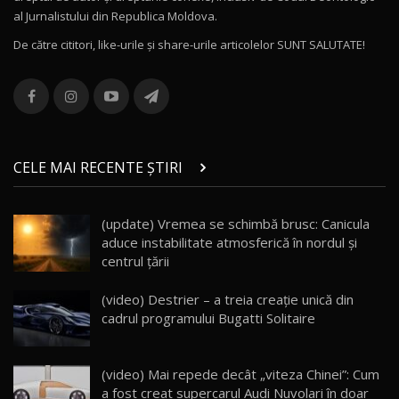
Noul MG HS / Test Drive AutoBlog.MD
al Jurnalistului din Republica Moldova.
16:48
12
De către cititori, like-urile şi share-urile articolelor SUNT SALUTATE!
ROX 01: Test drive cu noul SUV chinezesc care
combină aventura cu luxul / AutoBlog.MD
13
36:08
ZEEKR 9X în Moldova: Am condus gigantul
chinez care face lumea să se întoarcă după el
14
CELE MAI RECENTE ȘTIRI
17:27
/ AutoBlog.MD
Noua Mazda CX-5 / Test Drive AutoBlog.MD
(update) Vremea se schimbă brusc: Canicula
14:37
15
aduce instabilitate atmosferică în nordul și
centrul țării
Cum merge? Škoda Octavia 4×4 DSG facelift //
AutoBlogMD
(video) Destrier – a treia creație unică din
16
13:10
cadrul programului Bugatti Solitaire
Lotus Eletre R / Test Drive AutoBlog.MD
20:06
17
(video) Mai repede decât „viteza Chinei”: Cum
a fost creat supercarul Audi Nuvolari în doar