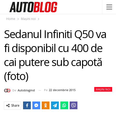
Home
Mașini noi
Sedanul Infiniti Q50 va
fi disponibil cu 400 de
cai putere sub capotă
(foto)
MAȘINI NOI
Pe
22 decembrie 2015
De
Autoblogmd
Share