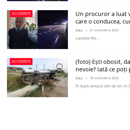
Un procuror a luat 
ACCIDENTE
care o conducea, cu
Alex
21 octombrie 2023
(update #2)
…
(foto) Eşti obosit, 
ACCIDENTE
nevoie? Iată ce poţi 
Alex
18 octombrie 2023
În după amiaza zilei de ieri, în 