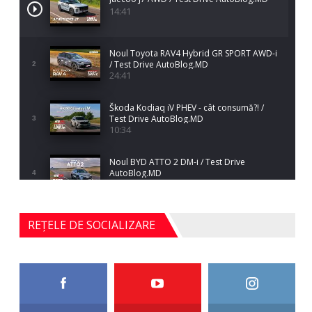
14:41
Noul Toyota RAV4 Hybrid GR SPORT AWD-i
/ Test Drive AutoBlog.MD
2
24:41
Škoda Kodiaq iV PHEV - cât consumă?! /
Test Drive AutoBlog.MD
3
10:34
Noul BYD ATTO 2 DM-i / Test Drive
AutoBlog.MD
4
17:35
Noul Mercedes-Benz S-Class facelift (S 580
REȚELE DE SOCIALIZARE
4MATIC V223) / Test Drive AutoBlog.MD
5
27:33
HAVAL H5 / Test Drive AutoBlog.MD
11:58
6