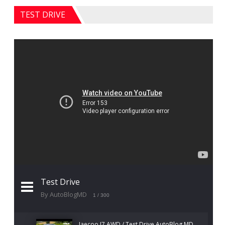
TEST DRIVE
Test Drive
By AutoBlogMD
1
/ 300
Jaecoo J7 AWD / Test Drive AutoBlog.MD