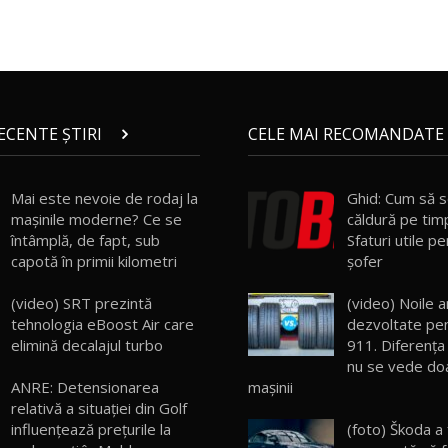
RECENTE ȘTIRI
CELE MAI RECOMANDATE 
Mai este nevoie de rodaj la
Ghid: Cum să s
mașinile moderne? Ce se
căldură pe tim
întâmplă, de fapt, sub
Sfaturi utile p
capotă în primii kilometri
şofer
(video) SRT prezintă
(video) Noile 
tehnologia eBoost Air care
dezvoltate pe
elimină decalajul turbo
911. Diferența
nu se vede doa
mașinii
ANRE: Detensionarea
relativă a situației din Golf
(foto) Škoda a
influențează prețurile la