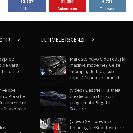
15,127
51,600
4 721
Lotus Emira Turbo SE / Test Drive
Likes
Subscribers
Followers
AutoBlog.MD
7
24:06
Noul Škoda Kodiaq RS / Test Drive
AutoBlog.MD în premieră națională
8
15:08
ȘTIRI
ULTIMELE RECENZII
Noul Geely EX2 / Test Drive AutoBlog.MD
15:22
9
capi de
Mai este nevoie de rodaj la
p de vară?
mașinile moderne? Ce se
entru orice
întâmplă, de fapt, sub
Mercedes-AMG E 53 HYBRID 4MATIC+ /
capotă în primii kilometri
Test Drive AutoBlog.MD
10
16:27
anvelope
(video) Destrier – a treia
ntru Porsche
creație unică din cadrul
Noul Volvo ES90 / Test Drive AutoBlog.MD
 în dimensiuni
programului Bugatti
27:58
11
r în aspectul
Solitaire
(video) SRT prezintă
Noul MG HS / Test Drive AutoBlog.MD
16:48
12
 fost
tehnologia eBoost Air care