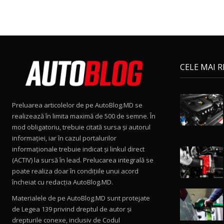
CELE MAI 
Preluarea articolelor de pe AutoBlog.MD se
realizează în limita maximă de 500 de semne. În
mod obligatoriu, trebuie citată sursa și autorul
informației, iar în cazul portalurilor
informaționale trebuie indicat și linkul direct
(ACTIV) la sursă în lead. Prelucarea integrală se
poate realiza doar în condițiile unui acord
încheiat cu redacţia AutoBlog.MD.
Materialele de pe AutoBlog.MD sunt protejate
de Legea 139 privind dreptul de autor și
drepturile conexe, inclusiv de Codul