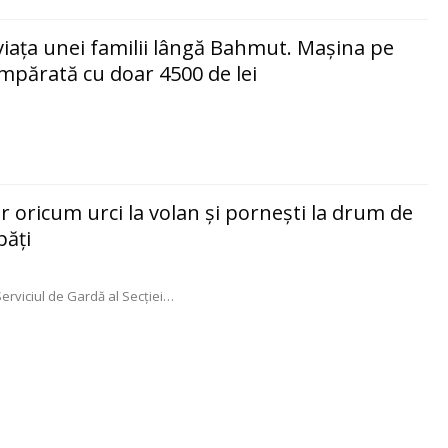
viaţa unei familii lângă Bahmut. Maşina pe
mpărată cu doar 4500 de lei
dar oricum urci la volan şi pornești la drum de
păţi
Serviciul de Gardă al Secției
…