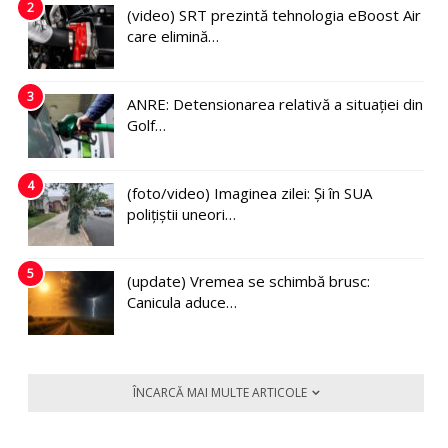
2
(video) SRT prezintă tehnologia eBoost Air
care elimină…
3
ANRE: Detensionarea relativă a situației din
Golf…
4
(foto/video) Imaginea zilei: Și în SUA
polițiștii uneori…
5
(update) Vremea se schimbă brusc:
Canicula aduce…
ÎNCARCĂ MAI MULTE ARTICOLE