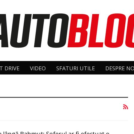
T DRIVE
VIDEO
SFATURI UTILE
DESPRE NO
e lângă Bahmut: Şoferul ar fi efectuat o