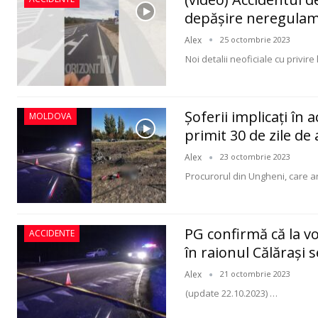
depăşire neregula
Alex
25 octombrie 2023
Noi detalii neoficiale cu privire 
Şoferii implicaţi în
MOLDOVA
primit 30 de zile de
Alex
23 octombrie 2023
Procurorul din Ungheni, care ar
PG confirmă că la vo
ACCIDENTE
în raionul Călăraşi 
Alex
21 octombrie 2023
(update 22.10.2023)
…