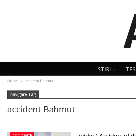
ȘTIRI
TES
Home
accident Bahmut
navigare Tag
accident Bahmut
(video) Accidentul d
ACCIDENTE