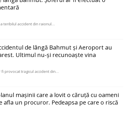
mentară
la teribilul accident din raionul
…
 accidentul de lângă Bahmut şi Aeroport au
 arest. Ultimul nu-şi recunoaşte vina
 fi provocat tragicul accident din
…
lanul maşinii care a lovit o căruţă cu oameni
se afla un procuror. Pedeapsa pe care o riscă