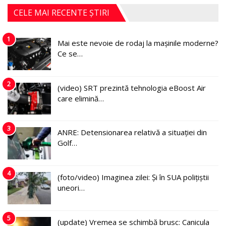
CELE MAI RECENTE ȘTIRI
1
Mai este nevoie de rodaj la mașinile moderne?
Ce se…
2
(video) SRT prezintă tehnologia eBoost Air
care elimină…
3
ANRE: Detensionarea relativă a situației din
Golf…
4
(foto/video) Imaginea zilei: Și în SUA polițiștii
uneori…
5
(update) Vremea se schimbă brusc: Canicula