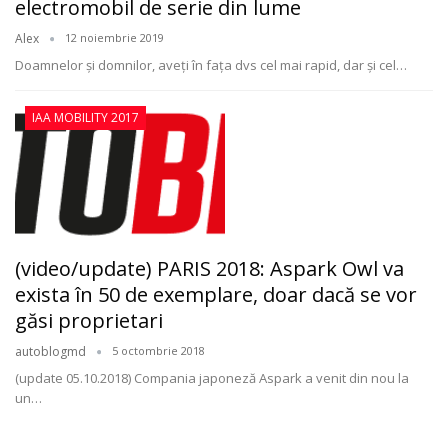
electromobil de serie din lume
Alex
12 noiembrie 2019
Doamnelor şi domnilor, aveţi în faţa dvs cel mai rapid, dar şi cel
…
IAA MOBILITY 2017
(video/update) PARIS 2018: Aspark Owl va
exista în 50 de exemplare, doar dacă se vor
găsi proprietari
autoblogmd
5 octombrie 2018
(update 05.10.2018) Compania japoneză Aspark a venit din nou la
un…