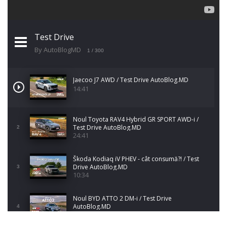
Test Drive
By AutoBlogMD
1
/ 300
Jaecoo J7 AWD / Test Drive AutoBlog.MD
14:41
Noul Toyota RAV4 Hybrid GR SPORT AWD-i /
Test Drive AutoBlog.MD
2
24:41
Škoda Kodiaq iV PHEV - cât consumă?! / Test
Drive AutoBlog.MD
3
10:34
Noul BYD ATTO 2 DM-i / Test Drive
AutoBlog.MD
4
17:35