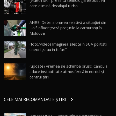
(video) SRT prezintă tehnologia eBoost Air
13:10
care elimină decalajul turbo
Lotus Eletre R / Test Drive AutoBlog.MD
20:06
17
ANRE: Detensionarea relativă a situației din
Golf influențează prețurile la carburanți în
Moldova
Va fi modelul nr.1 BYD în Moldova? BYD Seal U
DM-i / Test Drive AutoBlog.MD
18
(foto/video) Imaginea zilei: Și în SUA polițiștii
30:08
uneori „stau în tufari”
Noul Geely EX5 EM-i care a cucerit Moldova
înainte să ajungă în showroom / Test Drive
19
23:36
AutoBlog.MD
(update) Vremea se schimbă brusc: Canicula
aduce instabilitate atmosferică în nordul și
Noul ZEEKR 7X / Test Drive AutoBlog.MD
centrul țării
29:08
20
Micul BYD Dolphin Surf / Test Drive
CELE MAI RECOMANDATE ȘTIRI
AutoBlog.MD
21
16:59
Raport UNEP: Exporturile de automobile