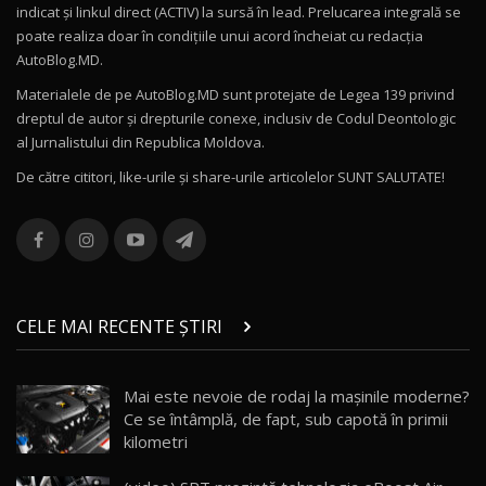
indicat și linkul direct (ACTIV) la sursă în lead. Prelucarea integrală se
poate realiza doar în condițiile unui acord încheiat cu redacţia
Noul Volvo ES90 / Test Drive AutoBlog.MD
AutoBlog.MD.
27:58
11
Materialele de pe AutoBlog.MD sunt protejate de Legea 139 privind
dreptul de autor și drepturile conexe, inclusiv de Codul Deontologic
Noul MG HS / Test Drive AutoBlog.MD
al Jurnalistului din Republica Moldova.
16:48
12
De către cititori, like-urile şi share-urile articolelor SUNT SALUTATE!
ROX 01: Test drive cu noul SUV chinezesc care
combină aventura cu luxul / AutoBlog.MD
13
36:08
ZEEKR 9X în Moldova: Am condus gigantul
chinez care face lumea să se întoarcă după el
14
CELE MAI RECENTE ȘTIRI
17:27
/ AutoBlog.MD
Noua Mazda CX-5 / Test Drive AutoBlog.MD
Mai este nevoie de rodaj la mașinile moderne?
14:37
15
Ce se întâmplă, de fapt, sub capotă în primii
kilometri
Cum merge? Škoda Octavia 4×4 DSG facelift //
AutoBlogMD
16