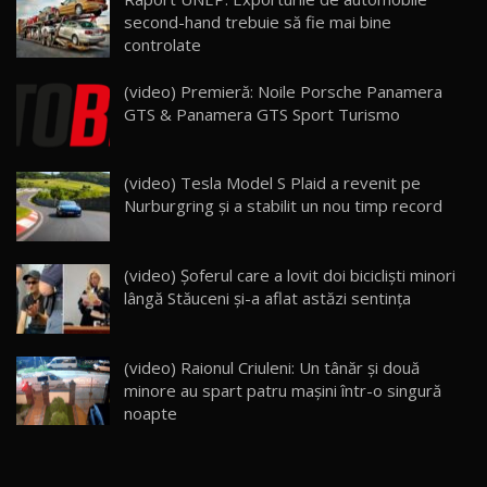
Noua Mazda 6e / Test Drive AutoBlog.MD
second-hand trebuie să fie mai bine
26:59
22
controlate
Lynk & Co 01 / Test Drive AutoBlog.MD
(video) Premieră: Noile Porsche Panamera
25:19
23
GTS & Panamera GTS Sport Turismo
ZEEKR 009: Cel mai Performant și Confortabil
(video) Tesla Model S Plaid a revenit pe
Van Electric Testat în Moldova / AutoBlog.MD
24
Nurburgring şi a stabilit un nou timp record
26:38
Land Rover Defender OCTA Edition One: Cel
(video) Şoferul care a lovit doi biciclişti minori
mai Exclusiv și Puternic Defender Testat în
25
32:21
Moldova
lângă Stăuceni şi-a aflat astăzi sentinţa
Porsche 911 Spirit 70 / Test Drive
AutoBlog.MD
26
(video) Raionul Criuleni: Un tânăr și două
10:57
minore au spart patru mașini într-o singură
noapte
Test Drive: Noile modele FENDT! Cum e să
conduci un tractor?!
27
22:49