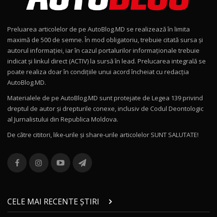
Noul Geely EX2 / Test Drive AutoBlog.MD
15:22
9
Preluarea articolelor de pe AutoBlog.MD se realizează în limita
Mercedes-AMG E 53 HYBRID 4MATIC+ / Test
maximă de 500 de semne. În mod obligatoriu, trebuie citată sursa și
Drive AutoBlog.MD
10
autorul informației, iar în cazul portalurilor informaționale trebuie
16:27
indicat și linkul direct (ACTIV) la sursă în lead. Prelucarea integrală se
poate realiza doar în condițiile unui acord încheiat cu redacţia
Noul Volvo ES90 / Test Drive AutoBlog.MD
AutoBlog.MD.
27:58
11
Materialele de pe AutoBlog.MD sunt protejate de Legea 139 privind
dreptul de autor și drepturile conexe, inclusiv de Codul Deontologic
Noul MG HS / Test Drive AutoBlog.MD
al Jurnalistului din Republica Moldova.
16:48
12
De către cititori, like-urile şi share-urile articolelor SUNT SALUTATE!
ROX 01: Test drive cu noul SUV chinezesc care
combină aventura cu luxul / AutoBlog.MD
13
36:08
ZEEKR 9X în Moldova: Am condus gigantul
chinez care face lumea să se întoarcă după el
14
CELE MAI RECENTE ȘTIRI
17:27
/ AutoBlog.MD