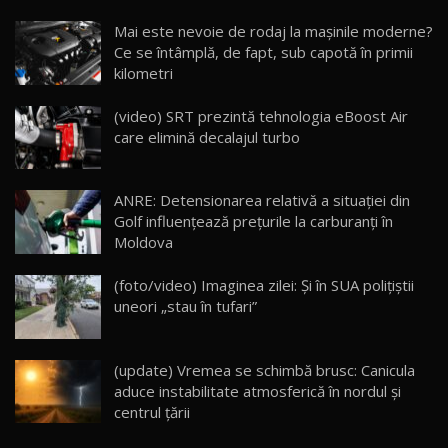
Noua Mazda CX-5 / Test Drive AutoBlog.MD
Mai este nevoie de rodaj la mașinile moderne?
14:37
15
Ce se întâmplă, de fapt, sub capotă în primii
kilometri
Cum merge? Škoda Octavia 4×4 DSG facelift //
AutoBlogMD
(video) SRT prezintă tehnologia eBoost Air
16
13:10
care elimină decalajul turbo
Lotus Eletre R / Test Drive AutoBlog.MD
20:06
17
ANRE: Detensionarea relativă a situației din
Golf influențează prețurile la carburanți în
Moldova
Va fi modelul nr.1 BYD în Moldova? BYD Seal U
DM-i / Test Drive AutoBlog.MD
18
(foto/video) Imaginea zilei: Și în SUA polițiștii
30:08
uneori „stau în tufari”
Noul Geely EX5 EM-i care a cucerit Moldova
înainte să ajungă în showroom / Test Drive
19
23:36
AutoBlog.MD
(update) Vremea se schimbă brusc: Canicula
aduce instabilitate atmosferică în nordul și
Noul ZEEKR 7X / Test Drive AutoBlog.MD
centrul țării
29:08
20