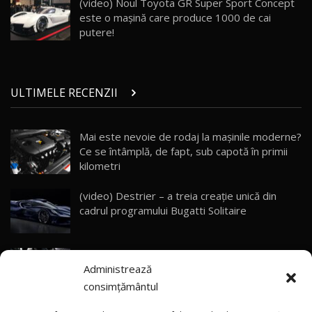
(video) Noul Toyota GR Super Sport Concept
10:57
este o maşină care produce 1000 de cai
putere!
Test Drive: Noile modele FENDT! Cum e să
conduci un tractor?!
27
22:49
ULTIMELE RECENZII
Noul Geely Monjaro 2025! Mai ieftin și mai
dotat / Test Drive AutoBlog.MD
28
23:05
Mai este nevoie de rodaj la mașinile moderne?
Ce se întâmplă, de fapt, sub capotă în primii
ZEEKR 9X - PRIMUL TEST DRIVE ÎN ROMÂNĂ!
CUM SE CONDUCE?
29
kilometri
33:40
(video) Destrier – a treia creație unică din
Primele impresii despre BYD Seal U DM-i,
cadrul programului Bugatti Solitaire
Sealion 7 și Seal 5 DM-i / Test Drive
30
10:58
AutoBlog.MD
(video) SRT prezintă tehnologia eBoost Air
Noua Toyota Corolla Cross facelift / Test Drive
Administrează
care elimină decalajul turbo
AutoBlog.MD
31
13:56
consimțământul