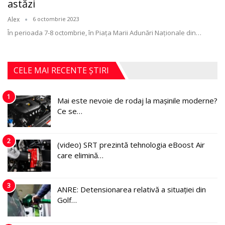
astăzi
Alex
6 octombrie 2023
În perioada 7-8 octombrie, în Piața Marii Adunări Naționale din
…
CELE MAI RECENTE ȘTIRI
1
Mai este nevoie de rodaj la mașinile moderne?
Ce se…
2
(video) SRT prezintă tehnologia eBoost Air
care elimină…
3
ANRE: Detensionarea relativă a situației din
Golf…