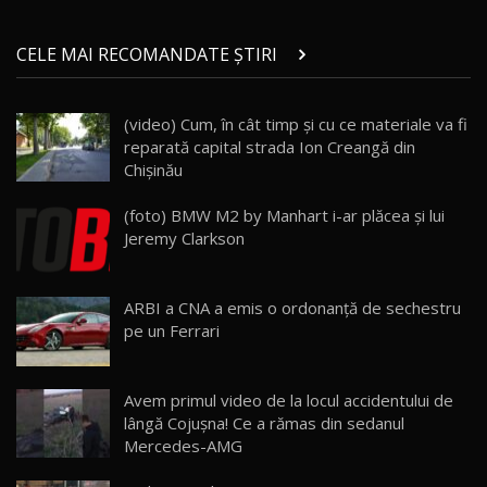
Micul BYD Dolphin Surf / Test Drive
CELE MAI RECOMANDATE ȘTIRI
AutoBlog.MD
21
16:59
(video) Cum, în cât timp şi cu ce materiale va fi
Noua Mazda 6e / Test Drive AutoBlog.MD
reparată capital strada Ion Creangă din
26:59
22
Chişinău
Lynk & Co 01 / Test Drive AutoBlog.MD
(foto) BMW M2 by Manhart i-ar plăcea şi lui
25:19
23
Jeremy Clarkson
ZEEKR 009: Cel mai Performant și Confortabil
ARBI a CNA a emis o ordonanță de sechestru
Van Electric Testat în Moldova / AutoBlog.MD
24
pe un Ferrari
26:38
Land Rover Defender OCTA Edition One: Cel
Avem primul video de la locul accidentului de
mai Exclusiv și Puternic Defender Testat în
25
32:21
Moldova
lângă Cojușna! Ce a rămas din sedanul
Mercedes-AMG
Porsche 911 Spirit 70 / Test Drive
AutoBlog.MD
26