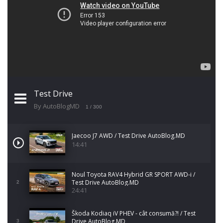
Test Drive
By AutoBlogMD
1
/ 300
Jaecoo J7 AWD / Test Drive AutoBlog.MD
14:41
Noul Toyota RAV4 Hybrid GR SPORT AWD-i /
Test Drive AutoBlog.MD
2
24:41
Škoda Kodiaq iV PHEV - cât consumă?! / Test
Drive AutoBlog.MD
3