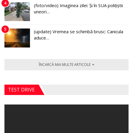
4
(foto/video) Imaginea zilei: Și în SUA polițiștii
uneori…
5
(update) Vremea se schimbă brusc: Canicula
aduce…
ÎNCARCĂ MAI MULTE ARTICOLE
TEST DRIVE