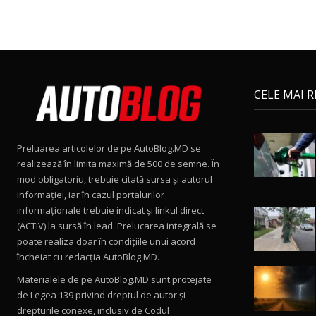
CELE MAI 
Preluarea articolelor de pe AutoBlog.MD se
realizează în limita maximă de 500 de semne. În
mod obligatoriu, trebuie citată sursa și autorul
informației, iar în cazul portalurilor
informaționale trebuie indicat și linkul direct
(ACTIV) la sursă în lead. Prelucarea integrală se
poate realiza doar în condițiile unui acord
încheiat cu redacţia AutoBlog.MD.
Materialele de pe AutoBlog.MD sunt protejate
de Legea 139 privind dreptul de autor și
drepturile conexe, inclusiv de Codul