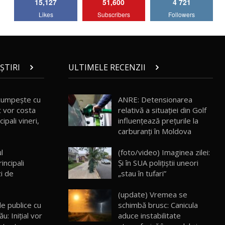
15,127
51,600
4 721
Lotus Emira Turbo SE / Test Drive
Likes
Subscribers
Followers
AutoBlog.MD
7
24:06
Noul Škoda Kodiaq RS / Test Drive
AutoBlog.MD în premieră națională
8
15:08
ȘTIRI
ULTIMELE RECENZII
Noul Geely EX2 / Test Drive AutoBlog.MD
15:22
9
cumpeşte cu
ANRE: Detensionarea
ât vor costa
relativă a situației din Golf
cipali vineri,
influențează prețurile la
Mercedes-AMG E 53 HYBRID 4MATIC+ /
carburanți în Moldova
Test Drive AutoBlog.MD
10
16:27
l
(foto/video) Imaginea zilei:
incipali
Și în SUA polițiștii uneori
Noul Volvo ES90 / Test Drive AutoBlog.MD
zi de
„stau în tufari”
27:58
11
(update) Vremea se
le publice cu
schimbă brusc: Canicula
Noul MG HS / Test Drive AutoBlog.MD
16:48
12
ău: Inițial vor
aduce instabilitate