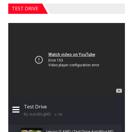
TEST DRIVE
Test Drive
By AutoBlogMD
1
/ 50
Jaecoo J7 AWD / Test Drive AutoBlog.MD