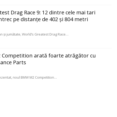
test Drag Race 9: 12 dintre cele mai tari
ntrec pe distanţe de 402 şi 804 metri
 şi jumătate, World’s Greatest Drag Race
…
 Competition arată foarte atrăgător cu
mance Parts
prezentat, noul BMW M2 Competition…