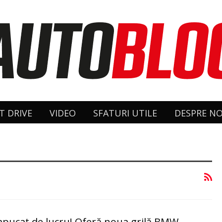
T DRIVE
VIDEO
SFATURI UTILE
DESPRE NO
u apucat de lucru! Oferă noua grilă BMW