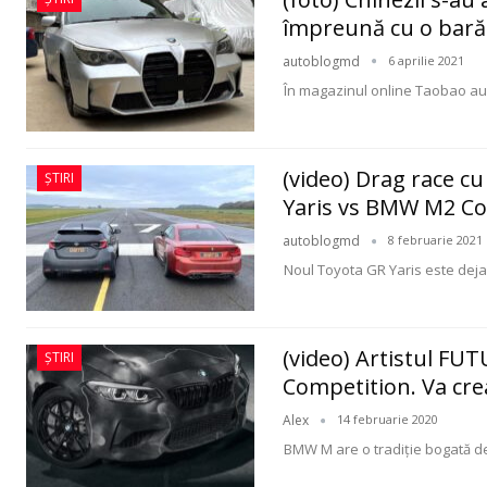
împreună cu o bară 
autoblogmd
6 aprilie 2021
În magazinul online Taobao au
(video) Drag race cu
ȘTIRI
Yaris vs BMW M2 Co
autoblogmd
8 februarie 2021
Noul Toyota GR Yaris este deja 
(video) Artistul F
ȘTIRI
Competition. Va crea 
Alex
14 februarie 2020
BMW M are o tradiţie bogată de 