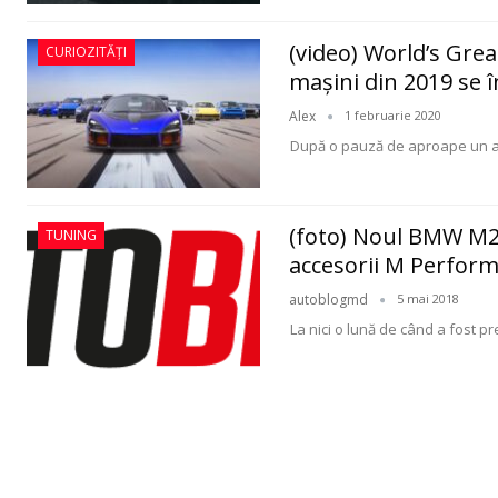
(video) World’s Grea
CURIOZITĂȚI
maşini din 2019 se î
Alex
1 februarie 2020
După o pauză de aproape un an
(foto) Noul BMW M2
TUNING
accesorii M Perfor
autoblogmd
5 mai 2018
La nici o lună de când a fost 