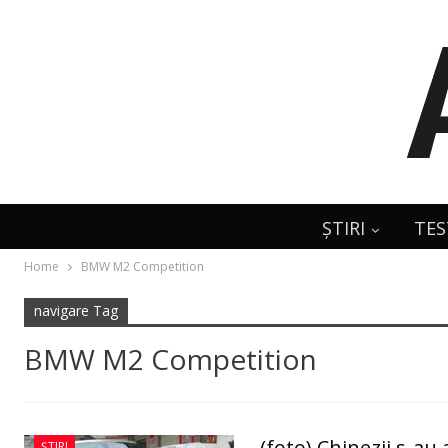
ȘTIRI
TES
Home
BMW M2 Competition
navigare Tag
BMW M2 Competition
(foto) Chinezii s-a
ȘTIRI