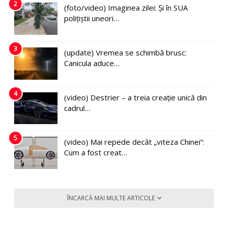
2
(foto/video) Imaginea zilei: Și în SUA
polițiștii uneori…
3
(update) Vremea se schimbă brusc:
Canicula aduce…
4
(video) Destrier – a treia creație unică din
cadrul…
5
(video) Mai repede decât „viteza Chinei”:
Cum a fost creat…
ÎNCARCĂ MAI MULTE ARTICOLE