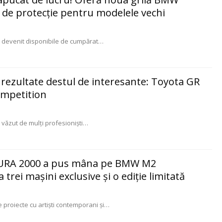
de protecţie pentru modelele vechi
 devenit disponibile de cumpărat
…
 rezultate destul de interesante: Toyota GR
mpetition
văzut de mulţi profesionişti
…
UTURA 2000 a pus mâna pe BMW M2
trei maşini exclusive şi o ediţie limitată
proiecte cu artişti contemporani şi
…