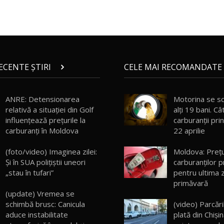
RECENTE ȘTIRI
CELE MAI RECOMANDATE 
ANRE: Detensionarea
Motorina se s
relativă a situației din Golf
alţi 19 bani. C
influențează prețurile la
carburanții prin
carburanți în Moldova
22 aprilie
(foto/video) Imaginea zilei:
Moldova: Preţu
Și în SUA polițiștii uneori
carburanţilor pr
„stau în tufari”
pentru ultima 
primăvară
(update) Vremea se
(video) Parcări
schimbă brusc: Canicula
plată din Chișin
aduce instabilitate