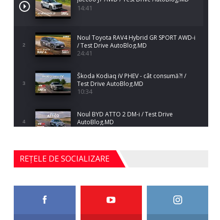
14:41
Noul Toyota RAV4 Hybrid GR SPORT AWD-i
/ Test Drive AutoBlog.MD
2
24:41
Škoda Kodiaq iV PHEV - cât consumă?! /
Test Drive AutoBlog.MD
3
10:34
Noul BYD ATTO 2 DM-i / Test Drive
AutoBlog.MD
4
17:35
Noul Mercedes-Benz S-Class facelift (S 580
REȚELE DE SOCIALIZARE
4MATIC V223) / Test Drive AutoBlog.MD
5
27:33
HAVAL H5 / Test Drive AutoBlog.MD
11:58
6