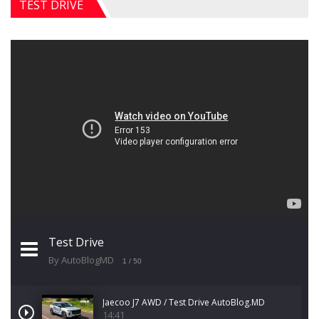
TEST DRIVE
Test Drive
By AutoBlogMD
1
/ 50
Jaecoo J7 AWD / Test Drive AutoBlog.MD
14:41