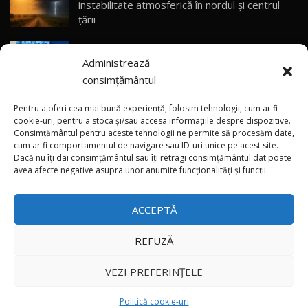
instabilitate atmosferică în nordul și centrul
Sealion 7 și Seal 5 DM-i / Test Drive
30
țării
10:58
AutoBlog.MD
„Nu suntem gata să introducem TVA”: Vasile
Noua Toyota Corolla Cross facelift / Test Drive
Administrează
Tofan a anunțat propuneri de taxare a
AutoBlog.MD
31
13:56
automobilelor din 2027
consimțământul
(video) Cât a consumat noul Lotus Eletre X
Noul Volvo EX90 / Test Drive AutoBlog.MD
Pentru a oferi cea mai bună experiență, folosim tehnologii, cum ar fi
32:06
32
Plug-in Hybrid pe autostrăzile Europei, în
cookie-uri, pentru a stoca și/sau accesa informațiile despre dispozitive.
Consimțământul pentru aceste tehnologii ne permite să procesăm date,
drum spre Moldova
cum ar fi comportamentul de navigare sau ID-uri unice pe acest site.
Dacă nu îți dai consimțământul sau îți retragi consimțământul dat poate
×
MG RX5 - își merită banii? / Test Drive
Noul Mercedes-AMG GT 4-Door Coupe
avea afecte negative asupra unor anumite funcționalități și funcții.
AutoBlog.MD
33
devine mai ieftin
18:51
ACCEPTĂ
Noul DACIA DUSTER DIESEL! Primul test drive în
română
34
15:39
REFUZĂ
Toate drepturile rezervate © 2026
Noul Mercedes-Benz E 350 e - cât consumă?! /
VEZI PREFERINȚELE
Test Drive AutoBlog.MD
35
26:49
Autoblog
Developed by
Politică cookie-uri