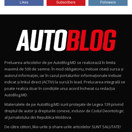
Likes
Subscribers
Followers
AutoBlog.MD
7
24:06
Noul Škoda Kodiaq RS / Test Drive
AutoBlog.MD în premieră națională
8
15:08
Noul Geely EX2 / Test Drive AutoBlog.MD
15:22
9
Preluarea articolelor de pe AutoBlog.MD se realizează în limita
Mercedes-AMG E 53 HYBRID 4MATIC+ / Test
maximă de 500 de semne. În mod obligatoriu, trebuie citată sursa și
Drive AutoBlog.MD
10
autorul informației, iar în cazul portalurilor informaționale trebuie
16:27
indicat și linkul direct (ACTIV) la sursă în lead. Prelucarea integrală se
poate realiza doar în condițiile unui acord încheiat cu redacţia
Noul Volvo ES90 / Test Drive AutoBlog.MD
AutoBlog.MD.
27:58
11
Materialele de pe AutoBlog.MD sunt protejate de Legea 139 privind
dreptul de autor și drepturile conexe, inclusiv de Codul Deontologic
Noul MG HS / Test Drive AutoBlog.MD
al Jurnalistului din Republica Moldova.
16:48
12
De către cititori, like-urile şi share-urile articolelor SUNT SALUTATE!