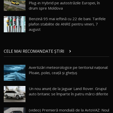
Plug-in Hybrid pe autostrăzile Europei, în
drum spre Moldova
Noul Geely EX5 EM-i care a cucerit Moldova
înainte să ajungă în showroom / Test Drive
19
23:36
AutoBlog.MD
Benzină 95 mai ieftină cu 22 de bani. Tarifele
plafon stabilite de ANRE pentru vineri, 7
Noul ZEEKR 7X / Test Drive AutoBlog.MD
august
29:08
20
Micul BYD Dolphin Surf / Test Drive
CELE MAI RECOMANDATE ȘTIRI
AutoBlog.MD
21
16:59
Avertizări meteorologice pe teritoriul național:
Noua Mazda 6e / Test Drive AutoBlog.MD
Ploaie, polei, ceață și ghețuș
26:59
22
Lynk & Co 01 / Test Drive AutoBlog.MD
Un nou anunţ de la Jaguar Land Rover. Grupul
25:19
23
auto britanic se împarte în patru mărci diferite
ZEEKR 009: Cel mai Performant și Confortabil
(video) Premieră mondială de la AvtoVAZ: Noul
Van Electric Testat în Moldova / AutoBlog.MD
24