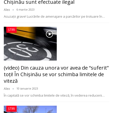
Chișinău sunt efectuate ilegal
Alex
6 martie 2023
Acuzaţii grave! Lucrările de amenajare a parcărilor pe trotuare în
…
ȘTIRI
(video) Din cauza unora vor avea de “suferit”
toţi! În Chişinău se vor schimba limitele de
viteză
Alex
10 ianuarie 2023
În capitală se vor schimba limitele de viteză, în vederea reducerii
…
ȘTIRI