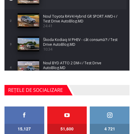
Noul Toyota RAV4 Hybrid GR SPORT AWD-i /
Test Drive AutoBlog.MD
2
24:41
Škoda Kodiaq iV PHEV - cât consumă?! / Test
Drive AutoBlog.MD
3
10:34
Noul BYD ATTO 2 DM-i / Test Drive
AutoBlog.MD
4
17:35
Noul Mercedes-Benz S-Class facelift (S 580
REȚELE DE SOCIALIZARE
4MATIC V223) / Test Drive AutoBlog.MD
5
27:33
HAVAL H5 / Test Drive AutoBlog.MD
11:58
6
15,127
51,600
4 721
Lotus Emira Turbo SE / Test Drive