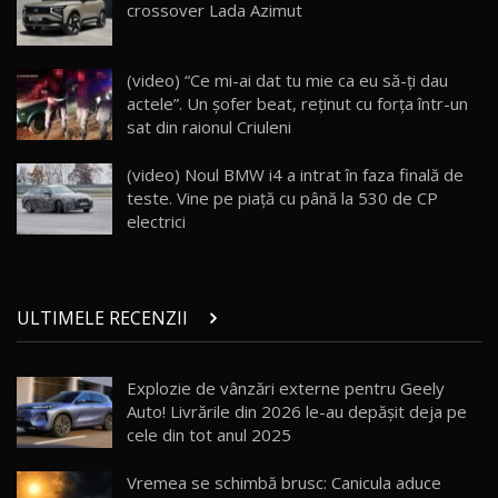
crossover Lada Azimut
26:38
Land Rover Defender OCTA Edition One: Cel
(video) “Ce mi-ai dat tu mie ca eu să-ţi dau
mai Exclusiv și Puternic Defender Testat în
25
32:21
Moldova
actele”. Un şofer beat, reţinut cu forţa într-un
sat din raionul Criuleni
Porsche 911 Spirit 70 / Test Drive
AutoBlog.MD
26
(video) Noul BMW i4 a intrat în faza finală de
10:57
teste. Vine pe piaţă cu până la 530 de CP
electrici
Test Drive: Noile modele FENDT! Cum e să
conduci un tractor?!
27
22:49
ULTIMELE RECENZII
Noul Geely Monjaro 2025! Mai ieftin și mai
dotat / Test Drive AutoBlog.MD
28
23:05
Explozie de vânzări externe pentru Geely
Auto! Livrările din 2026 le-au depășit deja pe
ZEEKR 9X - PRIMUL TEST DRIVE ÎN ROMÂNĂ!
CUM SE CONDUCE?
29
cele din tot anul 2025
33:40
Vremea se schimbă brusc: Canicula aduce
Primele impresii despre BYD Seal U DM-i,