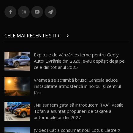
ROX 01: Test drive cu noul SUV chinezesc care
combină aventura cu luxul / AutoBlog.MD
13
36:08
ZEEKR 9X în Moldova: Am condus gigantul
chinez care face lumea să se întoarcă după el
14
CELE MAI RECENTE ȘTIRI
17:27
/ AutoBlog.MD
Noua Mazda CX-5 / Test Drive AutoBlog.MD
Explozie de vânzări externe pentru Geely
14:37
15
Auto! Livrările din 2026 le-au depășit deja pe
cele din tot anul 2025
Cum merge? Škoda Octavia 4×4 DSG facelift //
AutoBlogMD
Vremea se schimbă brusc: Canicula aduce
16
13:10
instabilitate atmosferică în nordul și centrul
țării
Lotus Eletre R / Test Drive AutoBlog.MD
20:06
17
„Nu suntem gata să introducem TVA”: Vasile
Tofan a anunțat propuneri de taxare a
automobilelor din 2027
Va fi modelul nr.1 BYD în Moldova? BYD Seal U
DM-i / Test Drive AutoBlog.MD
18
(video) Cât a consumat noul Lotus Eletre X
30:08