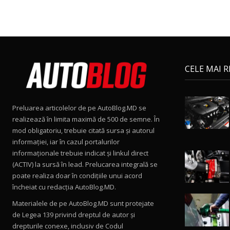
CELE MAI 
Preluarea articolelor de pe AutoBlog.MD se
realizează în limita maximă de 500 de semne. În
mod obligatoriu, trebuie citată sursa și autorul
informației, iar în cazul portalurilor
informaționale trebuie indicat și linkul direct
(ACTIV) la sursă în lead. Prelucarea integrală se
poate realiza doar în condițiile unui acord
încheiat cu redacţia AutoBlog.MD.
Materialele de pe AutoBlog.MD sunt protejate
de Legea 139 privind dreptul de autor și
drepturile conexe, inclusiv de Codul