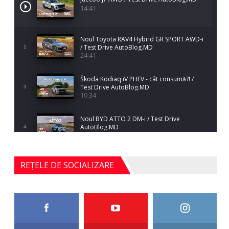
14:41
Noul Toyota RAV4 Hybrid GR SPORT AWD-i
/ Test Drive AutoBlog.MD
2
24:41
Škoda Kodiaq iV PHEV - cât consumă?! /
Test Drive AutoBlog.MD
3
10:34
Noul BYD ATTO 2 DM-i / Test Drive
AutoBlog.MD
4
17:35
Noul Mercedes-Benz S-Class facelift (S 580
REȚELE DE SOCIALIZARE
4MATIC V223) / Test Drive AutoBlog.MD
5
27:33
HAVAL H5 / Test Drive AutoBlog.MD
11:58
6