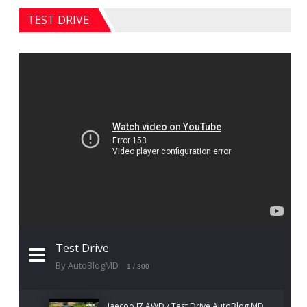
TEST DRIVE
Test Drive
By AutoBlogMD
1
/ 300
Jaecoo J7 AWD / Test Drive AutoBlog.MD