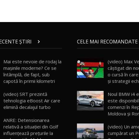
RECENTE ȘTIRI
CELE MAI RECOMANDATE 
Mai este nevoie de rodaj la
(video) Max V
mașinile moderne? Ce se
câştigat din n
întâmplă, de fapt, sub
o cursă în care
capotă în primii kilometri
şi strategii ec
(video) SRT prezintă
Noul BMW i4 
tehnologia eBoost Air care
este disponibi
elimină decalajul turbo
comenzi în Rep
Moldova şi Ro
ANRE: Detensionarea
(video) Un ame
relativă a situației din Golf
cumpărat un P
influențează prețurile la