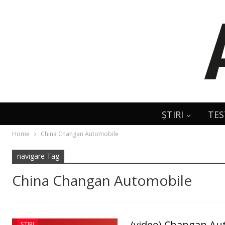
ȘTIRI
TES
Home
China Changan Automobile
navigare Tag
China Changan Automobile
(video) Changan Au
ȘTIRI