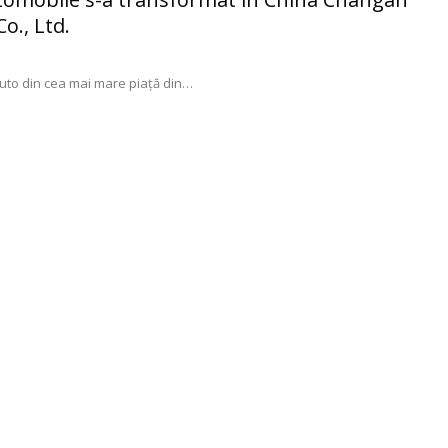
o., Ltd.
 auto din cea mai mare piață din
…