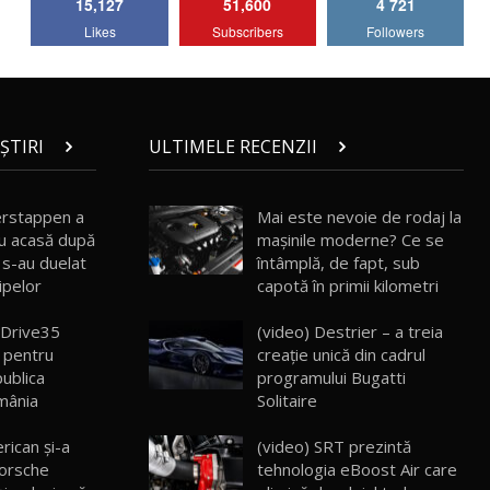
15,127
51,600
4 721
Lotus Emira Turbo SE / Test Drive
Likes
Subscribers
Followers
AutoBlog.MD
7
24:06
Noul Škoda Kodiaq RS / Test Drive
AutoBlog.MD în premieră națională
8
15:08
ȘTIRI
ULTIMELE RECENZII
Noul Geely EX2 / Test Drive AutoBlog.MD
15:22
9
erstappen a
Mai este nevoie de rodaj la
ou acasă după
mașinile moderne? Ce se
 s-au duelat
întâmplă, de fapt, sub
Mercedes-AMG E 53 HYBRID 4MATIC+ /
hipelor
capotă în primii kilometri
Test Drive AutoBlog.MD
10
16:27
eDrive35
(video) Destrier – a treia
l pentru
creație unică din cadrul
Noul Volvo ES90 / Test Drive AutoBlog.MD
ublica
programului Bugatti
27:58
11
mânia
Solitaire
rican şi-a
(video) SRT prezintă
Noul MG HS / Test Drive AutoBlog.MD
16:48
12
orsche
tehnologia eBoost Air care