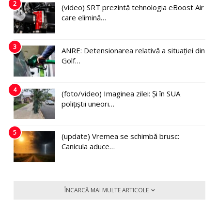
2
(video) SRT prezintă tehnologia eBoost Air
care elimină…
3
ANRE: Detensionarea relativă a situației din
Golf…
4
(foto/video) Imaginea zilei: Și în SUA
polițiștii uneori…
5
(update) Vremea se schimbă brusc:
Canicula aduce…
ÎNCARCĂ MAI MULTE ARTICOLE