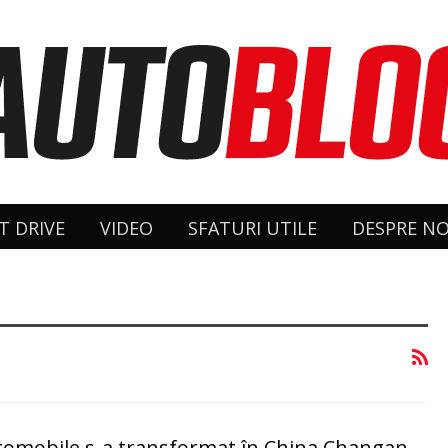
T DRIVE
VIDEO
SFATURI UTILE
DESPRE NO
tomobile s-a transformat în China Changan