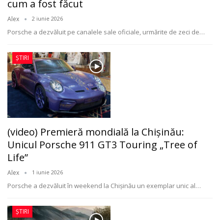
cum a fost făcut
Alex
2 iunie 2026
Porsche a dezvăluit pe canalele sale oficiale, urmărite de zeci de
…
ȘTIRI
(video) Premieră mondială la Chișinău:
Unicul Porsche 911 GT3 Touring „Tree of
Life”
Alex
1 iunie 2026
Porsche a dezvăluit în weekend la Chișinău un exemplar unic al
…
ȘTIRI