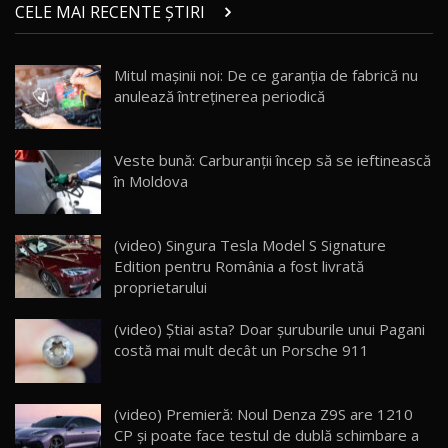
chinez care face lumea să se întoarcă după el
14
CELE MAI RECENTE ȘTIRI
17:27
/ AutoBlog.MD
Noua Mazda CX-5 / Test Drive AutoBlog.MD
Mitul mașinii noi: De ce garanția de fabrică nu
14:37
15
anulează întreținerea periodică
Cum merge? Škoda Octavia 4×4 DSG facelift //
AutoBlogMD
Veste bună: Carburanții încep să se ieftinească
16
13:10
în Moldova
Lotus Eletre R / Test Drive AutoBlog.MD
20:06
17
(video) Singura Tesla Model S Signature
Edition pentru România a fost livrată
proprietarului
Va fi modelul nr.1 BYD în Moldova? BYD Seal U
DM-i / Test Drive AutoBlog.MD
18
(video) Știai asta? Doar șuruburile unui Pagani
30:08
costă mai mult decât un Porsche 911
Noul Geely EX5 EM-i care a cucerit Moldova
înainte să ajungă în showroom / Test Drive
19
23:36
AutoBlog.MD
(video) Premieră: Noul Denza Z9S are 1210
CP și poate face testul de dublă schimbare a