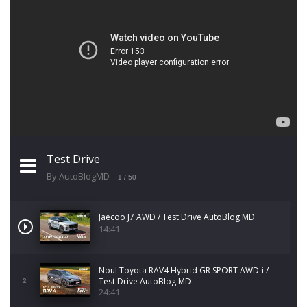
Test Drive
By AutoBlogMD
1
/ 50
Jaecoo J7 AWD / Test Drive AutoBlog.MD
14:41
Noul Toyota RAV4 Hybrid GR SPORT AWD-i /
Test Drive AutoBlog.MD
2
24:41