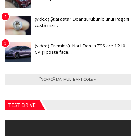
4
(video) Știai asta? Doar șuruburile unui Pagani
costă mai…
5
(video) Premieră: Noul Denza Z9S are 1210
CP și poate face…
ÎNCARCĂ MAI MULTE ARTICOLE
TEST DRIVE