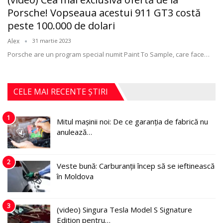
Porsche! Vopseaua acestui 911 GT3 costă
peste 100.000 de dolari
Alex
31 martie 2023
Porsche are un program special numit Paint To Sample, care face
…
CELE MAI RECENTE ȘTIRI
1
Mitul mașinii noi: De ce garanția de fabrică nu
anulează…
2
Veste bună: Carburanții încep să se ieftinească
în Moldova
3
(video) Singura Tesla Model S Signature
Edition pentru…