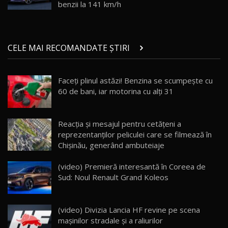
Noul ZEEKR 7X / Test Drive AutoBlog.MD
benzii la 141 km/h
29:08
20
Micul BYD Dolphin Surf / Test Drive
CELE MAI RECOMANDATE ȘTIRI
AutoBlog.MD
21
16:59
Faceţi plinul astăzi! Benzina se scumpeşte cu
Noua Mazda 6e / Test Drive AutoBlog.MD
60 de bani, iar motorina cu alţi 31
26:59
22
Lynk & Co 01 / Test Drive AutoBlog.MD
Reacția și mesajul pentru cetățeni a
25:19
23
reprezentanților peliculei care se filmează în
Chișinău, generând ambuteiaje
ZEEKR 009: Cel mai Performant și Confortabil
(video) Premieră interesantă în Coreea de
Van Electric Testat în Moldova / AutoBlog.MD
24
Sud: Noul Renault Grand Koleos
26:38
Land Rover Defender OCTA Edition One: Cel
(video) Divizia Lancia HF revine pe scena
mai Exclusiv și Puternic Defender Testat în
25
32:21
Moldova
mașinilor stradale și a raliurilor