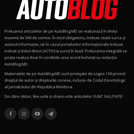
Noul Geely EX2 / Test Drive AutoBlog.MD
15:22
9
Preluarea articolelor de pe AutoBlog.MD se realizează în limita
Mercedes-AMG E 53 HYBRID 4MATIC+ / Test
maximă de 500 de semne. În mod obligatoriu, trebuie citată sursa și
Drive AutoBlog.MD
10
autorul informației, iar în cazul portalurilor informaționale trebuie
16:27
indicat și linkul direct (ACTIV) la sursă în lead. Prelucarea integrală se
poate realiza doar în condițiile unui acord încheiat cu redacţia
Noul Volvo ES90 / Test Drive AutoBlog.MD
AutoBlog.MD.
27:58
11
Materialele de pe AutoBlog.MD sunt protejate de Legea 139 privind
dreptul de autor și drepturile conexe, inclusiv de Codul Deontologic
Noul MG HS / Test Drive AutoBlog.MD
al Jurnalistului din Republica Moldova.
16:48
12
De către cititori, like-urile şi share-urile articolelor SUNT SALUTATE!
ROX 01: Test drive cu noul SUV chinezesc care
combină aventura cu luxul / AutoBlog.MD
13
36:08
ZEEKR 9X în Moldova: Am condus gigantul