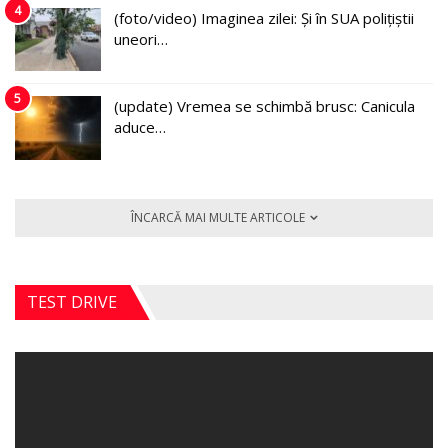
4
(foto/video) Imaginea zilei: Și în SUA polițiștii
uneori…
5
(update) Vremea se schimbă brusc: Canicula
aduce…
ÎNCARCĂ MAI MULTE ARTICOLE
TEST DRIVE