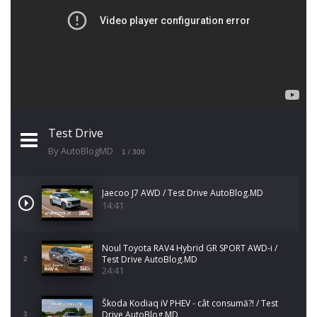
Test Drive
By AutoBlogMD
1
/ 300
Jaecoo J7 AWD / Test Drive AutoBlog.MD
14:41
Noul Toyota RAV4 Hybrid GR SPORT AWD-i /
Test Drive AutoBlog.MD
2
24:41
Škoda Kodiaq iV PHEV - cât consumă?! / Test
Drive AutoBlog.MD
3