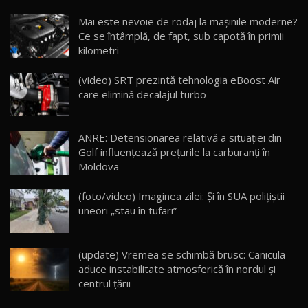
Noua Mazda CX-5 / Test Drive AutoBlog.MD
Mai este nevoie de rodaj la mașinile moderne?
14:37
15
Ce se întâmplă, de fapt, sub capotă în primii
kilometri
Cum merge? Škoda Octavia 4×4 DSG facelift //
AutoBlogMD
(video) SRT prezintă tehnologia eBoost Air
16
13:10
care elimină decalajul turbo
Lotus Eletre R / Test Drive AutoBlog.MD
20:06
17
ANRE: Detensionarea relativă a situației din
Golf influențează prețurile la carburanți în
Moldova
Va fi modelul nr.1 BYD în Moldova? BYD Seal U
DM-i / Test Drive AutoBlog.MD
18
(foto/video) Imaginea zilei: Și în SUA polițiștii
30:08
uneori „stau în tufari”
Noul Geely EX5 EM-i care a cucerit Moldova
înainte să ajungă în showroom / Test Drive
19
23:36
AutoBlog.MD
(update) Vremea se schimbă brusc: Canicula
aduce instabilitate atmosferică în nordul și
Noul ZEEKR 7X / Test Drive AutoBlog.MD
centrul țării
29:08
20