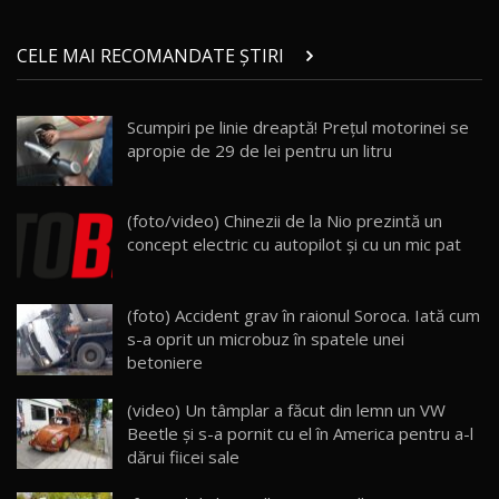
Micul BYD Dolphin Surf / Test Drive
CELE MAI RECOMANDATE ȘTIRI
AutoBlog.MD
21
16:59
Scumpiri pe linie dreaptă! Preţul motorinei se
Noua Mazda 6e / Test Drive AutoBlog.MD
apropie de 29 de lei pentru un litru
26:59
22
Lynk & Co 01 / Test Drive AutoBlog.MD
(foto/video) Chinezii de la Nio prezintă un
25:19
23
concept electric cu autopilot şi cu un mic pat
ZEEKR 009: Cel mai Performant și Confortabil
(foto) Accident grav în raionul Soroca. Iată cum
Van Electric Testat în Moldova / AutoBlog.MD
24
s-a oprit un microbuz în spatele unei
26:38
betoniere
Land Rover Defender OCTA Edition One: Cel
(video) Un tâmplar a făcut din lemn un VW
mai Exclusiv și Puternic Defender Testat în
25
32:21
Moldova
Beetle şi s-a pornit cu el în America pentru a-l
dărui fiicei sale
Porsche 911 Spirit 70 / Test Drive
AutoBlog.MD
26