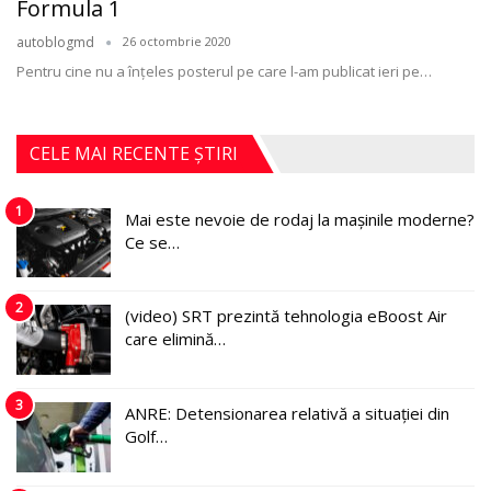
Formula 1
autoblogmd
26 octombrie 2020
Pentru cine nu a înţeles posterul pe care l-am publicat ieri pe
…
CELE MAI RECENTE ȘTIRI
1
Mai este nevoie de rodaj la mașinile moderne?
Ce se…
2
(video) SRT prezintă tehnologia eBoost Air
care elimină…
3
ANRE: Detensionarea relativă a situației din
Golf…