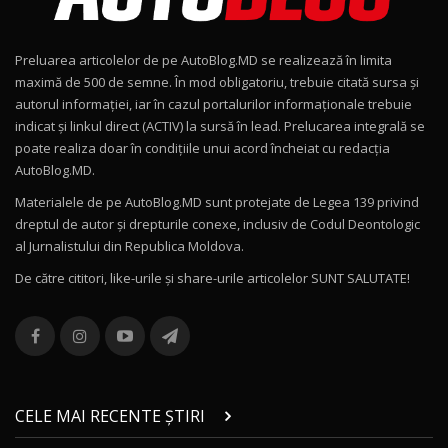
Noul Geely EX2 / Test Drive AutoBlog.MD
15:22
9
Preluarea articolelor de pe AutoBlog.MD se realizează în limita
Mercedes-AMG E 53 HYBRID 4MATIC+ / Test
maximă de 500 de semne. În mod obligatoriu, trebuie citată sursa și
Drive AutoBlog.MD
10
autorul informației, iar în cazul portalurilor informaționale trebuie
16:27
indicat și linkul direct (ACTIV) la sursă în lead. Prelucarea integrală se
poate realiza doar în condițiile unui acord încheiat cu redacţia
Noul Volvo ES90 / Test Drive AutoBlog.MD
AutoBlog.MD.
27:58
11
Materialele de pe AutoBlog.MD sunt protejate de Legea 139 privind
dreptul de autor și drepturile conexe, inclusiv de Codul Deontologic
Noul MG HS / Test Drive AutoBlog.MD
al Jurnalistului din Republica Moldova.
16:48
12
De către cititori, like-urile şi share-urile articolelor SUNT SALUTATE!
ROX 01: Test drive cu noul SUV chinezesc care
combină aventura cu luxul / AutoBlog.MD
13
36:08
ZEEKR 9X în Moldova: Am condus gigantul
chinez care face lumea să se întoarcă după el
14
CELE MAI RECENTE ȘTIRI
17:27
/ AutoBlog.MD