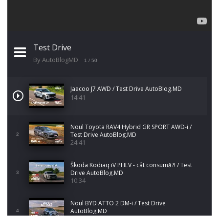
Test Drive
By AutoBlogMD
1
/ 50
Jaecoo J7 AWD / Test Drive AutoBlog.MD
14:41
Noul Toyota RAV4 Hybrid GR SPORT AWD-i /
Test Drive AutoBlog.MD
2
24:41
Škoda Kodiaq iV PHEV - cât consumă?! / Test
Drive AutoBlog.MD
3
10:34
Noul BYD ATTO 2 DM-i / Test Drive
AutoBlog.MD
4
17:35