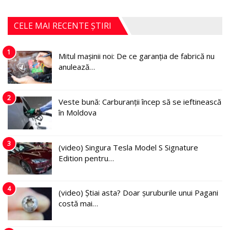
CELE MAI RECENTE ȘTIRI
1
Mitul mașinii noi: De ce garanția de fabrică nu
anulează…
2
Veste bună: Carburanții încep să se ieftinească
în Moldova
3
(video) Singura Tesla Model S Signature
Edition pentru…
4
(video) Știai asta? Doar șuruburile unui Pagani
costă mai…