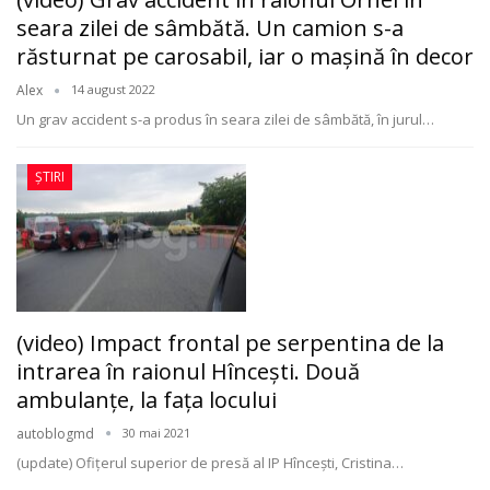
seara zilei de sâmbătă. Un camion s-a
răsturnat pe carosabil, iar o mașină în decor
Alex
14 august 2022
Un grav accident s-a produs în seara zilei de sâmbătă, în jurul
…
ȘTIRI
(video) Impact frontal pe serpentina de la
intrarea în raionul Hîncești. Două
ambulanțe, la fața locului
autoblogmd
30 mai 2021
(update) Ofițerul superior de presă al IP Hînceşti, Cristina
…