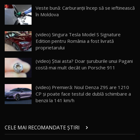
Cum merge? Škoda Octavia 4×4 DSG facelift //
AutoBlogMD
Veste bună: Carburanții încep să se ieftinească
16
13:10
în Moldova
Lotus Eletre R / Test Drive AutoBlog.MD
20:06
17
(video) Singura Tesla Model S Signature
Edition pentru România a fost livrată
proprietarului
Va fi modelul nr.1 BYD în Moldova? BYD Seal U
DM-i / Test Drive AutoBlog.MD
18
(video) Știai asta? Doar șuruburile unui Pagani
30:08
costă mai mult decât un Porsche 911
Noul Geely EX5 EM-i care a cucerit Moldova
înainte să ajungă în showroom / Test Drive
19
23:36
AutoBlog.MD
(video) Premieră: Noul Denza Z9S are 1210
CP și poate face testul de dublă schimbare a
Noul ZEEKR 7X / Test Drive AutoBlog.MD
benzii la 141 km/h
29:08
20
Micul BYD Dolphin Surf / Test Drive
CELE MAI RECOMANDATE ȘTIRI
AutoBlog.MD
21
16:59