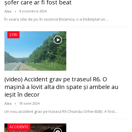
șofer care ar fi fost beat
Alex
4 octombrie 2024
În seara zilei de joi, în sectorul Botanica, s-a întâmplat un
…
ȘTIRI
(video) Accident grav pe traseul R6. O
mașină a lovit alta din spate și ambele au
ieșit în decor
Alex
18 iunie 2024
Un nou accident grav pe traseul R6 Chișinău-Orhei-Bălți. A fost
…
ACCIDENTE