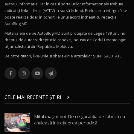
Drive AutoBlog.MD
10
autorul informației, iar în cazul portalurilor informaționale trebuie
16:27
indicat și linkul direct (ACTIV) la sursă în lead. Prelucarea integrală se
poate realiza doar în condițiile unui acord încheiat cu redacţia
Noul Volvo ES90 / Test Drive AutoBlog.MD
AutoBlog.MD.
27:58
11
Materialele de pe AutoBlog.MD sunt protejate de Legea 139 privind
dreptul de autor și drepturile conexe, inclusiv de Codul Deontologic
Noul MG HS / Test Drive AutoBlog.MD
al Jurnalistului din Republica Moldova.
16:48
12
De către cititori, like-urile şi share-urile articolelor SUNT SALUTATE!
ROX 01: Test drive cu noul SUV chinezesc care
combină aventura cu luxul / AutoBlog.MD
13
36:08
ZEEKR 9X în Moldova: Am condus gigantul
chinez care face lumea să se întoarcă după el
14
CELE MAI RECENTE ȘTIRI
17:27
/ AutoBlog.MD
Noua Mazda CX-5 / Test Drive AutoBlog.MD
Mitul mașinii noi: De ce garanția de fabrică nu
14:37
15
anulează întreținerea periodică