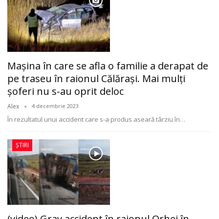
Mașina în care se afla o familie a derapat de
pe traseu în raionul Călărași. Mai mulți
șoferi nu s-au oprit deloc
Alex
4 decembrie 2023
În rezultatul unui accident care s-a produs aseară târziu în
…
ȘTIRI
(video) Grav accident în raionul Orhei în