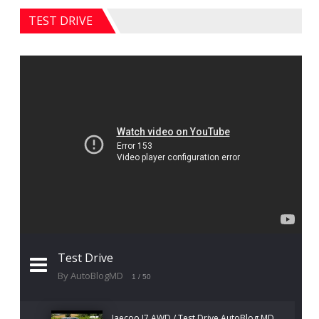
TEST DRIVE
Test Drive
By AutoBlogMD
1
/ 50
Jaecoo J7 AWD / Test Drive AutoBlog.MD