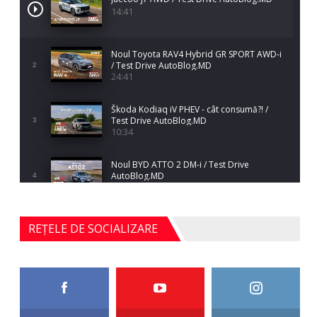
14:41
Noul Toyota RAV4 Hybrid GR SPORT AWD-i
/ Test Drive AutoBlog.MD
2
24:41
Škoda Kodiaq iV PHEV - cât consumă?! /
Test Drive AutoBlog.MD
3
10:34
Noul BYD ATTO 2 DM-i / Test Drive
AutoBlog.MD
4
17:35
Noul Mercedes-Benz S-Class facelift (S 580
REȚELE DE SOCIALIZARE
4MATIC V223) / Test Drive AutoBlog.MD
5
27:33
HAVAL H5 / Test Drive AutoBlog.MD
11:58
6