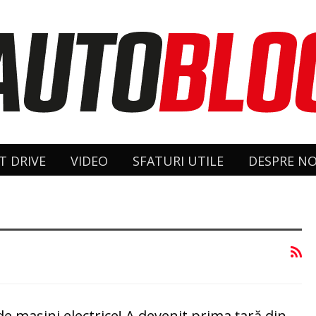
T DRIVE
VIDEO
SFATURI UTILE
DESPRE NO
e maşini electrice! A devenit prima ţară din