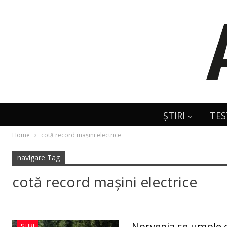
ȘTIRI
TES
Home
cotă record maşini electrice
navigare Tag
cotă record maşini electrice
Norvegia se umple d
ȘTIRI