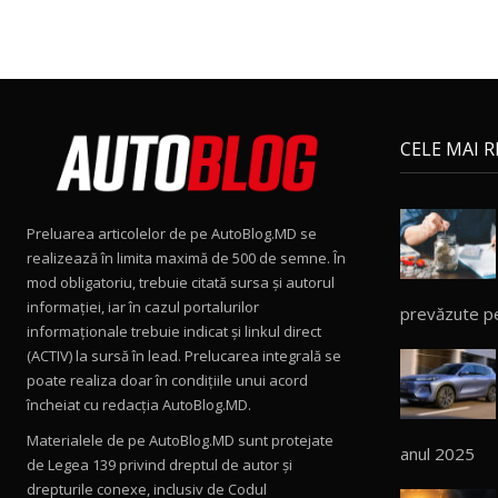
CELE MAI 
Preluarea articolelor de pe AutoBlog.MD se
realizează în limita maximă de 500 de semne. În
mod obligatoriu, trebuie citată sursa și autorul
informației, iar în cazul portalurilor
prevăzute p
informaționale trebuie indicat și linkul direct
(ACTIV) la sursă în lead. Prelucarea integrală se
poate realiza doar în condițiile unui acord
încheiat cu redacţia AutoBlog.MD.
Materialele de pe AutoBlog.MD sunt protejate
anul 2025
de Legea 139 privind dreptul de autor și
drepturile conexe, inclusiv de Codul