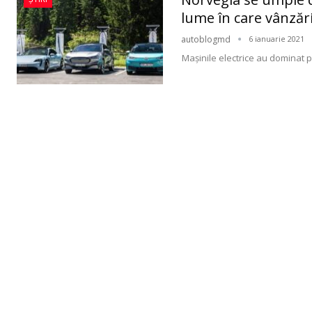
lume în care vânzăr
autoblogmd
6 ianuarie 2021
Mașinile electrice au dominat 