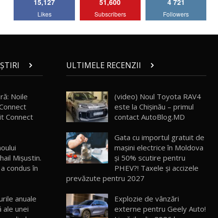
15,127
51,600
4 721
Lotus Emira Turbo SE / Test Drive
Likes
Subscribers
Followers
AutoBlog.MD
7
24:06
Noul Škoda Kodiaq RS / Test Drive
AutoBlog.MD în premieră națională
8
15:08
ȘTIRI
ULTIMELE RECENZII
Noul Geely EX2 / Test Drive AutoBlog.MD
15:22
9
ră: Noile
(video) Noul Toyota RAV4
Connect
este la Chișinău – primul
sit Connect
contact AutoBlog.MD
Mercedes-AMG E 53 HYBRID 4MATIC+ /
Test Drive AutoBlog.MD
10
Gata cu importul gratuit de
16:27
noului
mașini electrice în Moldova
ail Mișustin.
și 50% scutire pentru
Noul Volvo ES90 / Test Drive AutoBlog.MD
a condus în
PHEV?! Taxele și accizele
27:58
11
prevăzute pentru 2027
urile anuale
Explozie de vânzări
Noul MG HS / Test Drive AutoBlog.MD
16:48
12
 ale unei
externe pentru Geely Auto!