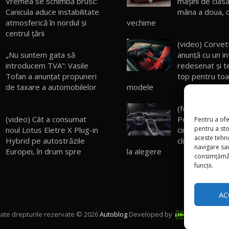
Vremea se schimbă brusc:
mașini de clas
Canicula aduce instabilitate
mâna a doua, c
atmosferică în nordul și
vechime
centrul țării
(video) Corve
„Nu suntem gata să
anunță cu un in
introducem TVA”: Vasile
redesenat și t
Tofan a anunțat propuneri
top pentru toat
de taxare a automobilelor
modele
(foto) Interioru
(video) Cât a consumat
Porsche Taycan
Pentru a ofe
pentru a st
noul Lotus Eletre X Plug-in
cinci ecrane, 
aceste tehn
Hybrid pe autostrăzile
climatizare și 
navigare sau
Europei, în drum spre
la alegere
consimțămân
funcții.
AC
ate drepturile rezervate © 2026
Autoblog
Developed by