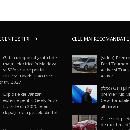
RECENTE ȘTIRI
CELE MAI RECOMANDATE 
Gata cu importul gratuit de
(video) Premie
mașini electrice în Moldova
Ford Tourneo 
și 50% scutire pentru
Active şi Tran
PHEV?! Taxele și accizele
Active
entru 2027
(foto) Garajul 
Explozie de vânzări
premier rus Mih
externe pentru Geely Auto!
Ce automobile 
Livrările din 2026 le-au
ultimii ani
depășit deja pe cele din tot
Care sunt preț
de mentenanță