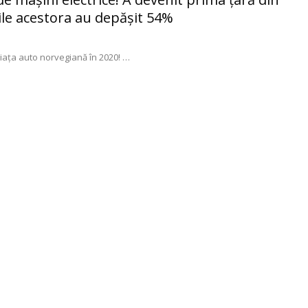
ile acestora au depăşit 54%
piața auto norvegiană în 2020!
…