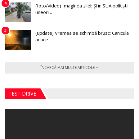
4
(foto/video) Imaginea zilei: Și în SUA polițiștii
uneori…
5
(update) Vremea se schimbă brusc: Canicula
aduce…
ÎNCARCĂ MAI MULTE ARTICOLE
TEST DRIVE