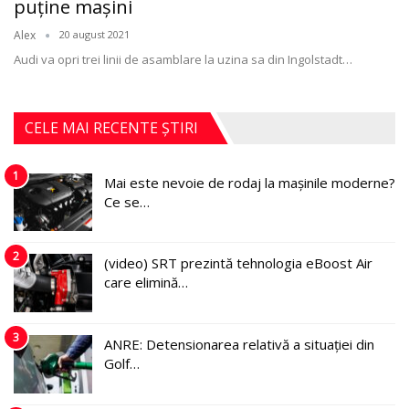
puţine maşini
Alex
20 august 2021
Audi va opri trei linii de asamblare la uzina sa din Ingolstadt
…
CELE MAI RECENTE ȘTIRI
1
Mai este nevoie de rodaj la mașinile moderne?
Ce se…
2
(video) SRT prezintă tehnologia eBoost Air
care elimină…
3
ANRE: Detensionarea relativă a situației din
Golf…