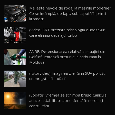
Noua Mazda CX-5 / Test Drive AutoBlog.MD
Mai este nevoie de rodaj la mașinile moderne?
14:37
15
Ce se întâmplă, de fapt, sub capotă în primii
kilometri
Cum merge? Škoda Octavia 4×4 DSG facelift //
AutoBlogMD
(video) SRT prezintă tehnologia eBoost Air
16
13:10
care elimină decalajul turbo
Lotus Eletre R / Test Drive AutoBlog.MD
20:06
17
ANRE: Detensionarea relativă a situației din
Golf influențează prețurile la carburanți în
Moldova
Va fi modelul nr.1 BYD în Moldova? BYD Seal U
DM-i / Test Drive AutoBlog.MD
18
(foto/video) Imaginea zilei: Și în SUA polițiștii
30:08
uneori „stau în tufari”
Noul Geely EX5 EM-i care a cucerit Moldova
înainte să ajungă în showroom / Test Drive
19
23:36
AutoBlog.MD
(update) Vremea se schimbă brusc: Canicula
aduce instabilitate atmosferică în nordul și
Noul ZEEKR 7X / Test Drive AutoBlog.MD
centrul țării
29:08
20