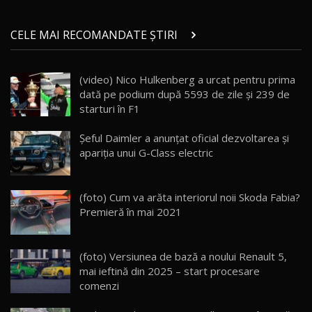
Micul BYD Dolphin Surf / Test Drive
CELE MAI RECOMANDATE ȘTIRI
AutoBlog.MD
21
16:59
(video) Nico Hulkenberg a urcat pentru prima
Noua Mazda 6e / Test Drive AutoBlog.MD
dată pe podium după 5593 de zile și 239 de
26:59
22
starturi în F1
Lynk & Co 01 / Test Drive AutoBlog.MD
Şeful Daimler a anunţat oficial dezvoltarea şi
25:19
23
apariţia unui G-Class electric
ZEEKR 009: Cel mai Performant și Confortabil
(foto) Cum va arăta interiorul noii Skoda Fabia?
Van Electric Testat în Moldova / AutoBlog.MD
24
Premieră în mai 2021
26:38
Land Rover Defender OCTA Edition One: Cel
(foto) Versiunea de bază a noului Renault 5,
mai Exclusiv și Puternic Defender Testat în
25
32:21
Moldova
mai ieftină din 2025 – start procesare
comenzi
Porsche 911 Spirit 70 / Test Drive
AutoBlog.MD
26