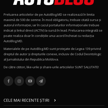
Noul Geely EX2 / Test Drive AutoBlog.MD
15:22
9
Preluarea articolelor de pe AutoBlog.MD se realizează în limita
Mercedes-AMG E 53 HYBRID 4MATIC+ / Test
maximă de 500 de semne. În mod obligatoriu, trebuie citată sursa și
Drive AutoBlog.MD
10
autorul informației, iar în cazul portalurilor informaționale trebuie
16:27
indicat și linkul direct (ACTIV) la sursă în lead. Prelucarea integrală se
poate realiza doar în condițiile unui acord încheiat cu redacţia
Noul Volvo ES90 / Test Drive AutoBlog.MD
AutoBlog.MD.
27:58
11
Materialele de pe AutoBlog.MD sunt protejate de Legea 139 privind
dreptul de autor și drepturile conexe, inclusiv de Codul Deontologic
Noul MG HS / Test Drive AutoBlog.MD
al Jurnalistului din Republica Moldova.
16:48
12
De către cititori, like-urile şi share-urile articolelor SUNT SALUTATE!
ROX 01: Test drive cu noul SUV chinezesc care
combină aventura cu luxul / AutoBlog.MD
13
36:08
ZEEKR 9X în Moldova: Am condus gigantul
chinez care face lumea să se întoarcă după el
14
CELE MAI RECENTE ȘTIRI
17:27
/ AutoBlog.MD