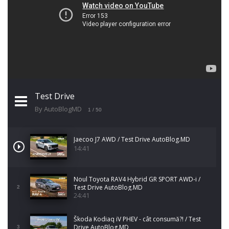
Test Drive
By AutoBlogMD
1
/ 50
Jaecoo J7 AWD / Test Drive AutoBlog.MD
14:41
Noul Toyota RAV4 Hybrid GR SPORT AWD-i /
Test Drive AutoBlog.MD
2
24:41
Škoda Kodiaq iV PHEV - cât consumă?! / Test
Drive AutoBlog.MD
3