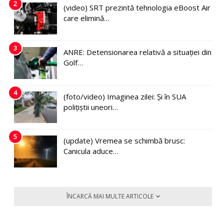
2
(video) SRT prezintă tehnologia eBoost Air
care elimină…
3
ANRE: Detensionarea relativă a situației din
Golf…
4
(foto/video) Imaginea zilei: Și în SUA
polițiștii uneori…
5
(update) Vremea se schimbă brusc:
Canicula aduce…
ÎNCARCĂ MAI MULTE ARTICOLE