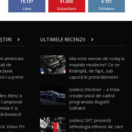
15,127
51,600
4 721
Lotus Emira Turbo SE / Test Drive
Likes
Subscribers
Followers
AutoBlog.MD
7
24:06
Noul Škoda Kodiaq RS / Test Drive
AutoBlog.MD în premieră națională
8
15:08
ȘTIRI
ULTIMELE RECENZII
Noul Geely EX2 / Test Drive AutoBlog.MD
15:22
9
ii americani
Mai este nevoie de rodaj la
ați de
mașinile moderne? Ce se
acţiune
întâmplă, de fapt, sub
Mercedes-AMG E 53 HYBRID 4MATIC+ /
re l-a primit
capotă în primii kilometri
Test Drive AutoBlog.MD
10
16:27
(video) Destrier – a treia
des-Benz a
creație unică din cadrul
Noul Volvo ES90 / Test Drive AutoBlog.MD
l Campionat
programului Bugatti
27:58
11
mula E şi
Solitaire
părăsească
(video) SRT prezintă
Noul MG HS / Test Drive AutoBlog.MD
16:48
12
ră: Volvo FH
tehnologia eBoost Air care