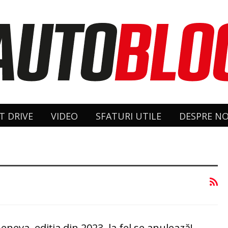
T DRIVE
VIDEO
SFATURI UTILE
DESPRE NO
eneva, ediţia din 2023, la fel se anulează!