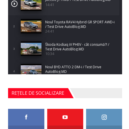
14:41
Noul Toyota RAV4 Hybrid GR SPORT AWD-i
/ Test Drive AutoBlog.MD
2
24:41
Škoda Kodiaq iV PHEV - cât consumă?! /
Test Drive AutoBlog.MD
3
10:34
Noul BYD ATTO 2 DM-i / Test Drive
AutoBlog.MD
4
17:35
Noul Mercedes-Benz S-Class facelift (S 580
REȚELE DE SOCIALIZARE
4MATIC V223) / Test Drive AutoBlog.MD
5
27:33
HAVAL H5 / Test Drive AutoBlog.MD
11:58
6