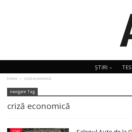
ȘTIRI
TES
Home
criză economică
navigare Tag
criză economică
Salonul Auto de la G
ȘTIRI