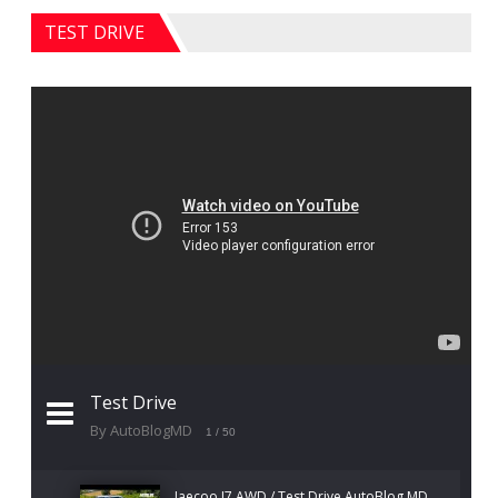
TEST DRIVE
Test Drive
By AutoBlogMD
1
/ 50
Jaecoo J7 AWD / Test Drive AutoBlog.MD