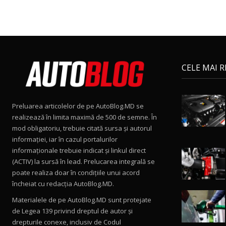
CELE MAI 
Preluarea articolelor de pe AutoBlog.MD se
realizează în limita maximă de 500 de semne. În
mod obligatoriu, trebuie citată sursa și autorul
informației, iar în cazul portalurilor
informaționale trebuie indicat și linkul direct
(ACTIV) la sursă în lead. Prelucarea integrală se
poate realiza doar în condițiile unui acord
încheiat cu redacţia AutoBlog.MD.
Materialele de pe AutoBlog.MD sunt protejate
de Legea 139 privind dreptul de autor și
drepturile conexe, inclusiv de Codul