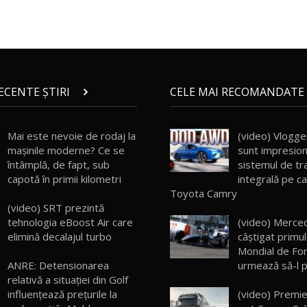
RECENTE ȘTIRI
CELE MAI RECOMANDATE 
Mai este nevoie de rodaj la
(video) Vlogger
mașinile moderne? Ce se
sunt impresion
întâmplă, de fapt, sub
sistemul de tr
capotă în primii kilometri
integrală pe ca
Toyota Camry
(video) SRT prezintă
tehnologia eBoost Air care
(video) Merce
elimină decalajul turbo
câştigat primu
Mondial de For
urmează să-l 
ANRE: Detensionarea
relativă a situației din Golf
(video) Premie
influențează prețurile la