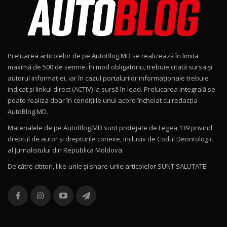
15:08
Noul Geely EX2 / Test Drive AutoBlog.MD
15:22
9
Preluarea articolelor de pe AutoBlog.MD se realizează în limita
Mercedes-AMG E 53 HYBRID 4MATIC+ / Test
maximă de 500 de semne. În mod obligatoriu, trebuie citată sursa și
Drive AutoBlog.MD
10
autorul informației, iar în cazul portalurilor informaționale trebuie
16:27
indicat și linkul direct (ACTIV) la sursă în lead. Prelucarea integrală se
poate realiza doar în condițiile unui acord încheiat cu redacţia
Noul Volvo ES90 / Test Drive AutoBlog.MD
AutoBlog.MD.
27:58
11
Materialele de pe AutoBlog.MD sunt protejate de Legea 139 privind
dreptul de autor și drepturile conexe, inclusiv de Codul Deontologic
Noul MG HS / Test Drive AutoBlog.MD
al Jurnalistului din Republica Moldova.
16:48
12
De către cititori, like-urile şi share-urile articolelor SUNT SALUTATE!
ROX 01: Test drive cu noul SUV chinezesc care
combină aventura cu luxul / AutoBlog.MD
13
36:08
ZEEKR 9X în Moldova: Am condus gigantul