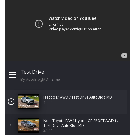
Test Drive
By AutoBlogMD
1
/ 50
Jaecoo J7 AWD / Test Drive AutoBlog.MD
14:41
Noul Toyota RAV4 Hybrid GR SPORT AWD-i /
Test Drive AutoBlog.MD
2
24:41