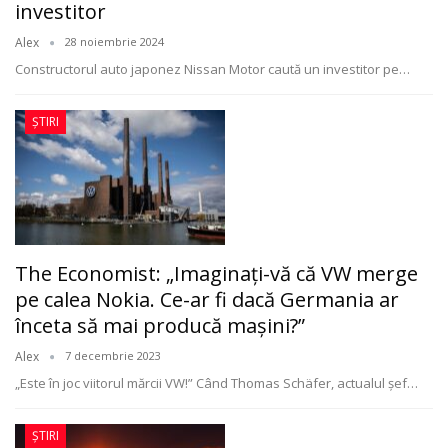
investitor
Alex
28 noiembrie 2024
Constructorul auto japonez Nissan Motor caută un investitor pe
…
ȘTIRI
The Economist: „Imaginați-vă că VW merge
pe calea Nokia. Ce-ar fi dacă Germania ar
înceta să mai producă mașini?”
Alex
7 decembrie 2023
„Este în joc viitorul mărcii VW!” Când Thomas Schäfer, actualul șef
…
ȘTIRI