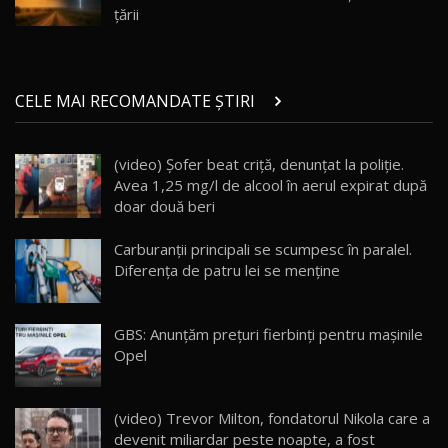
Noul ZEEKR 7X / Test Drive AutoBlog.MD
țării
29:08
20
Micul BYD Dolphin Surf / Test Drive
CELE MAI RECOMANDATE ȘTIRI
AutoBlog.MD
21
16:59
(video) Șofer beat criță, denunțat la poliție.
Noua Mazda 6e / Test Drive AutoBlog.MD
Avea 1,25 mg/l de alcool în aerul expirat după
26:59
22
doar două beri
Lynk & Co 01 / Test Drive AutoBlog.MD
Carburanții principali se scumpesc în paralel.
25:19
23
Diferența de patru lei se menține
ZEEKR 009: Cel mai Performant și Confortabil
GBS: Anunțăm prețuri fierbinți pentru mașinile
Van Electric Testat în Moldova / AutoBlog.MD
24
Opel
26:38
Land Rover Defender OCTA Edition One: Cel
(video) Trevor Milton, fondatorul Nikola care a
mai Exclusiv și Puternic Defender Testat în
25
32:21
Moldova
devenit miliardar peste noapte, a fost