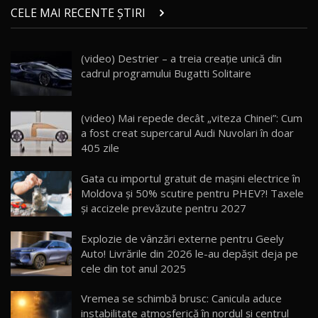
chinez care face lumea să se întoarcă după el
14
CELE MAI RECENTE ȘTIRI
17:27
/ AutoBlog.MD
Noua Mazda CX-5 / Test Drive AutoBlog.MD
(video) Destrier – a treia creație unică din
14:37
15
cadrul programului Bugatti Solitaire
Cum merge? Škoda Octavia 4×4 DSG facelift //
AutoBlogMD
(video) Mai repede decât „viteza Chinei”: Cum
16
13:10
a fost creat supercarul Audi Nuvolari în doar
405 zile
Lotus Eletre R / Test Drive AutoBlog.MD
20:06
17
Gata cu importul gratuit de mașini electrice în
Moldova și 50% scutire pentru PHEV?! Taxele
și accizele prevăzute pentru 2027
Va fi modelul nr.1 BYD în Moldova? BYD Seal U
DM-i / Test Drive AutoBlog.MD
18
Explozie de vânzări externe pentru Geely
30:08
Auto! Livrările din 2026 le-au depășit deja pe
cele din tot anul 2025
Noul Geely EX5 EM-i care a cucerit Moldova
înainte să ajungă în showroom / Test Drive
19
23:36
AutoBlog.MD
Vremea se schimbă brusc: Canicula aduce
instabilitate atmosferică în nordul și centrul