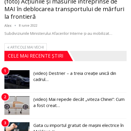
(foto) Acțiunile şi măsurile întreprinse de
MAI în deblocarea transportului de mărfuri
la frontieră
Alex
8 iunie 2022
Subdiviziunile Ministerului Afacerilor Interne și-au mobilizat
…
ARTICOLE MAI VECHI
CELE MAI RECENTE ȘTIRI
1
(video) Destrier – a treia creație unică din
cadrul…
2
(video) Mai repede decât „viteza Chinei”: Cum
a fost creat…
3
Gata cu importul gratuit de mașini electrice în