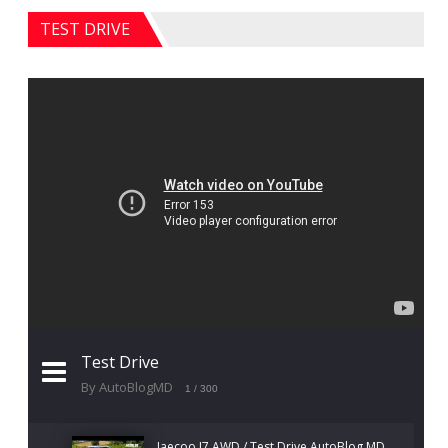
TEST DRIVE
Test Drive
By AutoBlogMD
1
/ 300
Jaecoo J7 AWD / Test Drive AutoBlog.MD