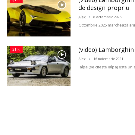
de design propriu
Alex
8 octombrie 2025
Octombrie 2025 marchează aniv
(video) Lamborghini 
ȘTIRI
Alex
16 noiembrie 2021
Jalpa (se citeşte Ialpa) este un 