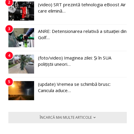
2
(video) SRT prezintă tehnologia eBoost Air
care elimină…
3
ANRE: Detensionarea relativă a situației din
Golf…
4
(foto/video) Imaginea zilei: Și în SUA
polițiștii uneori…
5
(update) Vremea se schimbă brusc:
Canicula aduce…
ÎNCARCĂ MAI MULTE ARTICOLE