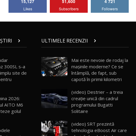
15,127
51,600
4 721
Lotus Emira Turbo SE / Test Drive
Likes
Subscribers
Followers
AutoBlog.MD
7
24:06
Noul Škoda Kodiaq RS / Test Drive
AutoBlog.MD în premieră națională
8
15:08
ȘTIRI
ULTIMELE RECENZII
Noul Geely EX2 / Test Drive AutoBlog.MD
15:22
9
ndar
Mai este nevoie de rodaj la
z 300SL s-a
mașinile moderne? Ce se
implu site de
întâmplă, de fapt, sub
Mercedes-AMG E 53 HYBRID 4MATIC+ /
 Pentru
capotă în primii kilometri
Test Drive AutoBlog.MD
10
16:27
(video) Destrier – a treia
hina 2026:
creație unică din cadrul
Noul Volvo ES90 / Test Drive AutoBlog.MD
ul AITO M6
programului Bugatti
27:58
11
teze golul
Solitaire
(video) SRT prezintă
Noul MG HS / Test Drive AutoBlog.MD
16:48
12
odele
tehnologia eBoost Air care