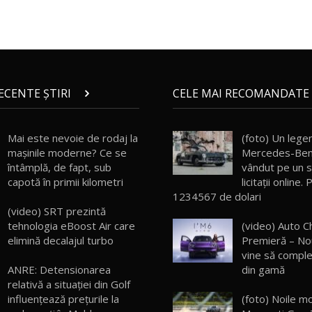
RECENTE ȘTIRI
CELE MAI RECOMANDATE 
Mai este nevoie de rodaj la
(foto) Un lege
mașinile moderne? Ce se
Mercedes-Ben
întâmplă, de fapt, sub
vândut pe un s
capotă în primii kilometri
licitaţii online.
1234567 de dolari
(video) SRT prezintă
tehnologia eBoost Air care
(video) Auto C
elimină decalajul turbo
Premieră – No
vine să comple
din gamă
ANRE: Detensionarea
relativă a situației din Golf
(foto) Noile m
influențează prețurile la