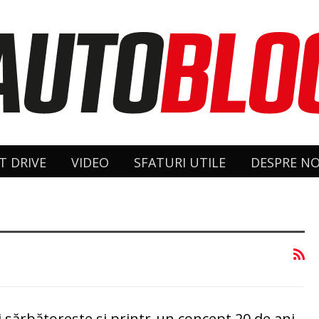
T DRIVE
VIDEO
SFATURI UTILE
DESPRE NO
 sărbătorește și printr-un concept 20 de ani