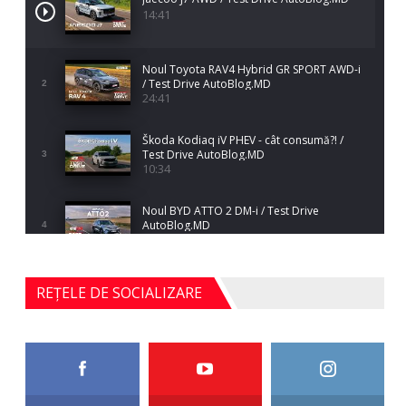
14:41
Noul Toyota RAV4 Hybrid GR SPORT AWD-i
/ Test Drive AutoBlog.MD
2
24:41
Škoda Kodiaq iV PHEV - cât consumă?! /
Test Drive AutoBlog.MD
3
10:34
Noul BYD ATTO 2 DM-i / Test Drive
AutoBlog.MD
4
17:35
Noul Mercedes-Benz S-Class facelift (S 580
REȚELE DE SOCIALIZARE
4MATIC V223) / Test Drive AutoBlog.MD
5
27:33
HAVAL H5 / Test Drive AutoBlog.MD
11:58
6