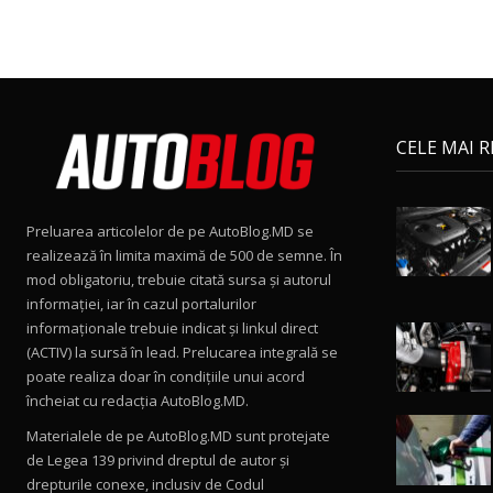
CELE MAI 
Preluarea articolelor de pe AutoBlog.MD se
realizează în limita maximă de 500 de semne. În
mod obligatoriu, trebuie citată sursa și autorul
informației, iar în cazul portalurilor
informaționale trebuie indicat și linkul direct
(ACTIV) la sursă în lead. Prelucarea integrală se
poate realiza doar în condițiile unui acord
încheiat cu redacţia AutoBlog.MD.
Materialele de pe AutoBlog.MD sunt protejate
de Legea 139 privind dreptul de autor și
drepturile conexe, inclusiv de Codul