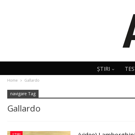
ȘTIRI
TES
Home
Gallardo
navigare Tag
Gallardo
(video) Lamborghini
ȘTIRI