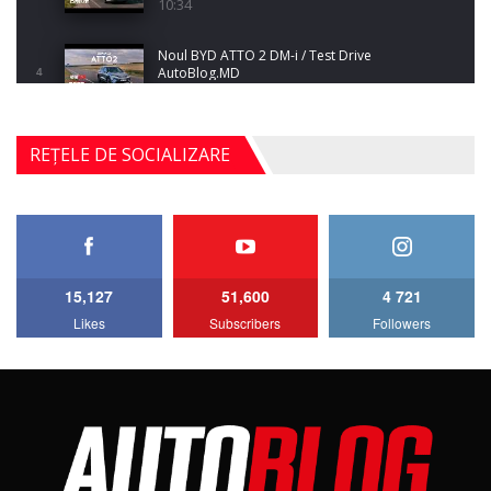
10:34
Noul BYD ATTO 2 DM-i / Test Drive
AutoBlog.MD
4
17:35
Noul Mercedes-Benz S-Class facelift (S 580
REȚELE DE SOCIALIZARE
4MATIC V223) / Test Drive AutoBlog.MD
5
27:33
HAVAL H5 / Test Drive AutoBlog.MD
11:58
6
15,127
51,600
4 721
Lotus Emira Turbo SE / Test Drive
Likes
Subscribers
Followers
AutoBlog.MD
7
24:06
Noul Škoda Kodiaq RS / Test Drive
AutoBlog.MD în premieră națională
8
15:08
Noul Geely EX2 / Test Drive AutoBlog.MD