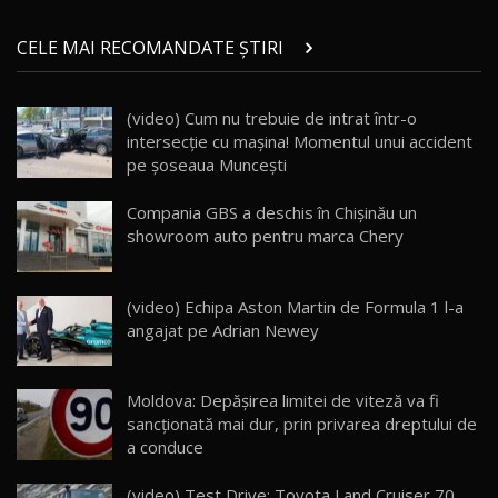
Micul BYD Dolphin Surf / Test Drive
CELE MAI RECOMANDATE ȘTIRI
AutoBlog.MD
21
16:59
(video) Cum nu trebuie de intrat într-o
Noua Mazda 6e / Test Drive AutoBlog.MD
intersecție cu maşina! Momentul unui accident
26:59
22
pe şoseaua Munceşti
Lynk & Co 01 / Test Drive AutoBlog.MD
Compania GBS a deschis în Chișinău un
25:19
23
showroom auto pentru marca Chery
ZEEKR 009: Cel mai Performant și Confortabil
(video) Echipa Aston Martin de Formula 1 l-a
Van Electric Testat în Moldova / AutoBlog.MD
24
angajat pe Adrian Newey
26:38
Land Rover Defender OCTA Edition One: Cel
Moldova: Depăşirea limitei de viteză va fi
mai Exclusiv și Puternic Defender Testat în
25
32:21
Moldova
sancţionată mai dur, prin privarea dreptului de
a conduce
Porsche 911 Spirit 70 / Test Drive
AutoBlog.MD
26
(video) Test Drive: Toyota Land Cruiser 70