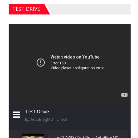
TEST DRIVE
Test Drive
By AutoBlogMD
1
/ 300
Jaecoo J7 AWD / Test Drive AutoBlog.MD