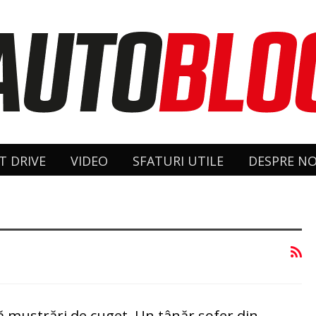
T DRIVE
VIDEO
SFATURI UTILE
DESPRE NO
ără mustrări de cuget. Un tânăr şofer din