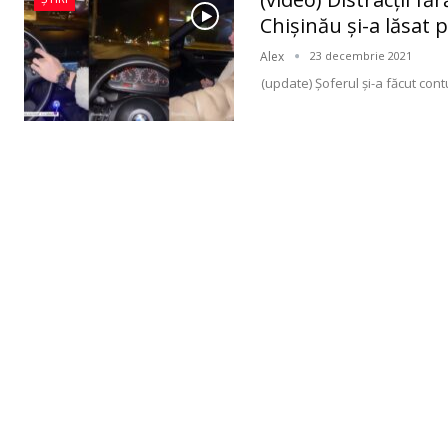
Chişinău şi-a lăsat 
Alex
23 decembrie 2021
(update) Şoferul şi-a făcut con