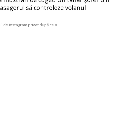
pasagerul să controleze volanul
tul de Instagram privat după ce a
…