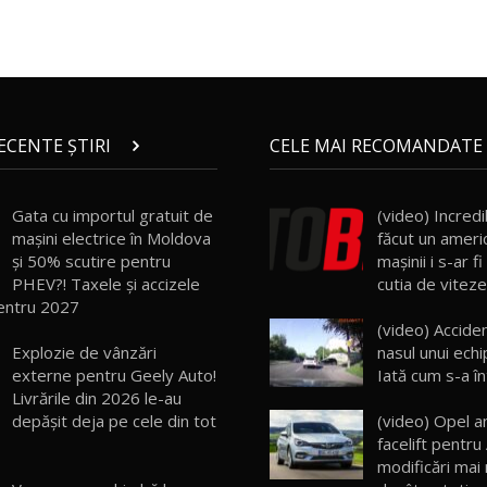
RECENTE ȘTIRI
CELE MAI RECOMANDATE 
Gata cu importul gratuit de
(video) Incredib
mașini electrice în Moldova
făcut un ameri
și 50% scutire pentru
maşinii i s-ar f
PHEV?! Taxele și accizele
cutia de viteze
entru 2027
(video) Acciden
Explozie de vânzări
nasul unui echip
externe pentru Geely Auto!
Iată cum s-a î
Livrările din 2026 le-au
depășit deja pe cele din tot
(video) Opel a
facelift pentru
modificări mai