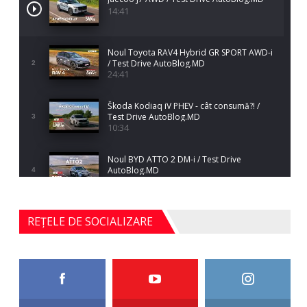
14:41
Noul Toyota RAV4 Hybrid GR SPORT AWD-i
/ Test Drive AutoBlog.MD
2
24:41
Škoda Kodiaq iV PHEV - cât consumă?! /
Test Drive AutoBlog.MD
3
10:34
Noul BYD ATTO 2 DM-i / Test Drive
AutoBlog.MD
4
17:35
Noul Mercedes-Benz S-Class facelift (S 580
REȚELE DE SOCIALIZARE
4MATIC V223) / Test Drive AutoBlog.MD
5
27:33
HAVAL H5 / Test Drive AutoBlog.MD
11:58
6