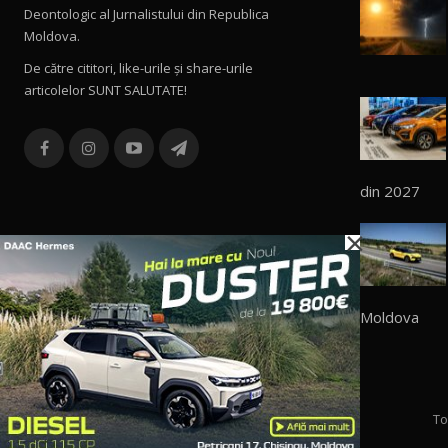
Deontologic al Jurnalistului din Republica
Moldova.
De către cititori, like-urile şi share-urile
articolelor SUNT SALUTATE!
din 2027
×
Moldova
To