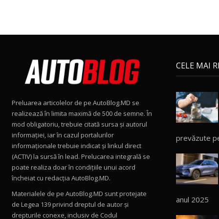
CELE MAI 
Preluarea articolelor de pe AutoBlog.MD se
realizează în limita maximă de 500 de semne. În
mod obligatoriu, trebuie citată sursa și autorul
informației, iar în cazul portalurilor
prevăzute p
informaționale trebuie indicat și linkul direct
(ACTIV) la sursă în lead. Prelucarea integrală se
poate realiza doar în condițiile unui acord
încheiat cu redacţia AutoBlog.MD.
Materialele de pe AutoBlog.MD sunt protejate
anul 2025
de Legea 139 privind dreptul de autor și
drepturile conexe, inclusiv de Codul