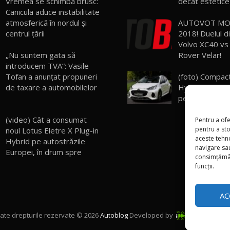
Vremea se schimbă brusc:
decât estetice
Canicula aduce instabilitate
atmosferică în nordul și
AUTOVOT MO
centrul țării
2018! Duelul di
Volvo XC40 vs
„Nu suntem gata să
Rover Velar!
introducem TVA”: Vasile
Tofan a anunțat propuneri
(foto) Compa
de taxare a automobilelor
Hybrid a fost a
pentru anul 2
(video) Cât a consumat
Pentru a ofe
pentru a st
noul Lotus Eletre X Plug-in
aceste tehn
Hybrid pe autostrăzile
navigare sau
Europei, în drum spre
consimțămân
funcții.
AC
ate drepturile rezervate © 2026
Autoblog
Developed by