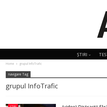
ȘTIRI
TES
Home
grupul InfoTrafic
navigare Tag
grupul InfoTrafic
(video) Distracții f
ȘTIRI