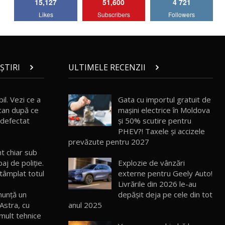
15,127
51,600
4 721
Lotus Emira Turbo SE / Test Drive
Likes
Subscribers
Followers
AutoBlog.MD
7
24:06
Noul Škoda Kodiaq RS / Test Drive
AutoBlog.MD în premieră națională
8
15:08
ȘTIRI
ULTIMELE RECENZII
Noul Geely EX2 / Test Drive AutoBlog.MD
15:22
9
il. Vezi ce a
Gata cu importul gratuit de
can după ce
mașini electrice în Moldova
i defectat
și 50% scutire pentru
Mercedes-AMG E 53 HYBRID 4MATIC+ /
PHEV?! Taxele și accizele
Test Drive AutoBlog.MD
10
prevăzute pentru 2027
16:27
t chiar sub
aj de poliţie.
Explozie de vânzări
Noul Volvo ES90 / Test Drive AutoBlog.MD
ntâmplat totul
externe pentru Geely Auto!
27:58
11
Livrările din 2026 le-au
depășit deja pe cele din tot
nunţă un
anul 2025
 Astra, cu
Noul MG HS / Test Drive AutoBlog.MD
16:48
12
 mult tehnice