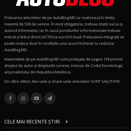
Noul Geely EX2 / Test Drive AutoBlog.MD
15:22
9
Preluarea articolelor de pe AutoBlog.MD se realizează în limita
Mercedes-AMG E 53 HYBRID 4MATIC+ / Test
maximă de 500 de semne. În mod obligatoriu, trebuie citată sursa și
Drive AutoBlog.MD
10
autorul informației, iar în cazul portalurilor informaționale trebuie
16:27
indicat și linkul direct (ACTIV) la sursă în lead. Prelucarea integrală se
poate realiza doar în condițiile unui acord încheiat cu redacţia
Noul Volvo ES90 / Test Drive AutoBlog.MD
AutoBlog.MD.
27:58
11
Materialele de pe AutoBlog.MD sunt protejate de Legea 139 privind
dreptul de autor și drepturile conexe, inclusiv de Codul Deontologic
Noul MG HS / Test Drive AutoBlog.MD
al Jurnalistului din Republica Moldova.
16:48
12
De către cititori, like-urile şi share-urile articolelor SUNT SALUTATE!
ROX 01: Test drive cu noul SUV chinezesc care
combină aventura cu luxul / AutoBlog.MD
13
36:08
ZEEKR 9X în Moldova: Am condus gigantul
chinez care face lumea să se întoarcă după el
14
CELE MAI RECENTE ȘTIRI
17:27
/ AutoBlog.MD