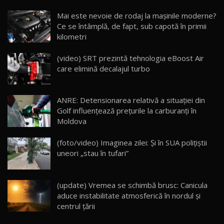
Noua Mazda CX-5 / Test Drive AutoBlog.MD
Mai este nevoie de rodaj la mașinile moderne?
14:37
15
Ce se întâmplă, de fapt, sub capotă în primii
kilometri
Cum merge? Škoda Octavia 4×4 DSG facelift //
AutoBlogMD
(video) SRT prezintă tehnologia eBoost Air
16
13:10
care elimină decalajul turbo
Lotus Eletre R / Test Drive AutoBlog.MD
20:06
17
ANRE: Detensionarea relativă a situației din
Golf influențează prețurile la carburanți în
Moldova
Va fi modelul nr.1 BYD în Moldova? BYD Seal U
DM-i / Test Drive AutoBlog.MD
18
(foto/video) Imaginea zilei: Și în SUA polițiștii
30:08
uneori „stau în tufari”
Noul Geely EX5 EM-i care a cucerit Moldova
înainte să ajungă în showroom / Test Drive
19
23:36
AutoBlog.MD
(update) Vremea se schimbă brusc: Canicula
aduce instabilitate atmosferică în nordul și
Noul ZEEKR 7X / Test Drive AutoBlog.MD
centrul țării
29:08
20