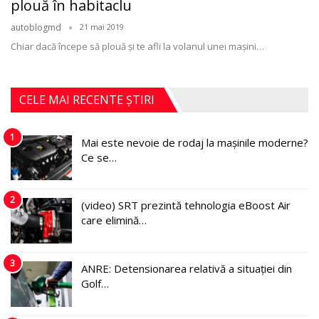
plouă în habitaclu
autoblogmd
21 mai 2019
Chiar dacă începe să plouă și te afli la volanul unei mașini…
CELE MAI RECENTE ȘTIRI
1
Mai este nevoie de rodaj la mașinile moderne?
Ce se…
2
(video) SRT prezintă tehnologia eBoost Air
care elimină…
3
ANRE: Detensionarea relativă a situației din
Golf…