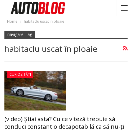
Home
habitaclu uscat în ploaie
navigare Tag
habitaclu uscat în ploaie
CURIOZITĂȚI
(video) Ştiai asta? Cu ce viteză trebuie să
conduci constant o decapotabilă ca să nu-ți