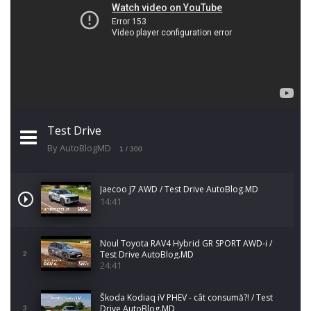
Test Drive
By AutoBlogMD
1
/ 300
Jaecoo J7 AWD / Test Drive AutoBlog.MD
14:41
Noul Toyota RAV4 Hybrid GR SPORT AWD-i /
Test Drive AutoBlog.MD
2
24:41
Škoda Kodiaq iV PHEV - cât consumă?! / Test
Drive AutoBlog.MD
3