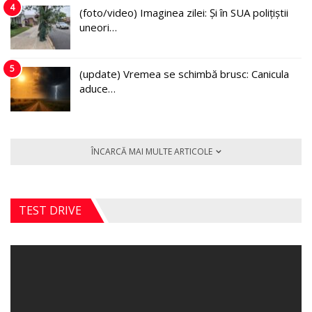
4
(foto/video) Imaginea zilei: Și în SUA polițiștii
uneori…
5
(update) Vremea se schimbă brusc: Canicula
aduce…
ÎNCARCĂ MAI MULTE ARTICOLE
TEST DRIVE