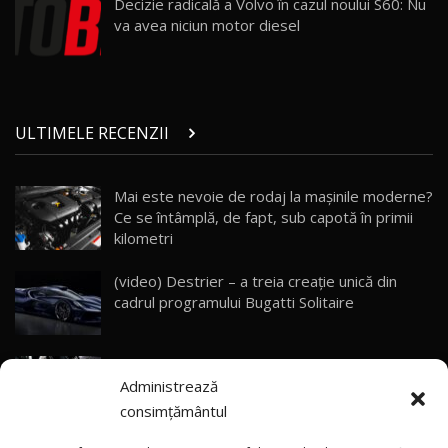
Decizie radicală a Volvo în cazul noului S60: Nu
10:57
va avea niciun motor diesel
Test Drive: Noile modele FENDT! Cum e să
conduci un tractor?!
27
22:49
ULTIMELE RECENZII
Noul Geely Monjaro 2025! Mai ieftin și mai
dotat / Test Drive AutoBlog.MD
28
23:05
Mai este nevoie de rodaj la mașinile moderne?
Ce se întâmplă, de fapt, sub capotă în primii
ZEEKR 9X - PRIMUL TEST DRIVE ÎN ROMÂNĂ!
CUM SE CONDUCE?
29
kilometri
33:40
(video) Destrier – a treia creație unică din
Primele impresii despre BYD Seal U DM-i,
cadrul programului Bugatti Solitaire
Sealion 7 și Seal 5 DM-i / Test Drive
30
10:58
AutoBlog.MD
(video) SRT prezintă tehnologia eBoost Air
Noua Toyota Corolla Cross facelift / Test Drive
Administrează
care elimină decalajul turbo
AutoBlog.MD
31
13:56
consimțământul