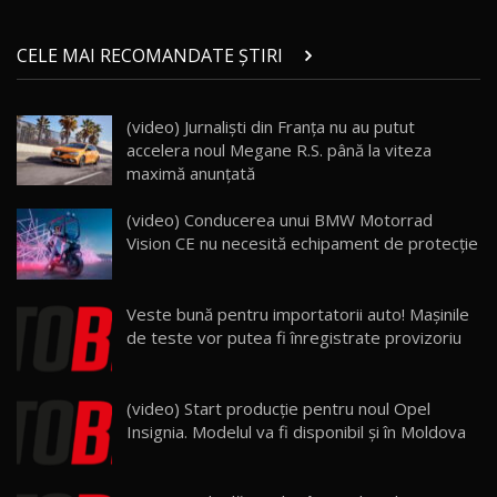
Micul BYD Dolphin Surf / Test Drive
CELE MAI RECOMANDATE ȘTIRI
AutoBlog.MD
21
16:59
(video) Jurnalişti din Franţa nu au putut
Noua Mazda 6e / Test Drive AutoBlog.MD
accelera noul Megane R.S. până la viteza
26:59
22
maximă anunţată
Lynk & Co 01 / Test Drive AutoBlog.MD
(video) Conducerea unui BMW Motorrad
25:19
23
Vision CE nu necesită echipament de protecție
ZEEKR 009: Cel mai Performant și Confortabil
Veste bună pentru importatorii auto! Maşinile
Van Electric Testat în Moldova / AutoBlog.MD
24
de teste vor putea fi înregistrate provizoriu
26:38
Land Rover Defender OCTA Edition One: Cel
(video) Start producţie pentru noul Opel
mai Exclusiv și Puternic Defender Testat în
25
32:21
Moldova
Insignia. Modelul va fi disponibil şi în Moldova
Porsche 911 Spirit 70 / Test Drive
AutoBlog.MD
26