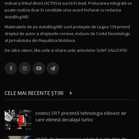
indicat și linkul direct (ACTIV) la sursă în lead. Prelucarea integrală se
poate realiza doar în condițiile unui acord încheiat cu redacţia
Noul Volvo ES90 / Test Drive AutoBlog.MD
AutoBlog.MD.
27:58
11
Materialele de pe AutoBlog.MD sunt protejate de Legea 139 privind
dreptul de autor și drepturile conexe, inclusiv de Codul Deontologic
Noul MG HS / Test Drive AutoBlog.MD
al Jurnalistului din Republica Moldova.
16:48
12
De către cititori, like-urile şi share-urile articolelor SUNT SALUTATE!
ROX 01: Test drive cu noul SUV chinezesc care
combină aventura cu luxul / AutoBlog.MD
13
36:08
ZEEKR 9X în Moldova: Am condus gigantul
chinez care face lumea să se întoarcă după el
14
CELE MAI RECENTE ȘTIRI
17:27
/ AutoBlog.MD
Noua Mazda CX-5 / Test Drive AutoBlog.MD
(video) SRT prezintă tehnologia eBoost Air
14:37
15
care elimină decalajul turbo
Cum merge? Škoda Octavia 4×4 DSG facelift //
AutoBlogMD
16