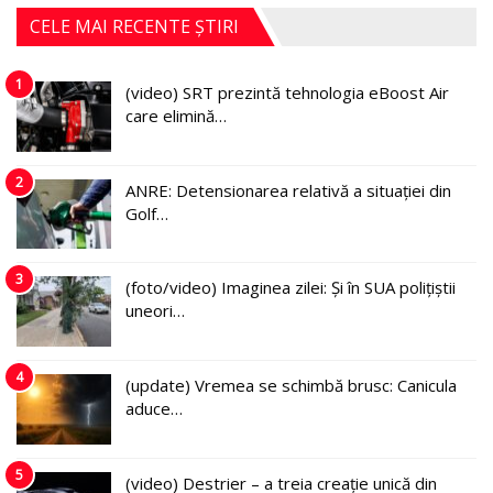
CELE MAI RECENTE ȘTIRI
1
(video) SRT prezintă tehnologia eBoost Air
care elimină…
2
ANRE: Detensionarea relativă a situației din
Golf…
3
(foto/video) Imaginea zilei: Și în SUA polițiștii
uneori…
4
(update) Vremea se schimbă brusc: Canicula
aduce…
5
(video) Destrier – a treia creație unică din