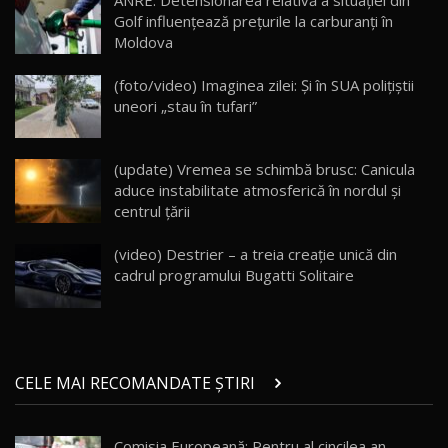
ANRE: Detensionarea relativă a situației din
13:10
Golf influențează prețurile la carburanți în
Moldova
Lotus Eletre R / Test Drive AutoBlog.MD
20:06
17
(foto/video) Imaginea zilei: Și în SUA polițiștii
uneori „stau în tufari”
Va fi modelul nr.1 BYD în Moldova? BYD Seal U
DM-i / Test Drive AutoBlog.MD
18
(update) Vremea se schimbă brusc: Canicula
30:08
aduce instabilitate atmosferică în nordul și
centrul țării
Noul Geely EX5 EM-i care a cucerit Moldova
înainte să ajungă în showroom / Test Drive
19
23:36
AutoBlog.MD
(video) Destrier – a treia creație unică din
cadrul programului Bugatti Solitaire
Noul ZEEKR 7X / Test Drive AutoBlog.MD
29:08
20
Micul BYD Dolphin Surf / Test Drive
CELE MAI RECOMANDATE ȘTIRI
AutoBlog.MD
21
16:59
Comisia Europeană: Pentru al cincilea an