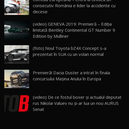
Noua Mazda 6e / Test Drive AutoBlog.MD
consecutiv România e lider la accidente cu
26:59
22
decese
Lynk & Co 01 / Test Drive AutoBlog.MD
(video) GENEVA 2019: Premieră – Ediţia
25:19
23
limitată Bentley Continental GT Number 9
Edition by Mulliner
ZEEKR 009: Cel mai Performant și Confortabil
(foto) Noul Toyota bZ4X Concept s-a
Van Electric Testat în Moldova / AutoBlog.MD
24
prezentat în SUA cu un volan normal
26:38
Land Rover Defender OCTA Edition One: Cel
Premieră! Dacia Duster a intrat în finala
mai Exclusiv și Puternic Defender Testat în
25
32:21
Moldova
concursului Mașina Anului în Europa
Porsche 911 Spirit 70 / Test Drive
AutoBlog.MD
26
(video) De ce fostul boxer şi actualul deputat
10:57
rus Nikolai Valuev nu şi-ar lua un nou AURUS
Senat
Test Drive: Noile modele FENDT! Cum e să
conduci un tractor?!
27
22:49