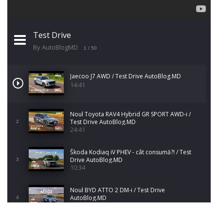
Test Drive
By AutoBlogMD
1
/ 50
Jaecoo J7 AWD / Test Drive AutoBlog.MD
14:41
Noul Toyota RAV4 Hybrid GR SPORT AWD-i /
Test Drive AutoBlog.MD
2
24:41
Škoda Kodiaq iV PHEV - cât consumă?! / Test
Drive AutoBlog.MD
3
10:34
Noul BYD ATTO 2 DM-i / Test Drive
AutoBlog.MD
4
17:35