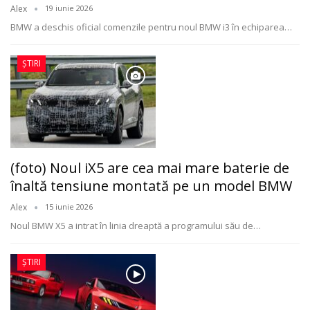
Alex
19 iunie 2026
BMW a deschis oficial comenzile pentru noul BMW i3 în echiparea
…
ȘTIRI
(foto) Noul iX5 are cea mai mare baterie de
înaltă tensiune montată pe un model BMW
Alex
15 iunie 2026
Noul BMW X5 a intrat în linia dreaptă a programului său de
…
ȘTIRI