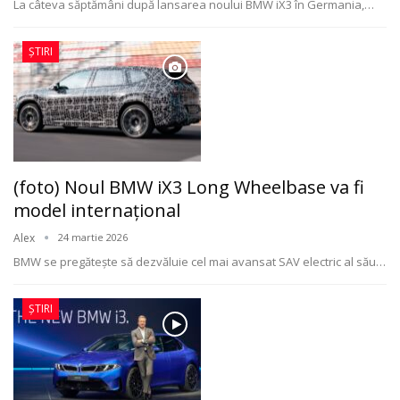
La câteva săptămâni după lansarea noului BMW iX3 în Germania,
…
ȘTIRI
(foto) Noul BMW iX3 Long Wheelbase va fi
model internațional
Alex
24 martie 2026
BMW se pregătește să dezvăluie cel mai avansat SAV electric al său
…
ȘTIRI