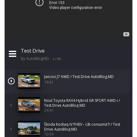
Test Drive
By AutoBlogMD
1
/ 50
Jaecoo J7 AWD / Test Drive AutoBlog.MD
14:41
Noul Toyota RAV4 Hybrid GR SPORT AWD-i /
Test Drive AutoBlog.MD
2
24:41
Škoda Kodiaq iV PHEV - cât consumă?! / Test
Drive AutoBlog.MD
3
10:34