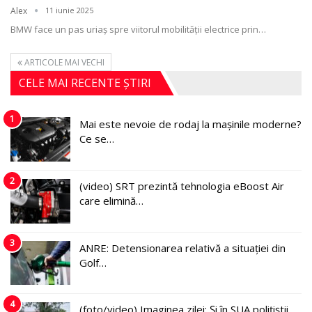
Alex
11 iunie 2025
BMW face un pas uriaș spre viitorul mobilității electrice prin
…
ARTICOLE MAI VECHI
CELE MAI RECENTE ȘTIRI
1
Mai este nevoie de rodaj la mașinile moderne?
Ce se…
2
(video) SRT prezintă tehnologia eBoost Air
care elimină…
3
ANRE: Detensionarea relativă a situației din
Golf…
4
(foto/video) Imaginea zilei: Și în SUA polițiștii