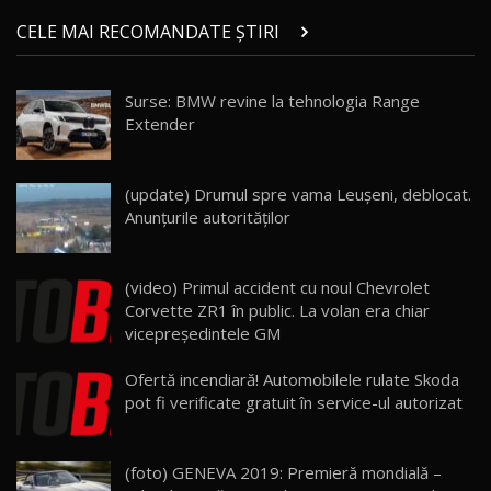
Micul BYD Dolphin Surf / Test Drive
CELE MAI RECOMANDATE ȘTIRI
AutoBlog.MD
21
16:59
Surse: BMW revine la tehnologia Range
Noua Mazda 6e / Test Drive AutoBlog.MD
Extender
26:59
22
Lynk & Co 01 / Test Drive AutoBlog.MD
(update) Drumul spre vama Leușeni, deblocat.
25:19
23
Anunțurile autorităților
ZEEKR 009: Cel mai Performant și Confortabil
(video) Primul accident cu noul Chevrolet
Van Electric Testat în Moldova / AutoBlog.MD
24
Corvette ZR1 în public. La volan era chiar
26:38
vicepreşedintele GM
Land Rover Defender OCTA Edition One: Cel
Ofertă incendiară! Automobilele rulate Skoda
mai Exclusiv și Puternic Defender Testat în
25
32:21
Moldova
pot fi verificate gratuit în service-ul autorizat
Porsche 911 Spirit 70 / Test Drive
AutoBlog.MD
26
(foto) GENEVA 2019: Premieră mondială –
10:57