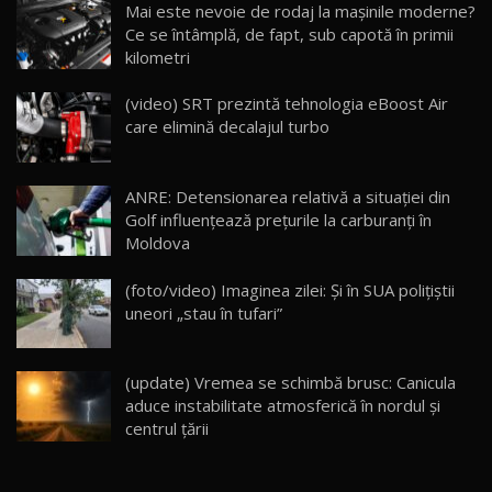
Mai este nevoie de rodaj la mașinile moderne?
14:37
15
Ce se întâmplă, de fapt, sub capotă în primii
kilometri
Cum merge? Škoda Octavia 4×4 DSG facelift //
AutoBlogMD
(video) SRT prezintă tehnologia eBoost Air
16
13:10
care elimină decalajul turbo
Lotus Eletre R / Test Drive AutoBlog.MD
20:06
17
ANRE: Detensionarea relativă a situației din
Golf influențează prețurile la carburanți în
Moldova
Va fi modelul nr.1 BYD în Moldova? BYD Seal U
DM-i / Test Drive AutoBlog.MD
18
(foto/video) Imaginea zilei: Și în SUA polițiștii
30:08
uneori „stau în tufari”
Noul Geely EX5 EM-i care a cucerit Moldova
înainte să ajungă în showroom / Test Drive
19
23:36
AutoBlog.MD
(update) Vremea se schimbă brusc: Canicula
aduce instabilitate atmosferică în nordul și
Noul ZEEKR 7X / Test Drive AutoBlog.MD
centrul țării
29:08
20