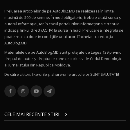
Preluarea articolelor de pe AutoBlog.MD se realizează în limita
Mercedes-AMG E 53 HYBRID 4MATIC+ / Test
maximă de 500 de semne. În mod obligatoriu, trebuie citată sursa și
Drive AutoBlog.MD
10
autorul informației, iar în cazul portalurilor informaționale trebuie
16:27
indicat și linkul direct (ACTIV) la sursă în lead. Prelucarea integrală se
poate realiza doar în condițiile unui acord încheiat cu redacţia
Noul Volvo ES90 / Test Drive AutoBlog.MD
AutoBlog.MD.
27:58
11
Materialele de pe AutoBlog.MD sunt protejate de Legea 139 privind
dreptul de autor și drepturile conexe, inclusiv de Codul Deontologic
Noul MG HS / Test Drive AutoBlog.MD
al Jurnalistului din Republica Moldova.
16:48
12
De către cititori, like-urile şi share-urile articolelor SUNT SALUTATE!
ROX 01: Test drive cu noul SUV chinezesc care
combină aventura cu luxul / AutoBlog.MD
13
36:08
ZEEKR 9X în Moldova: Am condus gigantul
chinez care face lumea să se întoarcă după el
14
CELE MAI RECENTE ȘTIRI
17:27
/ AutoBlog.MD
Noua Mazda CX-5 / Test Drive AutoBlog.MD