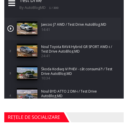
Test Drive
By AutoBlogMD
1
/ 300
Jaecoo J7 AWD / Test Drive AutoBlog.MD
14:41
Noul Toyota RAV4 Hybrid GR SPORT AWD-i /
Test Drive AutoBlog.MD
2
24:41
Škoda Kodiaq iV PHEV - cât consumă?! / Test
Drive AutoBlog.MD
3
10:34
Noul BYD ATTO 2 DM-i / Test Drive
AutoBlog.MD
4
17:35
Noul Mercedes-Benz S-Class facelift (S 580
REȚELE DE SOCIALIZARE
4MATIC V223) / Test Drive AutoBlog.MD
5
27:33