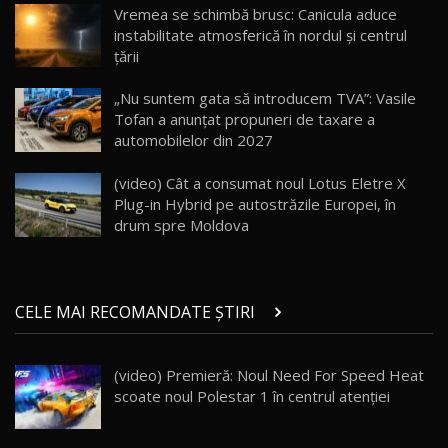
20:06
17
Vremea se schimbă brusc: Canicula aduce
instabilitate atmosferică în nordul și centrul
țării
Va fi modelul nr.1 BYD în Moldova? BYD Seal U
DM-i / Test Drive AutoBlog.MD
18
„Nu suntem gata să introducem TVA”: Vasile
30:08
Tofan a anunțat propuneri de taxare a
automobilelor din 2027
Noul Geely EX5 EM-i care a cucerit Moldova
înainte să ajungă în showroom / Test Drive
19
23:36
AutoBlog.MD
(video) Cât a consumat noul Lotus Eletre X
Plug-in Hybrid pe autostrăzile Europei, în
Noul ZEEKR 7X / Test Drive AutoBlog.MD
drum spre Moldova
29:08
20
Micul BYD Dolphin Surf / Test Drive
CELE MAI RECOMANDATE ȘTIRI
AutoBlog.MD
21
16:59
(video) Premieră: Noul Need For Speed Heat
Noua Mazda 6e / Test Drive AutoBlog.MD
scoate noul Polestar 1 în centrul atenţiei
26:59
22