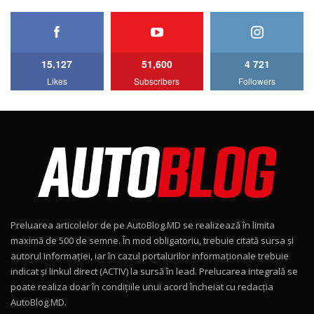
HAVAL H5 / Test Drive AutoBlog.MD
11:58
6
15,127
51,600
4 721
Lotus Emira Turbo SE / Test Drive
Likes
Subscribers
Followers
AutoBlog.MD
7
24:06
Noul Škoda Kodiaq RS / Test Drive
AutoBlog.MD în premieră națională
8
15:08
Noul Geely EX2 / Test Drive AutoBlog.MD
15:22
9
Preluarea articolelor de pe AutoBlog.MD se realizează în limita
Mercedes-AMG E 53 HYBRID 4MATIC+ / Test
maximă de 500 de semne. În mod obligatoriu, trebuie citată sursa și
Drive AutoBlog.MD
10
autorul informației, iar în cazul portalurilor informaționale trebuie
16:27
indicat și linkul direct (ACTIV) la sursă în lead. Prelucarea integrală se
poate realiza doar în condițiile unui acord încheiat cu redacţia
Noul Volvo ES90 / Test Drive AutoBlog.MD
AutoBlog.MD.
27:58
11