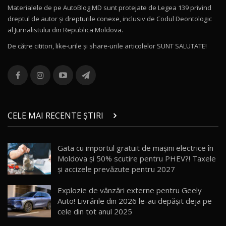
Materialele de pe AutoBlog.MD sunt protejate de Legea 139 privind
dreptul de autor și drepturile conexe, inclusiv de Codul Deontologic
Noul MG HS / Test Drive AutoBlog.MD
al Jurnalistului din Republica Moldova.
16:48
12
De către cititori, like-urile şi share-urile articolelor SUNT SALUTATE!
ROX 01: Test drive cu noul SUV chinezesc care
combină aventura cu luxul / AutoBlog.MD
13
36:08
ZEEKR 9X în Moldova: Am condus gigantul
chinez care face lumea să se întoarcă după el
14
CELE MAI RECENTE ȘTIRI
17:27
/ AutoBlog.MD
Noua Mazda CX-5 / Test Drive AutoBlog.MD
Gata cu importul gratuit de mașini electrice în
14:37
15
Moldova și 50% scutire pentru PHEV?! Taxele
și accizele prevăzute pentru 2027
Cum merge? Škoda Octavia 4×4 DSG facelift //
AutoBlogMD
Explozie de vânzări externe pentru Geely
16
13:10
Auto! Livrările din 2026 le-au depășit deja pe
cele din tot anul 2025
Lotus Eletre R / Test Drive AutoBlog.MD