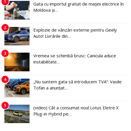
1
Gata cu importul gratuit de mașini electrice în
Moldova și…
2
Explozie de vânzări externe pentru Geely
Auto! Livrările din…
3
Vremea se schimbă brusc: Canicula aduce
instabilitate…
4
„Nu suntem gata să introducem TVA”: Vasile
Tofan a anunțat…
5
(video) Cât a consumat noul Lotus Eletre X
Plug-in Hybrid pe…