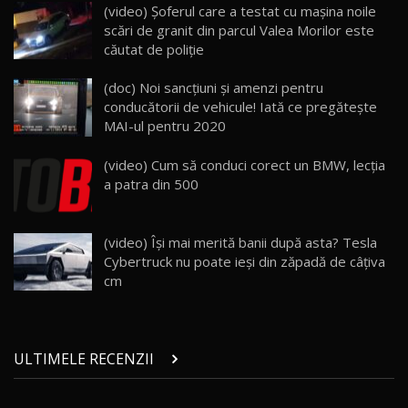
Lynk & Co 01 / Test Drive AutoBlog.MD
(video) Şoferul care a testat cu maşina noile
25:19
23
scări de granit din parcul Valea Morilor este
căutat de poliţie
ZEEKR 009: Cel mai Performant și Confortabil
(doc) Noi sancţiuni şi amenzi pentru
Van Electric Testat în Moldova / AutoBlog.MD
24
conducătorii de vehicule! Iată ce pregăteşte
26:38
MAI-ul pentru 2020
Land Rover Defender OCTA Edition One: Cel
(video) Cum să conduci corect un BMW, lecţia
mai Exclusiv și Puternic Defender Testat în
25
32:21
Moldova
a patra din 500
Porsche 911 Spirit 70 / Test Drive
AutoBlog.MD
26
(video) Își mai merită banii după asta? Tesla
10:57
Cybertruck nu poate ieși din zăpadă de câțiva
cm
Test Drive: Noile modele FENDT! Cum e să
conduci un tractor?!
27
22:49
ULTIMELE RECENZII
Noul Geely Monjaro 2025! Mai ieftin și mai
dotat / Test Drive AutoBlog.MD
28
23:05