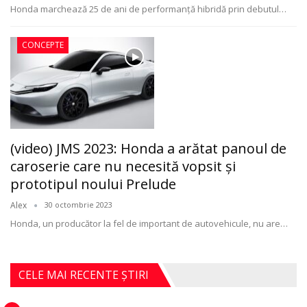
Honda marchează 25 de ani de performanță hibridă prin debutul
…
CONCEPTE
(video) JMS 2023: Honda a arătat panoul de
caroserie care nu necesită vopsit şi
prototipul noului Prelude
Alex
30 octombrie 2023
Honda, un producător la fel de important de autovehicule, nu are
…
CELE MAI RECENTE ȘTIRI