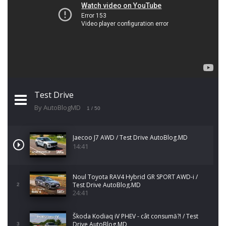
Test Drive
By AutoBlogMD
1
/ 50
Jaecoo J7 AWD / Test Drive AutoBlog.MD
14:41
Noul Toyota RAV4 Hybrid GR SPORT AWD-i /
Test Drive AutoBlog.MD
2
24:41
Škoda Kodiaq iV PHEV - cât consumă?! / Test
Drive AutoBlog.MD
3