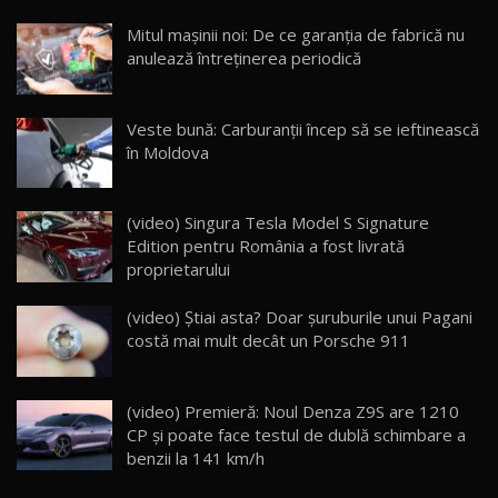
Noua Mazda CX-5 / Test Drive AutoBlog.MD
Mitul mașinii noi: De ce garanția de fabrică nu
14:37
15
anulează întreținerea periodică
Cum merge? Škoda Octavia 4×4 DSG facelift //
AutoBlogMD
Veste bună: Carburanții încep să se ieftinească
16
13:10
în Moldova
Lotus Eletre R / Test Drive AutoBlog.MD
20:06
17
(video) Singura Tesla Model S Signature
Edition pentru România a fost livrată
proprietarului
Va fi modelul nr.1 BYD în Moldova? BYD Seal U
DM-i / Test Drive AutoBlog.MD
18
(video) Știai asta? Doar șuruburile unui Pagani
30:08
costă mai mult decât un Porsche 911
Noul Geely EX5 EM-i care a cucerit Moldova
înainte să ajungă în showroom / Test Drive
19
23:36
AutoBlog.MD
(video) Premieră: Noul Denza Z9S are 1210
CP și poate face testul de dublă schimbare a
Noul ZEEKR 7X / Test Drive AutoBlog.MD
benzii la 141 km/h
29:08
20