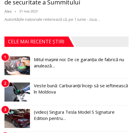
de securitate a Summitului
Alex
31 mai 2023
Autoritățile naționale reiterează că, pe 1 iunie - ziua
…
CELE MAI RECENTE ȘTIRI
1
Mitul mașinii noi: De ce garanția de fabrică nu
anulează…
2
Veste bună: Carburanții încep să se ieftinească
în Moldova
3
(video) Singura Tesla Model S Signature
Edition pentru…