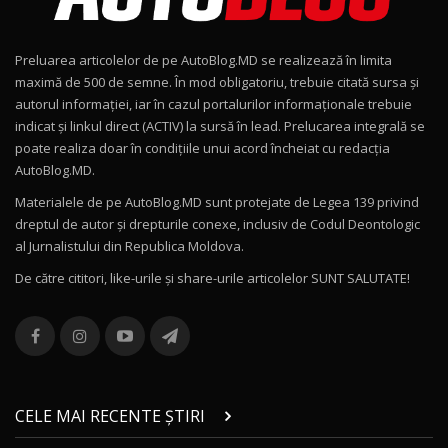
Noul Geely EX2 / Test Drive AutoBlog.MD
15:22
9
Preluarea articolelor de pe AutoBlog.MD se realizează în limita
Mercedes-AMG E 53 HYBRID 4MATIC+ / Test
maximă de 500 de semne. În mod obligatoriu, trebuie citată sursa și
Drive AutoBlog.MD
10
autorul informației, iar în cazul portalurilor informaționale trebuie
16:27
indicat și linkul direct (ACTIV) la sursă în lead. Prelucarea integrală se
poate realiza doar în condițiile unui acord încheiat cu redacţia
Noul Volvo ES90 / Test Drive AutoBlog.MD
AutoBlog.MD.
27:58
11
Materialele de pe AutoBlog.MD sunt protejate de Legea 139 privind
dreptul de autor și drepturile conexe, inclusiv de Codul Deontologic
Noul MG HS / Test Drive AutoBlog.MD
al Jurnalistului din Republica Moldova.
16:48
12
De către cititori, like-urile şi share-urile articolelor SUNT SALUTATE!
ROX 01: Test drive cu noul SUV chinezesc care
combină aventura cu luxul / AutoBlog.MD
13
36:08
ZEEKR 9X în Moldova: Am condus gigantul
chinez care face lumea să se întoarcă după el
14
CELE MAI RECENTE ȘTIRI
17:27
/ AutoBlog.MD