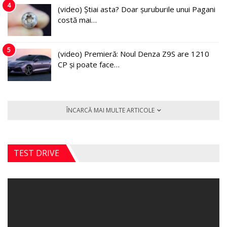
4
(video) Știai asta? Doar șuruburile unui Pagani
costă mai…
5
(video) Premieră: Noul Denza Z9S are 1210
CP și poate face…
ÎNCARCĂ MAI MULTE ARTICOLE
TEST DRIVE