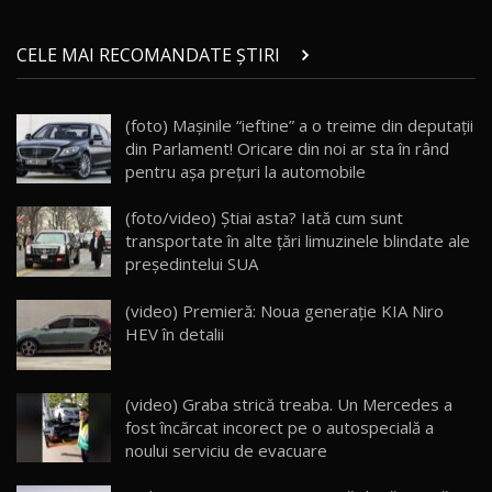
Micul BYD Dolphin Surf / Test Drive
CELE MAI RECOMANDATE ȘTIRI
AutoBlog.MD
21
16:59
(foto) Maşinile “ieftine” a o treime din deputaţii
Noua Mazda 6e / Test Drive AutoBlog.MD
din Parlament! Oricare din noi ar sta în rând
26:59
22
pentru așa prețuri la automobile
Lynk & Co 01 / Test Drive AutoBlog.MD
(foto/video) Ştiai asta? Iată cum sunt
25:19
23
transportate în alte ţări limuzinele blindate ale
preşedintelui SUA
ZEEKR 009: Cel mai Performant și Confortabil
(video) Premieră: Noua generaţie KIA Niro
Van Electric Testat în Moldova / AutoBlog.MD
24
HEV în detalii
26:38
Land Rover Defender OCTA Edition One: Cel
(video) Graba strică treaba. Un Mercedes a
mai Exclusiv și Puternic Defender Testat în
25
32:21
Moldova
fost încărcat incorect pe o autospecială a
noului serviciu de evacuare
Porsche 911 Spirit 70 / Test Drive
AutoBlog.MD
26