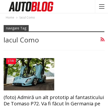
Home
lacul Como
navigare Tag
lacul Como
ȘTIRI
(foto) Admiră un alt prototip al fantasticului
De Tomaso P72. Va fi făcut în Germania pe