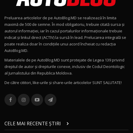
Noul Geely EX2 / Test Drive AutoBlog.MD
15:22
9
Preluarea articolelor de pe AutoBlog.MD se realizează în limita
Mercedes-AMG E 53 HYBRID 4MATIC+ / Test
maximă de 500 de semne. În mod obligatoriu, trebuie citată sursa și
Drive AutoBlog.MD
10
autorul informației, iar în cazul portalurilor informaționale trebuie
16:27
indicat și linkul direct (ACTIV) la sursă în lead. Prelucarea integrală se
poate realiza doar în condițiile unui acord încheiat cu redacţia
Noul Volvo ES90 / Test Drive AutoBlog.MD
AutoBlog.MD.
27:58
11
Materialele de pe AutoBlog.MD sunt protejate de Legea 139 privind
dreptul de autor și drepturile conexe, inclusiv de Codul Deontologic
Noul MG HS / Test Drive AutoBlog.MD
al Jurnalistului din Republica Moldova.
16:48
12
De către cititori, like-urile şi share-urile articolelor SUNT SALUTATE!
ROX 01: Test drive cu noul SUV chinezesc care
combină aventura cu luxul / AutoBlog.MD
13
36:08
ZEEKR 9X în Moldova: Am condus gigantul
chinez care face lumea să se întoarcă după el
14
CELE MAI RECENTE ȘTIRI
17:27
/ AutoBlog.MD