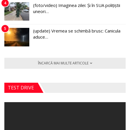
4
(foto/video) Imaginea zilei: Și în SUA polițiștii
uneori…
5
(update) Vremea se schimbă brusc: Canicula
aduce…
ÎNCARCĂ MAI MULTE ARTICOLE
TEST DRIVE