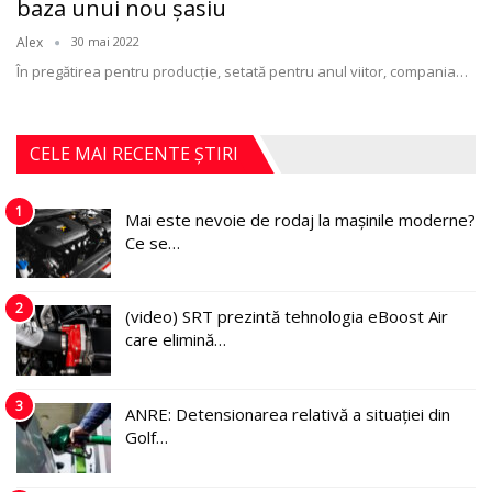
baza unui nou şasiu
Alex
30 mai 2022
În pregătirea pentru producţie, setată pentru anul viitor, compania
…
CELE MAI RECENTE ȘTIRI
1
Mai este nevoie de rodaj la mașinile moderne?
Ce se…
2
(video) SRT prezintă tehnologia eBoost Air
care elimină…
3
ANRE: Detensionarea relativă a situației din
Golf…