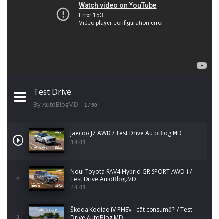
Test Drive
By AutoBlogMD
1
/ 50
Jaecoo J7 AWD / Test Drive AutoBlog.MD
14:41
Noul Toyota RAV4 Hybrid GR SPORT AWD-i /
Test Drive AutoBlog.MD
2
24:41
Škoda Kodiaq iV PHEV - cât consumă?! / Test
Drive AutoBlog.MD
3