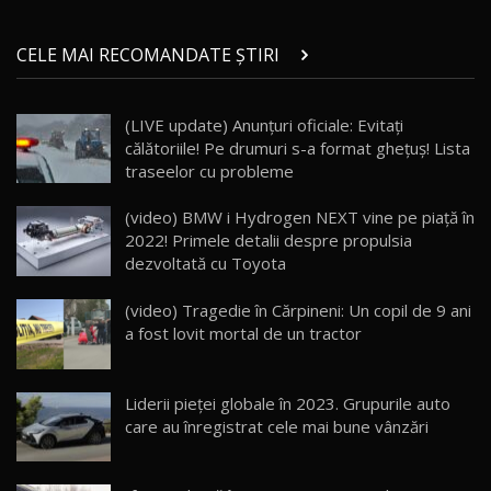
Micul BYD Dolphin Surf / Test Drive
CELE MAI RECOMANDATE ȘTIRI
AutoBlog.MD
21
16:59
(LIVE update) Anunțuri oficiale: Evitați
Noua Mazda 6e / Test Drive AutoBlog.MD
călătoriile! Pe drumuri s-a format ghețuș! Lista
26:59
22
traseelor cu probleme
Lynk & Co 01 / Test Drive AutoBlog.MD
(video) BMW i Hydrogen NEXT vine pe piaţă în
25:19
23
2022! Primele detalii despre propulsia
dezvoltată cu Toyota
ZEEKR 009: Cel mai Performant și Confortabil
(video) Tragedie în Cărpineni: Un copil de 9 ani
Van Electric Testat în Moldova / AutoBlog.MD
24
a fost lovit mortal de un tractor
26:38
Land Rover Defender OCTA Edition One: Cel
Liderii pieței globale în 2023. Grupurile auto
mai Exclusiv și Puternic Defender Testat în
25
32:21
Moldova
care au înregistrat cele mai bune vânzări
Porsche 911 Spirit 70 / Test Drive
AutoBlog.MD
26