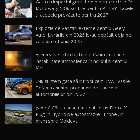
Gata cu importul gratuit de mașini electrice în
14:37
15
Moldova și 50% scutire pentru PHEV?! Taxele
și accizele prevăzute pentru 2027
Cum merge? Škoda Octavia 4×4 DSG facelift //
AutoBlogMD
Explozie de vânzări externe pentru Geely
16
13:10
Auto! Livrările din 2026 le-au depășit deja pe
cele din tot anul 2025
Lotus Eletre R / Test Drive AutoBlog.MD
20:06
17
Vremea se schimbă brusc: Canicula aduce
instabilitate atmosferică în nordul și centrul
țării
Va fi modelul nr.1 BYD în Moldova? BYD Seal U
DM-i / Test Drive AutoBlog.MD
18
„Nu suntem gata să introducem TVA”: Vasile
30:08
Tofan a anunțat propuneri de taxare a
automobilelor din 2027
Noul Geely EX5 EM-i care a cucerit Moldova
înainte să ajungă în showroom / Test Drive
19
23:36
AutoBlog.MD
(video) Cât a consumat noul Lotus Eletre X
Plug-in Hybrid pe autostrăzile Europei, în
Noul ZEEKR 7X / Test Drive AutoBlog.MD
drum spre Moldova
29:08
20