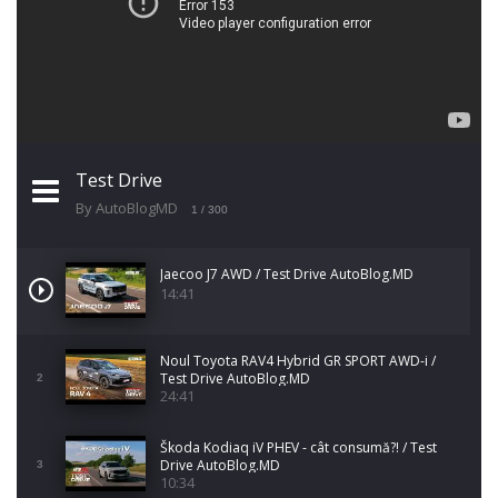
Test Drive
By AutoBlogMD
1
/ 300
Jaecoo J7 AWD / Test Drive AutoBlog.MD
14:41
Noul Toyota RAV4 Hybrid GR SPORT AWD-i /
Test Drive AutoBlog.MD
2
24:41
Škoda Kodiaq iV PHEV - cât consumă?! / Test
Drive AutoBlog.MD
3
10:34