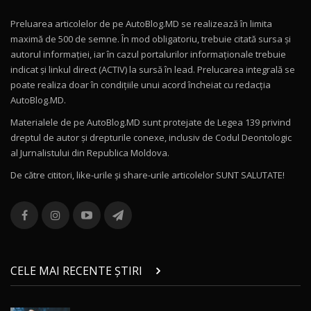
Preluarea articolelor de pe AutoBlog.MD se realizează în limita
Mercedes-AMG E 53 HYBRID 4MATIC+ / Test
maximă de 500 de semne. În mod obligatoriu, trebuie citată sursa și
Drive AutoBlog.MD
10
autorul informației, iar în cazul portalurilor informaționale trebuie
16:27
indicat și linkul direct (ACTIV) la sursă în lead. Prelucarea integrală se
poate realiza doar în condițiile unui acord încheiat cu redacţia
Noul Volvo ES90 / Test Drive AutoBlog.MD
AutoBlog.MD.
27:58
11
Materialele de pe AutoBlog.MD sunt protejate de Legea 139 privind
dreptul de autor și drepturile conexe, inclusiv de Codul Deontologic
Noul MG HS / Test Drive AutoBlog.MD
al Jurnalistului din Republica Moldova.
16:48
12
De către cititori, like-urile şi share-urile articolelor SUNT SALUTATE!
ROX 01: Test drive cu noul SUV chinezesc care
combină aventura cu luxul / AutoBlog.MD
13
36:08
ZEEKR 9X în Moldova: Am condus gigantul
chinez care face lumea să se întoarcă după el
14
CELE MAI RECENTE ȘTIRI
17:27
/ AutoBlog.MD
Noua Mazda CX-5 / Test Drive AutoBlog.MD