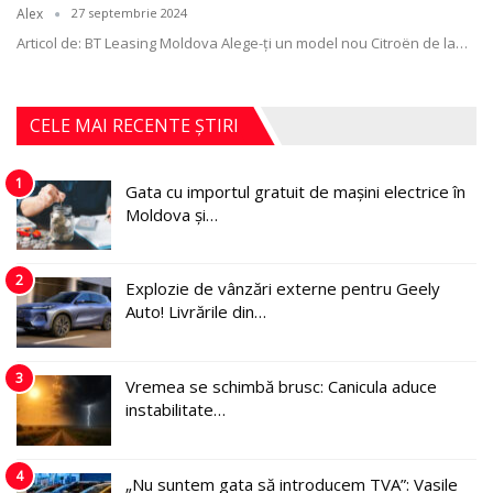
Alex
27 septembrie 2024
Articol de: BT Leasing Moldova
Alege-ți un model nou Citroën de la
…
CELE MAI RECENTE ȘTIRI
1
Gata cu importul gratuit de mașini electrice în
Moldova și…
2
Explozie de vânzări externe pentru Geely
Auto! Livrările din…
3
Vremea se schimbă brusc: Canicula aduce
instabilitate…
4
„Nu suntem gata să introducem TVA”: Vasile