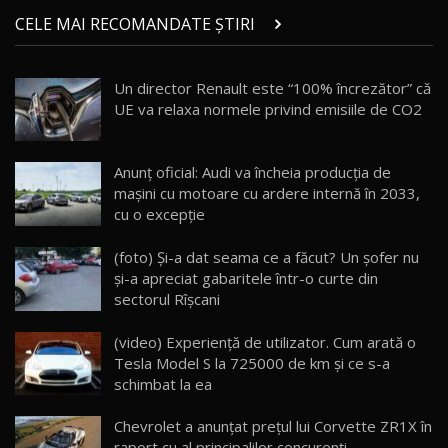
Micul BYD Dolphin Surf / Test Drive
CELE MAI RECOMANDATE ȘTIRI
AutoBlog.MD
21
16:59
Un director Renault este “100% încrezător” că
Noua Mazda 6e / Test Drive AutoBlog.MD
UE va relaxa normele privind emisiile de CO2
26:59
22
Lynk & Co 01 / Test Drive AutoBlog.MD
Anunţ oficial: Audi va încheia producția de
25:19
23
mașini cu motoare cu ardere internă în 2033,
cu o excepție
ZEEKR 009: Cel mai Performant și Confortabil
(foto) Şi-a dat seama ce a făcut? Un şofer nu
Van Electric Testat în Moldova / AutoBlog.MD
24
şi-a apreciat gabaritele într-o curte din
26:38
sectorul Rîşcani
Land Rover Defender OCTA Edition One: Cel
(video) Experienţă de utilizator. Cum arată o
mai Exclusiv și Puternic Defender Testat în
25
32:21
Moldova
Tesla Model S la 725000 de km şi ce s-a
schimbat la ea
Porsche 911 Spirit 70 / Test Drive
AutoBlog.MD
26
Chevrolet a anunțat prețul lui Corvette ZR1X în
10:57
raport cu al principalilor concurenți