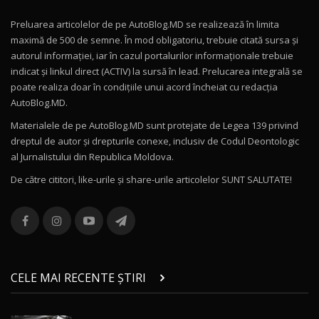
Preluarea articolelor de pe AutoBlog.MD se realizează în limita
Mercedes-AMG E 53 HYBRID 4MATIC+ / Test
maximă de 500 de semne. În mod obligatoriu, trebuie citată sursa și
Drive AutoBlog.MD
10
autorul informației, iar în cazul portalurilor informaționale trebuie
16:27
indicat și linkul direct (ACTIV) la sursă în lead. Prelucarea integrală se
poate realiza doar în condițiile unui acord încheiat cu redacţia
Noul Volvo ES90 / Test Drive AutoBlog.MD
AutoBlog.MD.
27:58
11
Materialele de pe AutoBlog.MD sunt protejate de Legea 139 privind
dreptul de autor și drepturile conexe, inclusiv de Codul Deontologic
Noul MG HS / Test Drive AutoBlog.MD
al Jurnalistului din Republica Moldova.
16:48
12
De către cititori, like-urile şi share-urile articolelor SUNT SALUTATE!
ROX 01: Test drive cu noul SUV chinezesc care
combină aventura cu luxul / AutoBlog.MD
13
36:08
ZEEKR 9X în Moldova: Am condus gigantul
chinez care face lumea să se întoarcă după el
14
CELE MAI RECENTE ȘTIRI
17:27
/ AutoBlog.MD
Noua Mazda CX-5 / Test Drive AutoBlog.MD