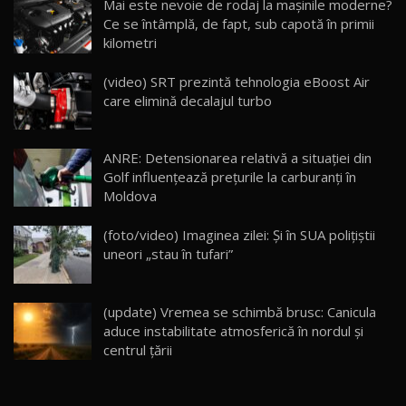
Mai este nevoie de rodaj la mașinile moderne?
14:37
15
Ce se întâmplă, de fapt, sub capotă în primii
kilometri
Cum merge? Škoda Octavia 4×4 DSG facelift //
AutoBlogMD
(video) SRT prezintă tehnologia eBoost Air
16
13:10
care elimină decalajul turbo
Lotus Eletre R / Test Drive AutoBlog.MD
20:06
17
ANRE: Detensionarea relativă a situației din
Golf influențează prețurile la carburanți în
Moldova
Va fi modelul nr.1 BYD în Moldova? BYD Seal U
DM-i / Test Drive AutoBlog.MD
18
(foto/video) Imaginea zilei: Și în SUA polițiștii
30:08
uneori „stau în tufari”
Noul Geely EX5 EM-i care a cucerit Moldova
înainte să ajungă în showroom / Test Drive
19
23:36
AutoBlog.MD
(update) Vremea se schimbă brusc: Canicula
aduce instabilitate atmosferică în nordul și
Noul ZEEKR 7X / Test Drive AutoBlog.MD
centrul țării
29:08
20