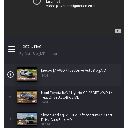
Test Drive
By AutoBlogMD
1
/ 300
Jaecoo J7 AWD / Test Drive AutoBlog.MD
14:41
Noul Toyota RAV4 Hybrid GR SPORT AWD-i /
Test Drive AutoBlog.MD
2
24:41
Škoda Kodiaq iV PHEV - cât consumă?! / Test
Drive AutoBlog.MD
3
10:34