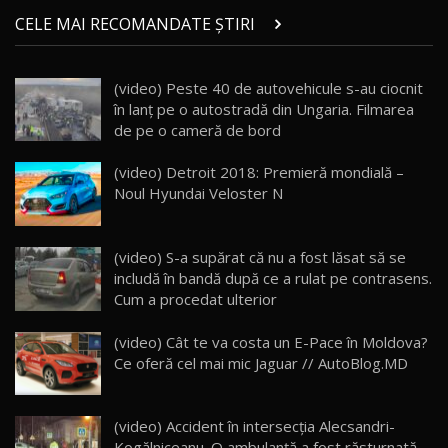
Micul BYD Dolphin Surf / Test Drive
CELE MAI RECOMANDATE ȘTIRI
AutoBlog.MD
21
16:59
(video) Peste 40 de autovehicule s-au ciocnit
Noua Mazda 6e / Test Drive AutoBlog.MD
în lanț pe o autostradă din Ungaria. Filmarea
26:59
22
de pe o cameră de bord
Lynk & Co 01 / Test Drive AutoBlog.MD
(video) Detroit 2018: Premieră mondială –
25:19
23
Noul Hyundai Veloster N
ZEEKR 009: Cel mai Performant și Confortabil
(video) S-a supărat că nu a fost lăsat să se
Van Electric Testat în Moldova / AutoBlog.MD
24
includă în bandă după ce a rulat pe contrasens.
26:38
Cum a procedat ulterior
Land Rover Defender OCTA Edition One: Cel
(video) Cât te va costa un E-Pace în Moldova?
mai Exclusiv și Puternic Defender Testat în
25
32:21
Moldova
Ce oferă cel mai mic Jaguar // AutoBlog.MD
Porsche 911 Spirit 70 / Test Drive
AutoBlog.MD
26
(video) Accident în intersecția Alecsandri-
10:57
Kogălniceanu. O ambulanță a fost răsturnată