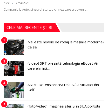
Alex
9 mai 2025
Compania Li Auto, singurul startup chinez care a devenit
…
CELE MAI RECENTE ȘTIRI
1
Mai este nevoie de rodaj la mașinile moderne?
Ce se…
2
(video) SRT prezintă tehnologia eBoost Air
care elimină…
3
ANRE: Detensionarea relativă a situației din
Golf…
4
(foto/video) Imaginea zilei: Și în SUA polițiștii