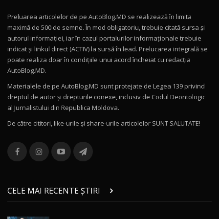
Preluarea articolelor de pe AutoBlog.MD se realizează în limita
Mercedes-AMG E 53 HYBRID 4MATIC+ / Test
maximă de 500 de semne. În mod obligatoriu, trebuie citată sursa și
Drive AutoBlog.MD
10
autorul informației, iar în cazul portalurilor informaționale trebuie
16:27
indicat și linkul direct (ACTIV) la sursă în lead. Prelucarea integrală se
poate realiza doar în condițiile unui acord încheiat cu redacţia
Noul Volvo ES90 / Test Drive AutoBlog.MD
AutoBlog.MD.
27:58
11
Materialele de pe AutoBlog.MD sunt protejate de Legea 139 privind
dreptul de autor și drepturile conexe, inclusiv de Codul Deontologic
Noul MG HS / Test Drive AutoBlog.MD
al Jurnalistului din Republica Moldova.
16:48
12
De către cititori, like-urile şi share-urile articolelor SUNT SALUTATE!
ROX 01: Test drive cu noul SUV chinezesc care
combină aventura cu luxul / AutoBlog.MD
13
36:08
ZEEKR 9X în Moldova: Am condus gigantul
chinez care face lumea să se întoarcă după el
14
CELE MAI RECENTE ȘTIRI
17:27
/ AutoBlog.MD
Noua Mazda CX-5 / Test Drive AutoBlog.MD