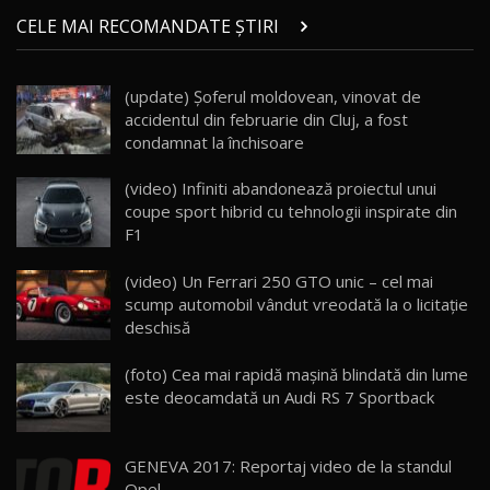
Micul BYD Dolphin Surf / Test Drive
CELE MAI RECOMANDATE ȘTIRI
AutoBlog.MD
21
16:59
(update) Șoferul moldovean, vinovat de
Noua Mazda 6e / Test Drive AutoBlog.MD
accidentul din februarie din Cluj, a fost
26:59
22
condamnat la închisoare
Lynk & Co 01 / Test Drive AutoBlog.MD
(video) Infiniti abandonează proiectul unui
25:19
23
coupe sport hibrid cu tehnologii inspirate din
F1
ZEEKR 009: Cel mai Performant și Confortabil
(video) Un Ferrari 250 GTO unic – cel mai
Van Electric Testat în Moldova / AutoBlog.MD
24
scump automobil vândut vreodată la o licitație
26:38
deschisă
Land Rover Defender OCTA Edition One: Cel
(foto) Cea mai rapidă maşină blindată din lume
mai Exclusiv și Puternic Defender Testat în
25
32:21
Moldova
este deocamdată un Audi RS 7 Sportback
Porsche 911 Spirit 70 / Test Drive
AutoBlog.MD
26
GENEVA 2017: Reportaj video de la standul
10:57
Opel