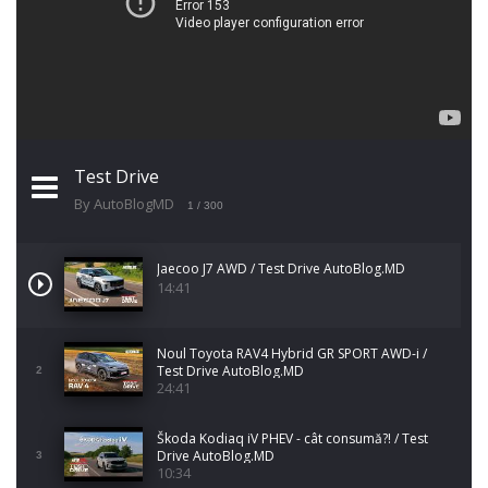
Test Drive
By AutoBlogMD
1
/ 300
Jaecoo J7 AWD / Test Drive AutoBlog.MD
14:41
Noul Toyota RAV4 Hybrid GR SPORT AWD-i /
Test Drive AutoBlog.MD
2
24:41
Škoda Kodiaq iV PHEV - cât consumă?! / Test
Drive AutoBlog.MD
3
10:34