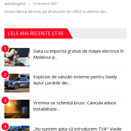
autoblogmd
15 ianuarie 2021
Acum câteva decenii, pe drumurile din URSS şi ulterior din
…
CELE MAI RECENTE ȘTIRI
1
Gata cu importul gratuit de mașini electrice în
Moldova și…
2
Explozie de vânzări externe pentru Geely
Auto! Livrările din…
3
Vremea se schimbă brusc: Canicula aduce
instabilitate…
4
„Nu suntem gata să introducem TVA”: Vasile