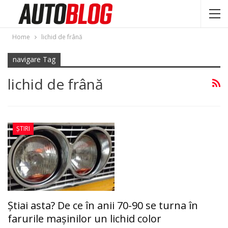
Home
lichid de frână
navigare Tag
lichid de frână
ȘTIRI
Ştiai asta? De ce în anii 70-90 se turna în
farurile maşinilor un lichid color