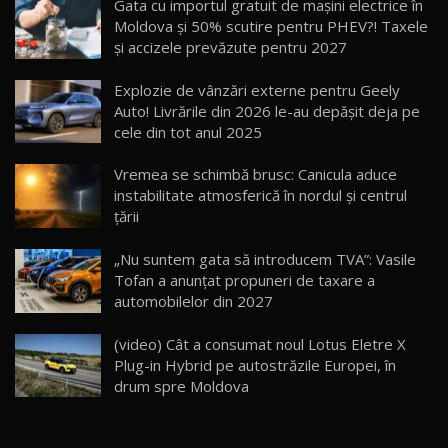
Gata cu importul gratuit de mașini electrice în
14:37
15
Moldova și 50% scutire pentru PHEV?! Taxele
și accizele prevăzute pentru 2027
Cum merge? Škoda Octavia 4×4 DSG facelift //
AutoBlogMD
Explozie de vânzări externe pentru Geely
16
13:10
Auto! Livrările din 2026 le-au depășit deja pe
cele din tot anul 2025
Lotus Eletre R / Test Drive AutoBlog.MD
20:06
17
Vremea se schimbă brusc: Canicula aduce
instabilitate atmosferică în nordul și centrul
țării
Va fi modelul nr.1 BYD în Moldova? BYD Seal U
DM-i / Test Drive AutoBlog.MD
18
„Nu suntem gata să introducem TVA”: Vasile
30:08
Tofan a anunțat propuneri de taxare a
automobilelor din 2027
Noul Geely EX5 EM-i care a cucerit Moldova
înainte să ajungă în showroom / Test Drive
19
23:36
AutoBlog.MD
(video) Cât a consumat noul Lotus Eletre X
Plug-in Hybrid pe autostrăzile Europei, în
Noul ZEEKR 7X / Test Drive AutoBlog.MD
drum spre Moldova
29:08
20