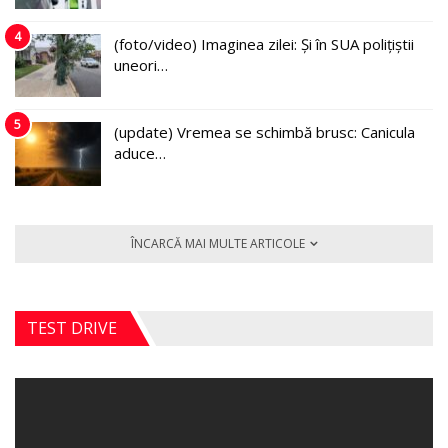
4
(foto/video) Imaginea zilei: Și în SUA polițiștii
uneori…
5
(update) Vremea se schimbă brusc: Canicula
aduce…
ÎNCARCĂ MAI MULTE ARTICOLE
TEST DRIVE