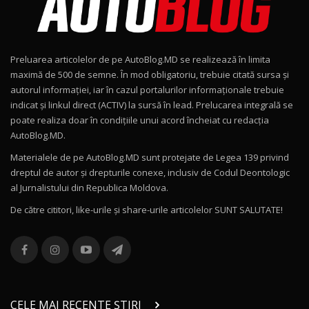
Noul Geely EX2 / Test Drive AutoBlog.MD
15:22
9
Preluarea articolelor de pe AutoBlog.MD se realizează în limita
Mercedes-AMG E 53 HYBRID 4MATIC+ / Test
maximă de 500 de semne. În mod obligatoriu, trebuie citată sursa și
Drive AutoBlog.MD
10
autorul informației, iar în cazul portalurilor informaționale trebuie
16:27
indicat și linkul direct (ACTIV) la sursă în lead. Prelucarea integrală se
poate realiza doar în condițiile unui acord încheiat cu redacţia
Noul Volvo ES90 / Test Drive AutoBlog.MD
AutoBlog.MD.
27:58
11
Materialele de pe AutoBlog.MD sunt protejate de Legea 139 privind
dreptul de autor și drepturile conexe, inclusiv de Codul Deontologic
Noul MG HS / Test Drive AutoBlog.MD
al Jurnalistului din Republica Moldova.
16:48
12
De către cititori, like-urile şi share-urile articolelor SUNT SALUTATE!
ROX 01: Test drive cu noul SUV chinezesc care
combină aventura cu luxul / AutoBlog.MD
13
36:08
ZEEKR 9X în Moldova: Am condus gigantul
chinez care face lumea să se întoarcă după el
14
CELE MAI RECENTE ȘTIRI
17:27