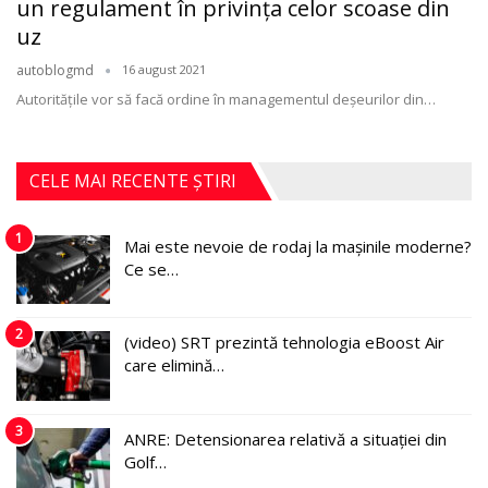
un regulament în privinţa celor scoase din
uz
autoblogmd
16 august 2021
Autorităţile vor să facă ordine în managementul deşeurilor din
…
CELE MAI RECENTE ȘTIRI
1
Mai este nevoie de rodaj la mașinile moderne?
Ce se…
2
(video) SRT prezintă tehnologia eBoost Air
care elimină…
3
ANRE: Detensionarea relativă a situației din
Golf…