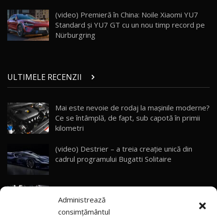
Porsche 911 Spirit 70 / Test Drive
AutoBlog.MD
26
(video) Premieră în China: Noile Xiaomi YU7
10:57
Standard și YU7 GT cu un nou timp record pe
Nürburgring
Test Drive: Noile modele FENDT! Cum e să
conduci un tractor?!
27
22:49
ULTIMELE RECENZII
Noul Geely Monjaro 2025! Mai ieftin și mai
dotat / Test Drive AutoBlog.MD
28
23:05
Mai este nevoie de rodaj la mașinile moderne?
Ce se întâmplă, de fapt, sub capotă în primii
ZEEKR 9X - PRIMUL TEST DRIVE ÎN ROMÂNĂ!
CUM SE CONDUCE?
29
kilometri
33:40
(video) Destrier – a treia creație unică din
Primele impresii despre BYD Seal U DM-i,
cadrul programului Bugatti Solitaire
Sealion 7 și Seal 5 DM-i / Test Drive
30
10:58
AutoBlog.MD
(video) SRT prezintă tehnologia eBoost Air
Noua Toyota Corolla Cross facelift / Test Drive
Administrează
care elimină decalajul turbo
AutoBlog.MD
31
13:56
consimțământul