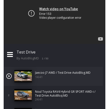
Test Drive
By AutoBlogMD
1
/ 50
Jaecoo J7 AWD / Test Drive AutoBlog.MD
14:41
Noul Toyota RAV4 Hybrid GR SPORT AWD-i /
Test Drive AutoBlog.MD
2
24:41