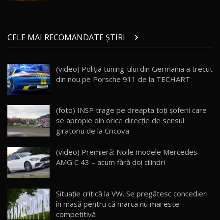
29:08
20
Micul BYD Dolphin Surf / Test Drive
CELE MAI RECOMANDATE ȘTIRI
AutoBlog.MD
21
16:59
(video) Poliţia tuning-ului din Germania a trecut
Noua Mazda 6e / Test Drive AutoBlog.MD
din nou pe Porsche 911 de la TECHART
26:59
22
Lynk & Co 01 / Test Drive AutoBlog.MD
(foto) INSP trage pe dreapta toţi şoferii care
25:19
23
se apropie din orice direcţie de sensul
giratoriu de la Cricova
ZEEKR 009: Cel mai Performant și Confortabil
(video) Premieră: Noile modele Mercedes-
Van Electric Testat în Moldova / AutoBlog.MD
24
AMG C 43 – acum fără doi cilindri
26:38
Land Rover Defender OCTA Edition One: Cel
Situație critică la VW. Se pregătesc concedieri
mai Exclusiv și Puternic Defender Testat în
25
32:21
Moldova
în masă pentru că marca nu mai este
competitivă