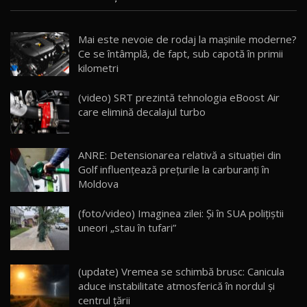
/ AutoBlog.MD
Noua Mazda CX-5 / Test Drive AutoBlog.MD
Mai este nevoie de rodaj la mașinile moderne?
14:37
15
Ce se întâmplă, de fapt, sub capotă în primii
kilometri
Cum merge? Škoda Octavia 4×4 DSG facelift //
AutoBlogMD
(video) SRT prezintă tehnologia eBoost Air
16
13:10
care elimină decalajul turbo
Lotus Eletre R / Test Drive AutoBlog.MD
20:06
17
ANRE: Detensionarea relativă a situației din
Golf influențează prețurile la carburanți în
Moldova
Va fi modelul nr.1 BYD în Moldova? BYD Seal U
DM-i / Test Drive AutoBlog.MD
18
(foto/video) Imaginea zilei: Și în SUA polițiștii
30:08
uneori „stau în tufari”
Noul Geely EX5 EM-i care a cucerit Moldova
înainte să ajungă în showroom / Test Drive
19
23:36
AutoBlog.MD
(update) Vremea se schimbă brusc: Canicula
aduce instabilitate atmosferică în nordul și
Noul ZEEKR 7X / Test Drive AutoBlog.MD
centrul țării