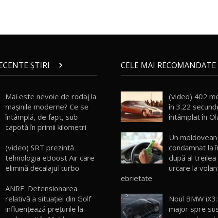
RECENTE ȘTIRI
CELE MAI RECOMANDATE 
Mai este nevoie de rodaj la
(video) 402 me
mașinile moderne? Ce se
în 3.22 secund
întâmplă, de fapt, sub
întâmplat în O
capotă în primii kilometri
Un moldovean 
(video) SRT prezintă
condamnat la î
tehnologia eBoost Air care
după al treilea
elimină decalajul turbo
urcare la volan
ebrietate
ANRE: Detensionarea
relativă a situației din Golf
Noul BMW iX3:
influențează prețurile la
major spre sus