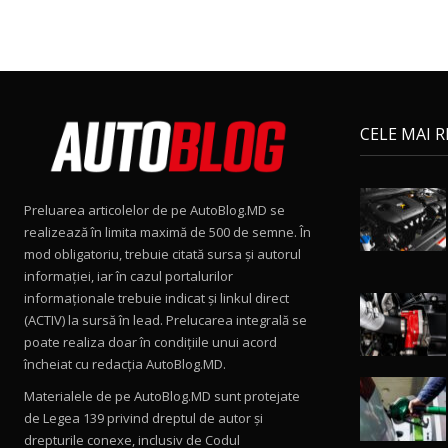
CELE MAI 
Preluarea articolelor de pe AutoBlog.MD se
realizează în limita maximă de 500 de semne. În
mod obligatoriu, trebuie citată sursa și autorul
informației, iar în cazul portalurilor
informaționale trebuie indicat și linkul direct
(ACTIV) la sursă în lead. Prelucarea integrală se
poate realiza doar în condițiile unui acord
încheiat cu redacţia AutoBlog.MD.
Materialele de pe AutoBlog.MD sunt protejate
de Legea 139 privind dreptul de autor și
drepturile conexe, inclusiv de Codul