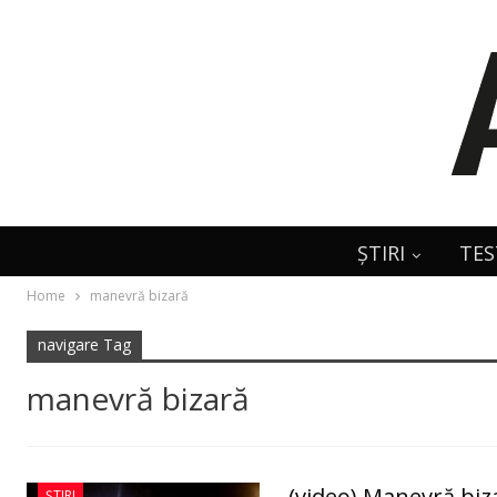
ȘTIRI
TES
Home
manevră bizară
navigare Tag
manevră bizară
(video) Manevră biz
ȘTIRI