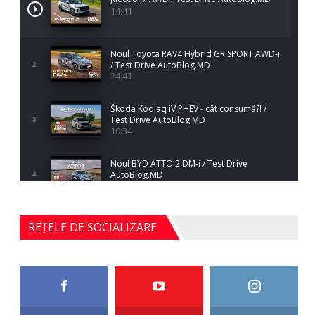
14:41
Noul Toyota RAV4 Hybrid GR SPORT AWD-i
/ Test Drive AutoBlog.MD
2
24:41
Škoda Kodiaq iV PHEV - cât consumă?! /
Test Drive AutoBlog.MD
3
10:34
Noul BYD ATTO 2 DM-i / Test Drive
AutoBlog.MD
4
17:35
Noul Mercedes-Benz S-Class facelift (S 580
REȚELE DE SOCIALIZARE
4MATIC V223) / Test Drive AutoBlog.MD
5
27:33
HAVAL H5 / Test Drive AutoBlog.MD
11:58
6