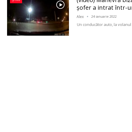
şofer a intrat într-u
Alex
24 ianuarie 2022
Un conducător auto, la volanul 