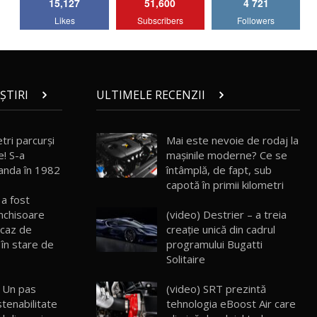
15,127
51,600
4 721
Lotus Emira Turbo SE / Test Drive
Likes
Subscribers
Followers
AutoBlog.MD
7
24:06
Noul Škoda Kodiaq RS / Test Drive
AutoBlog.MD în premieră națională
8
15:08
ȘTIRI
ULTIMELE RECENZII
Noul Geely EX2 / Test Drive AutoBlog.MD
15:22
9
tri parcurși
Mai este nevoie de rodaj la
e! S-a
mașinile moderne? Ce se
landa în 1982
întâmplă, de fapt, sub
Mercedes-AMG E 53 HYBRID 4MATIC+ /
capotă în primii kilometri
Test Drive AutoBlog.MD
10
a fost
16:27
(video) Destrier – a treia
nchisoare
creație unică din cadrul
 caz de
Noul Volvo ES90 / Test Drive AutoBlog.MD
programului Bugatti
 în stare de
27:58
11
Solitaire
(video) SRT prezintă
 Un pas
Noul MG HS / Test Drive AutoBlog.MD
16:48
12
tehnologia eBoost Air care
tenabilitate