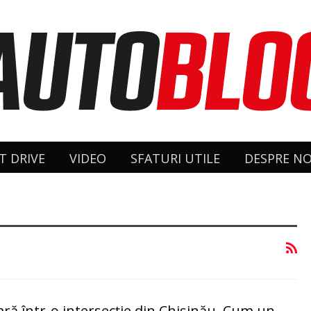
T DRIVE
VIDEO
SFATURI UTILE
DESPRE NO
ară într-o intersecție din Chişinău. Cum un