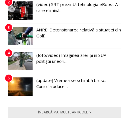
2
(video) SRT prezintă tehnologia eBoost Air
care elimină…
3
ANRE: Detensionarea relativă a situației din
Golf…
4
(foto/video) Imaginea zilei: Și în SUA
polițiștii uneori…
5
(update) Vremea se schimbă brusc:
Canicula aduce…
ÎNCARCĂ MAI MULTE ARTICOLE