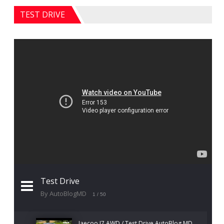
TEST DRIVE
Test Drive
By AutoBlogMD
1
/ 50
Jaecoo J7 AWD / Test Drive AutoBlog.MD