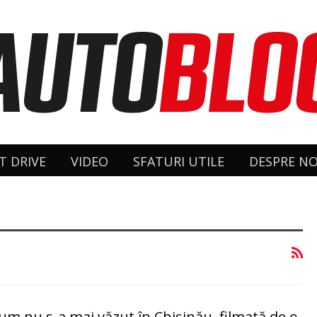
T DRIVE
VIDEO
SFATURI UTILE
DESPRE NO
um nu s-a mai văzut în Chişinău, filmată de o