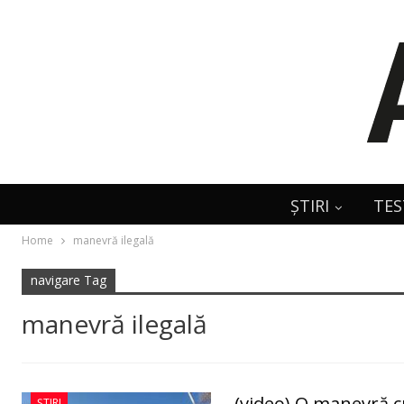
ȘTIRI
TES
Home
manevră ilegală
navigare Tag
manevră ilegală
(video) O manevră c
ȘTIRI