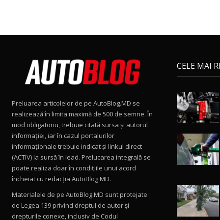
CELE MAI 
Preluarea articolelor de pe AutoBlog.MD se
realizează în limita maximă de 500 de semne. În
mod obligatoriu, trebuie citată sursa și autorul
informației, iar în cazul portalurilor
informaționale trebuie indicat și linkul direct
(ACTIV) la sursă în lead. Prelucarea integrală se
poate realiza doar în condițiile unui acord
încheiat cu redacţia AutoBlog.MD.
Materialele de pe AutoBlog.MD sunt protejate
de Legea 139 privind dreptul de autor și
drepturile conexe, inclusiv de Codul