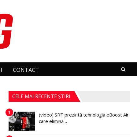
I
CONTACT
CELE MAI RECENTE ȘTIRI
1
(video) SRT prezintă tehnologia eBoost Air
care elimină…