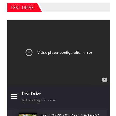
TEST DRIVE
Test Drive
By AutoBlogMD
1
/ 50
Jaecoo J7 AWD / Test Drive AutoBlog.MD