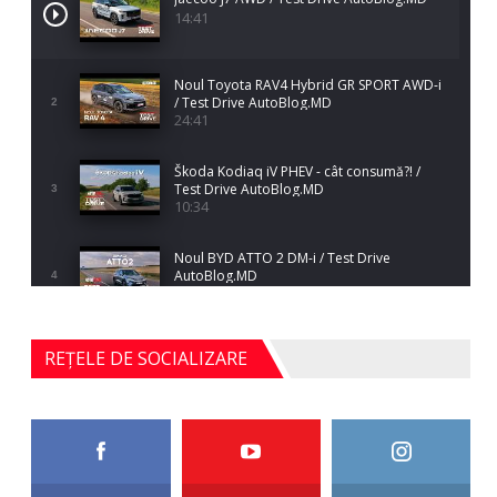
14:41
Noul Toyota RAV4 Hybrid GR SPORT AWD-i
/ Test Drive AutoBlog.MD
2
24:41
Škoda Kodiaq iV PHEV - cât consumă?! /
Test Drive AutoBlog.MD
3
10:34
Noul BYD ATTO 2 DM-i / Test Drive
AutoBlog.MD
4
17:35
Noul Mercedes-Benz S-Class facelift (S 580
REȚELE DE SOCIALIZARE
4MATIC V223) / Test Drive AutoBlog.MD
5
27:33
HAVAL H5 / Test Drive AutoBlog.MD
11:58
6