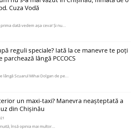
bd. Cuza Vodă
u prima dată vedem aşa ceva! Şi nu
…
pă reguli speciale? Iată la ce manevre te poți
are parchează lângă PCCOCS
de lângă Scuarul Mihai Dolgan de pe
…
terior un maxi-taxi? Manevra neaşteptată a
uz din Chişinău
021
nuită, însă opinia mai multor
…