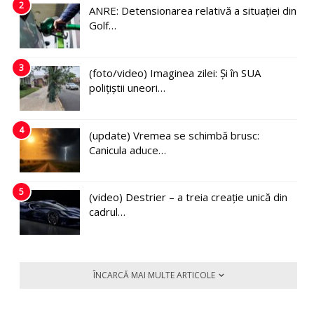
2
ANRE: Detensionarea relativă a situației din
Golf…
3
(foto/video) Imaginea zilei: Și în SUA
polițiștii uneori…
4
(update) Vremea se schimbă brusc:
Canicula aduce…
5
(video) Destrier – a treia creație unică din
cadrul…
ÎNCARCĂ MAI MULTE ARTICOLE