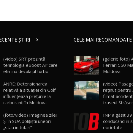
RECENTE ȘTIRI
CELE MAI RECOMANDATE 
(video) SRT prezintă
(galerie foto) 
tehnologia eBoost Air care
Ferrari 550 Ma
elimină decalajul turbo
Moldova
ANRE: Detensionarea
(video) Pasage
relativă a situației din Golf
reținut pentru 
influențează prețurile la
filmat acciden
carburanți în Moldova
traseul Strășen
(foto/video) Imaginea zilei:
INP a găsit 39
Și în SUA polițiștii uneori
conducând în s
„stau în tufari”
ebrietate