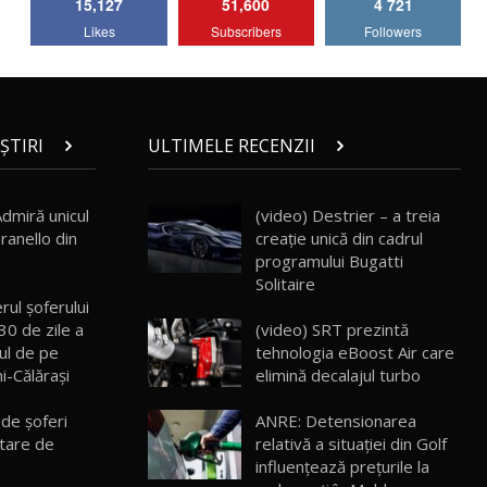
15,127
51,600
4 721
Lotus Emira Turbo SE / Test Drive
Likes
Subscribers
Followers
AutoBlog.MD
7
24:06
Noul Škoda Kodiaq RS / Test Drive
AutoBlog.MD în premieră națională
8
15:08
ȘTIRI
ULTIMELE RECENZII
Noul Geely EX2 / Test Drive AutoBlog.MD
15:22
9
Admiră unicul
(video) Destrier – a treia
ranello din
creație unică din cadrul
programului Bugatti
Mercedes-AMG E 53 HYBRID 4MATIC+ /
Solitaire
Test Drive AutoBlog.MD
10
rul șoferului
16:27
(video) SRT prezintă
30 de zile a
tehnologia eBoost Air care
tul de pe
Noul Volvo ES90 / Test Drive AutoBlog.MD
elimină decalajul turbo
i-Călărași
27:58
11
 de şoferi
ANRE: Detensionarea
tare de
relativă a situației din Golf
Noul MG HS / Test Drive AutoBlog.MD
16:48
12
influențează prețurile la