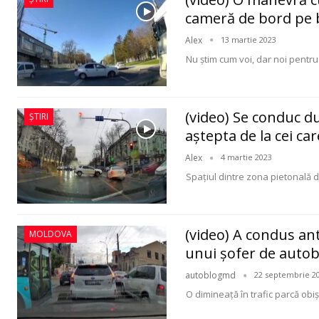
cameră de bord pe 
Alex
13 martie 2023
Nu ştim cum voi, dar noi pentr
(video) Se conduc du
ȘTIRI
aștepta de la cei c
Alex
4 martie 2023
Spaţiul dintre zona pietonală 
(video) A condus an
MOLDOVA
unui şofer de autob
autoblogmd
22 septembrie 2
O dimineaţă în trafic parcă obiș