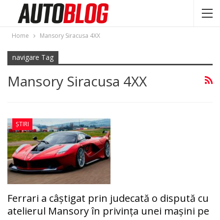
Home
Mansory Siracusa 4XX
navigare Tag
Mansory Siracusa 4XX
ȘTIRI
Ferrari a câştigat prin judecată o dispută cu
atelierul Mansory în privinţa unei maşini pe