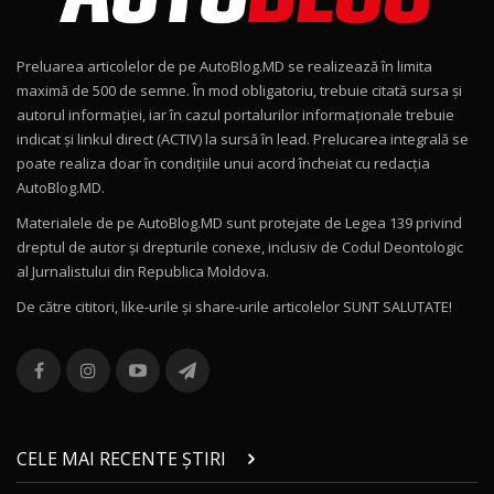
Noul Geely EX2 / Test Drive AutoBlog.MD
15:22
9
Preluarea articolelor de pe AutoBlog.MD se realizează în limita
Mercedes-AMG E 53 HYBRID 4MATIC+ / Test
maximă de 500 de semne. În mod obligatoriu, trebuie citată sursa și
Drive AutoBlog.MD
10
autorul informației, iar în cazul portalurilor informaționale trebuie
16:27
indicat și linkul direct (ACTIV) la sursă în lead. Prelucarea integrală se
poate realiza doar în condițiile unui acord încheiat cu redacţia
Noul Volvo ES90 / Test Drive AutoBlog.MD
AutoBlog.MD.
27:58
11
Materialele de pe AutoBlog.MD sunt protejate de Legea 139 privind
dreptul de autor și drepturile conexe, inclusiv de Codul Deontologic
Noul MG HS / Test Drive AutoBlog.MD
al Jurnalistului din Republica Moldova.
16:48
12
De către cititori, like-urile şi share-urile articolelor SUNT SALUTATE!
ROX 01: Test drive cu noul SUV chinezesc care
combină aventura cu luxul / AutoBlog.MD
13
36:08
ZEEKR 9X în Moldova: Am condus gigantul
chinez care face lumea să se întoarcă după el
14
CELE MAI RECENTE ȘTIRI
17:27
/ AutoBlog.MD