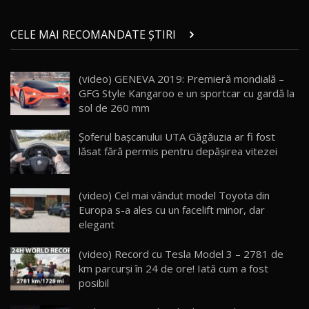
Micul BYD Dolphin Surf / Test Drive
CELE MAI RECOMANDATE ȘTIRI
AutoBlog.MD
21
16:59
(video) GENEVA 2019: Premieră mondială –
Noua Mazda 6e / Test Drive AutoBlog.MD
GFG Style Kangaroo e un sportcar cu gardă la
26:59
22
sol de 260 mm
Lynk & Co 01 / Test Drive AutoBlog.MD
Șoferul bașcanului UTA Găgăuzia ar fi fost
25:19
23
lăsat fără permis pentru depășirea vitezei
ZEEKR 009: Cel mai Performant și Confortabil
(video) Cel mai vândut model Toyota din
Van Electric Testat în Moldova / AutoBlog.MD
24
Europa s-a ales cu un facelift minor, dar
26:38
elegant
Land Rover Defender OCTA Edition One: Cel
(video) Record cu Tesla Model 3 – 2781 de
mai Exclusiv și Puternic Defender Testat în
25
32:21
Moldova
km parcurşi în 24 de ore! Iată cum a fost
posibil
Porsche 911 Spirit 70 / Test Drive
AutoBlog.MD
26