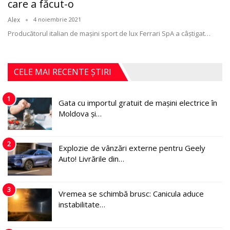
care a făcut-o
Alex
4 noiembrie 2021
Producătorul italian de mașini sport de lux Ferrari SpA a câștigat
…
CELE MAI RECENTE ȘTIRI
1
Gata cu importul gratuit de mașini electrice în
Moldova și…
2
Explozie de vânzări externe pentru Geely
Auto! Livrările din…
3
Vremea se schimbă brusc: Canicula aduce
instabilitate…