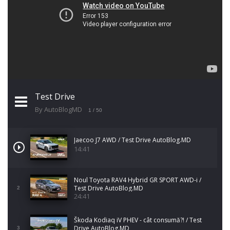
Test Drive
By AutoBlogMD
1
/ 50
Jaecoo J7 AWD / Test Drive AutoBlog.MD
14:41
Noul Toyota RAV4 Hybrid GR SPORT AWD-i /
Test Drive AutoBlog.MD
2
24:41
Škoda Kodiaq iV PHEV - cât consumă?! / Test
Drive AutoBlog.MD
3