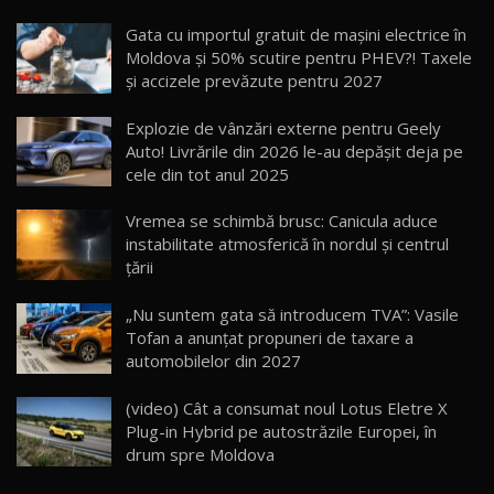
Noua Mazda CX-5 / Test Drive AutoBlog.MD
Gata cu importul gratuit de mașini electrice în
14:37
15
Moldova și 50% scutire pentru PHEV?! Taxele
și accizele prevăzute pentru 2027
Cum merge? Škoda Octavia 4×4 DSG facelift //
AutoBlogMD
Explozie de vânzări externe pentru Geely
16
13:10
Auto! Livrările din 2026 le-au depășit deja pe
cele din tot anul 2025
Lotus Eletre R / Test Drive AutoBlog.MD
20:06
17
Vremea se schimbă brusc: Canicula aduce
instabilitate atmosferică în nordul și centrul
țării
Va fi modelul nr.1 BYD în Moldova? BYD Seal U
DM-i / Test Drive AutoBlog.MD
18
„Nu suntem gata să introducem TVA”: Vasile
30:08
Tofan a anunțat propuneri de taxare a
automobilelor din 2027
Noul Geely EX5 EM-i care a cucerit Moldova
înainte să ajungă în showroom / Test Drive
19
23:36
AutoBlog.MD
(video) Cât a consumat noul Lotus Eletre X
Plug-in Hybrid pe autostrăzile Europei, în
Noul ZEEKR 7X / Test Drive AutoBlog.MD
drum spre Moldova
29:08
20