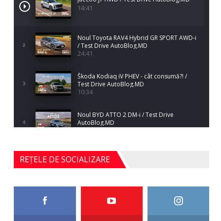
14:41
Noul Toyota RAV4 Hybrid GR SPORT AWD-i
/ Test Drive AutoBlog.MD
2
24:41
Škoda Kodiaq iV PHEV - cât consumă?! /
Test Drive AutoBlog.MD
3
10:34
Noul BYD ATTO 2 DM-i / Test Drive
AutoBlog.MD
4
17:35
Noul Mercedes-Benz S-Class facelift (S 580
REȚELE DE SOCIALIZARE
4MATIC V223) / Test Drive AutoBlog.MD
5
27:33
HAVAL H5 / Test Drive AutoBlog.MD
11:58
6