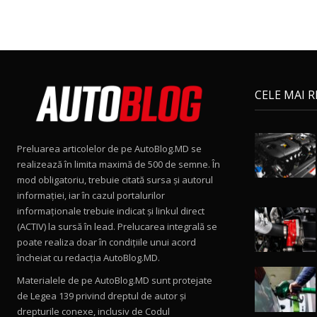
CELE MAI 
Preluarea articolelor de pe AutoBlog.MD se
realizează în limita maximă de 500 de semne. În
mod obligatoriu, trebuie citată sursa și autorul
informației, iar în cazul portalurilor
informaționale trebuie indicat și linkul direct
(ACTIV) la sursă în lead. Prelucarea integrală se
poate realiza doar în condițiile unui acord
încheiat cu redacţia AutoBlog.MD.
Materialele de pe AutoBlog.MD sunt protejate
de Legea 139 privind dreptul de autor și
drepturile conexe, inclusiv de Codul