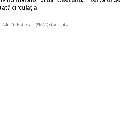
tată circulaţia
ii Adunări Naționale (PMAN) şi pe mai
…