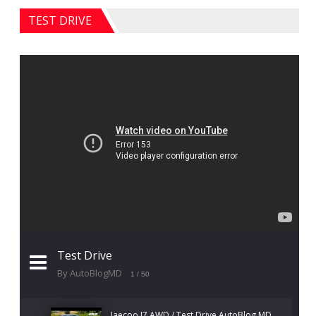
TEST DRIVE
Test Drive
By AutoBlogMD
1
/ 50
Jaecoo J7 AWD / Test Drive AutoBlog.MD