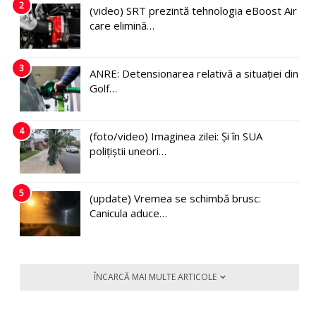
2
(video) SRT prezintă tehnologia eBoost Air
care elimină…
3
ANRE: Detensionarea relativă a situației din
Golf…
4
(foto/video) Imaginea zilei: Și în SUA
polițiștii uneori…
5
(update) Vremea se schimbă brusc:
Canicula aduce…
ÎNCARCĂ MAI MULTE ARTICOLE