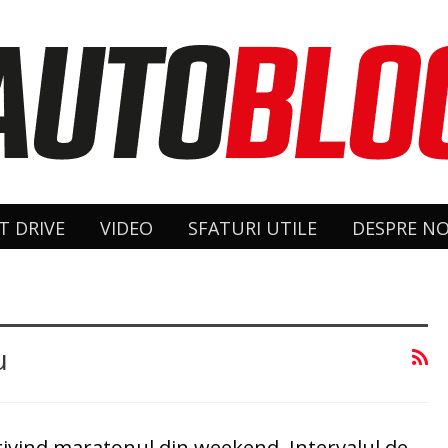
T DRIVE
VIDEO
SFATURI UTILE
DESPRE NO
u
 privind maratonul din weekend. Intervalul de