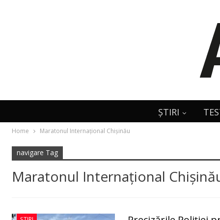
ȘTIRI
TES
Home
Maratonul Internațional Chișinău
navigare Tag
Maratonul Internațional Chișină
Precizările Poliţiei
ȘTIRI