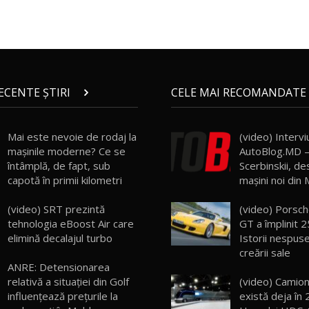
RECENTE ȘTIRI
CELE MAI RECOMANDATE 
Mai este nevoie de rodaj la
(video) Intervi
mașinile moderne? Ce se
AutoBlog.MD –
întâmplă, de fapt, sub
Scerbinskii, de
capotă în primii kilometri
mașini noi din
(video) SRT prezintă
(video) Porsch
tehnologia eBoost Air care
GT a împlinit 2
elimină decalajul turbo
Istorii nespus
creării sale
ANRE: Detensionarea
(video) Camionu
relativă a situației din Golf
există deja în 
influențează prețurile la