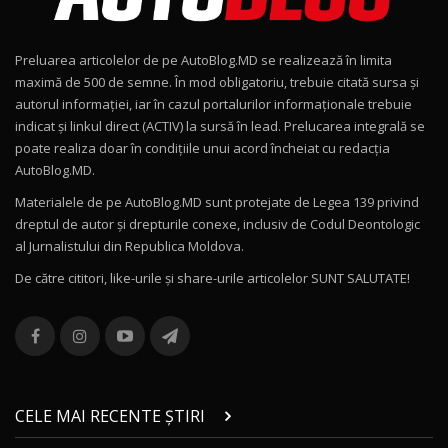
Noul Geely EX2 / Test Drive AutoBlog.MD
15:22
9
Preluarea articolelor de pe AutoBlog.MD se realizează în limita
Mercedes-AMG E 53 HYBRID 4MATIC+ / Test
maximă de 500 de semne. În mod obligatoriu, trebuie citată sursa și
Drive AutoBlog.MD
10
autorul informației, iar în cazul portalurilor informaționale trebuie
16:27
indicat și linkul direct (ACTIV) la sursă în lead. Prelucarea integrală se
poate realiza doar în condițiile unui acord încheiat cu redacţia
Noul Volvo ES90 / Test Drive AutoBlog.MD
AutoBlog.MD.
27:58
11
Materialele de pe AutoBlog.MD sunt protejate de Legea 139 privind
dreptul de autor și drepturile conexe, inclusiv de Codul Deontologic
Noul MG HS / Test Drive AutoBlog.MD
al Jurnalistului din Republica Moldova.
16:48
12
De către cititori, like-urile şi share-urile articolelor SUNT SALUTATE!
ROX 01: Test drive cu noul SUV chinezesc care
combină aventura cu luxul / AutoBlog.MD
13
36:08
ZEEKR 9X în Moldova: Am condus gigantul
chinez care face lumea să se întoarcă după el
14
CELE MAI RECENTE ȘTIRI
17:27
/ AutoBlog.MD