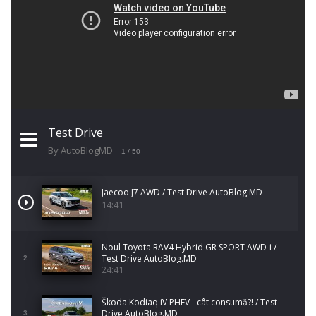
Test Drive
By AutoBlogMD
1
/ 50
Jaecoo J7 AWD / Test Drive AutoBlog.MD
14:41
Noul Toyota RAV4 Hybrid GR SPORT AWD-i /
Test Drive AutoBlog.MD
2
24:41
Škoda Kodiaq iV PHEV - cât consumă?! / Test
Drive AutoBlog.MD
3