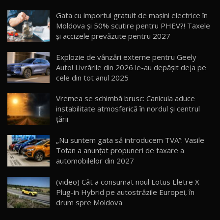
Noua Mazda CX-5 / Test Drive AutoBlog.MD
Gata cu importul gratuit de mașini electrice în
14:37
15
Moldova și 50% scutire pentru PHEV?! Taxele
și accizele prevăzute pentru 2027
Cum merge? Škoda Octavia 4×4 DSG facelift //
AutoBlogMD
Explozie de vânzări externe pentru Geely
16
13:10
Auto! Livrările din 2026 le-au depășit deja pe
cele din tot anul 2025
Lotus Eletre R / Test Drive AutoBlog.MD
20:06
17
Vremea se schimbă brusc: Canicula aduce
instabilitate atmosferică în nordul și centrul
țării
Va fi modelul nr.1 BYD în Moldova? BYD Seal U
DM-i / Test Drive AutoBlog.MD
18
„Nu suntem gata să introducem TVA”: Vasile
30:08
Tofan a anunțat propuneri de taxare a
automobilelor din 2027
Noul Geely EX5 EM-i care a cucerit Moldova
înainte să ajungă în showroom / Test Drive
19
23:36
AutoBlog.MD
(video) Cât a consumat noul Lotus Eletre X
Plug-in Hybrid pe autostrăzile Europei, în
Noul ZEEKR 7X / Test Drive AutoBlog.MD
drum spre Moldova
29:08
20