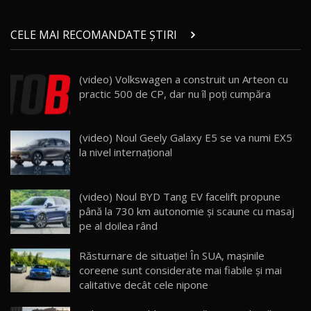
Micul BYD Dolphin Surf / Test Drive
CELE MAI RECOMANDATE ȘTIRI
AutoBlog.MD
21
16:59
(video) Volkswagen a construit un Arteon cu
Noua Mazda 6e / Test Drive AutoBlog.MD
practic 500 de CP, dar nu îl poţi cumpăra
26:59
22
Lynk & Co 01 / Test Drive AutoBlog.MD
(video) Noul Geely Galaxy E5 se va numi EX5
25:19
23
la nivel internațional
ZEEKR 009: Cel mai Performant și Confortabil
(video) Noul BYD Tang EV facelift propune
Van Electric Testat în Moldova / AutoBlog.MD
24
până la 730 km autonomie şi scaune cu masaj
26:38
pe al doilea rând
Land Rover Defender OCTA Edition One: Cel
Răsturnare de situaţie! În SUA, maşinile
mai Exclusiv și Puternic Defender Testat în
25
32:21
Moldova
coreene sunt considerate mai fiabile şi mai
calitative decât cele nipone
Porsche 911 Spirit 70 / Test Drive
AutoBlog.MD
26