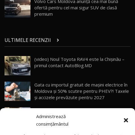
Volvo Cars Moldova anunţă cea mai bună
10:57
ofertă pentru cel mai sigur SUV de clasă
premium
Test Drive: Noile modele FENDT! Cum e să
conduci un tractor?!
27
22:49
ULTIMELE RECENZII
Noul Geely Monjaro 2025! Mai ieftin și mai
dotat / Test Drive AutoBlog.MD
28
23:05
(video) Noul Toyota RAV4 este la Chișinău –
primul contact AutoBlog.MD
ZEEKR 9X - PRIMUL TEST DRIVE ÎN ROMÂNĂ!
CUM SE CONDUCE?
29
33:40
Gata cu importul gratuit de mașini electrice în
Primele impresii despre BYD Seal U DM-i,
Moldova și 50% scutire pentru PHEV?! Taxele
Sealion 7 și Seal 5 DM-i / Test Drive
30
și accizele prevăzute pentru 2027
10:58
AutoBlog.MD
Explozie de vânzări externe pentru Geely
Noua Toyota Corolla Cross facelift / Test Drive
Administrează
Auto! Livrările din 2026 le-au depășit deja pe
AutoBlog.MD
31
13:56
cele din tot anul 2025
consimțământul