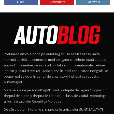
Likes
Subscribers
Followers
AutoBlog.MD
7
24:06
Noul Škoda Kodiaq RS / Test Drive
AutoBlog.MD în premieră națională
8
15:08
Noul Geely EX2 / Test Drive AutoBlog.MD
15:22
9
Preluarea articolelor de pe AutoBlog.MD se realizează în limita
Mercedes-AMG E 53 HYBRID 4MATIC+ / Test
maximă de 500 de semne. În mod obligatoriu, trebuie citată sursa și
Drive AutoBlog.MD
10
autorul informației, iar în cazul portalurilor informaționale trebuie
16:27
indicat și linkul direct (ACTIV) la sursă în lead. Prelucarea integrală se
poate realiza doar în condițiile unui acord încheiat cu redacţia
Noul Volvo ES90 / Test Drive AutoBlog.MD
AutoBlog.MD.
27:58
11
Materialele de pe AutoBlog.MD sunt protejate de Legea 139 privind
dreptul de autor și drepturile conexe, inclusiv de Codul Deontologic
Noul MG HS / Test Drive AutoBlog.MD
al Jurnalistului din Republica Moldova.
16:48
12
De către cititori, like-urile şi share-urile articolelor SUNT SALUTATE!