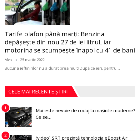
Tarife plafon până marţi: Benzina
depăşeşte din nou 27 de lei litrul, iar
motorina se scumpeşte înapoi cu 41 de bani
Alex
25 martie 2022
Bucuria ieftinirilor nu a durat prea mult! După ce ieri, pentru
…
CELE MAI RECENTE ȘTIRI
1
Mai este nevoie de rodaj la mașinile moderne?
Ce se…
2
(video) SRT prezintă tehnologia eBoost Air