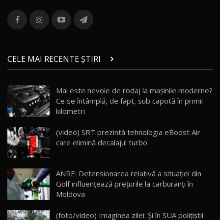
ROX 01: Test drive cu noul SUV chinezesc care
combină aventura cu luxul / AutoBlog.MD
13
36:08
ZEEKR 9X în Moldova: Am condus gigantul
chinez care face lumea să se întoarcă după el
14
CELE MAI RECENTE ȘTIRI
17:27
/ AutoBlog.MD
Noua Mazda CX-5 / Test Drive AutoBlog.MD
Mai este nevoie de rodaj la mașinile moderne?
14:37
15
Ce se întâmplă, de fapt, sub capotă în primii
kilometri
Cum merge? Škoda Octavia 4×4 DSG facelift //
AutoBlogMD
(video) SRT prezintă tehnologia eBoost Air
16
13:10
care elimină decalajul turbo
Lotus Eletre R / Test Drive AutoBlog.MD
20:06
17
ANRE: Detensionarea relativă a situației din
Golf influențează prețurile la carburanți în
Moldova
Va fi modelul nr.1 BYD în Moldova? BYD Seal U
DM-i / Test Drive AutoBlog.MD
18
(foto/video) Imaginea zilei: Și în SUA polițiștii
30:08