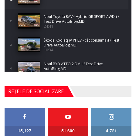
Noul Toyota RAV4 Hybrid GR SPORT AWD-i /
Test Drive AutoBlog.MD
2
24:41
Škoda Kodiaq iV PHEV - cât consumă?! / Test
Drive AutoBlog.MD
3
10:34
Noul BYD ATTO 2 DM-i / Test Drive
AutoBlog.MD
4
17:35
Noul Mercedes-Benz S-Class facelift (S 580
REȚELE DE SOCIALIZARE
4MATIC V223) / Test Drive AutoBlog.MD
5
27:33
HAVAL H5 / Test Drive AutoBlog.MD
11:58
6
15,127
51,600
4 721
Lotus Emira Turbo SE / Test Drive