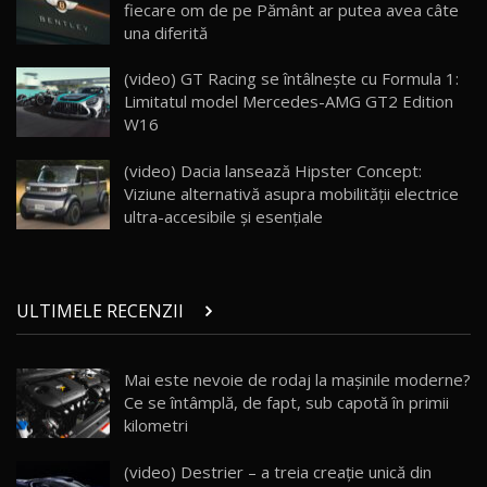
fiecare om de pe Pământ ar putea avea câte
26:38
una diferită
Land Rover Defender OCTA Edition One: Cel
(video) GT Racing se întâlnește cu Formula 1:
mai Exclusiv și Puternic Defender Testat în
25
32:21
Moldova
Limitatul model Mercedes-AMG GT2 Edition
W16
Porsche 911 Spirit 70 / Test Drive
AutoBlog.MD
26
(video) Dacia lansează Hipster Concept:
10:57
Viziune alternativă asupra mobilității electrice
ultra-accesibile și esențiale
Test Drive: Noile modele FENDT! Cum e să
conduci un tractor?!
27
22:49
ULTIMELE RECENZII
Noul Geely Monjaro 2025! Mai ieftin și mai
dotat / Test Drive AutoBlog.MD
28
23:05
Mai este nevoie de rodaj la mașinile moderne?
Ce se întâmplă, de fapt, sub capotă în primii
ZEEKR 9X - PRIMUL TEST DRIVE ÎN ROMÂNĂ!
CUM SE CONDUCE?
29
kilometri
33:40
(video) Destrier – a treia creație unică din
Primele impresii despre BYD Seal U DM-i,