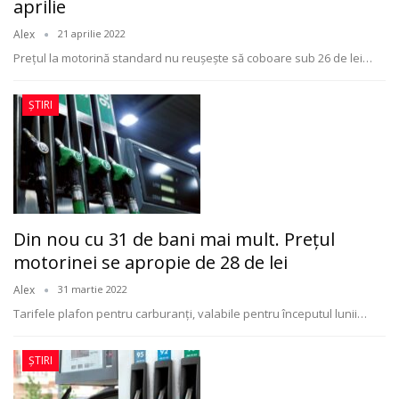
aprilie
Alex
21 aprilie 2022
Preţul la motorină standard nu reuşeşte să coboare sub 26 de lei
…
ȘTIRI
Din nou cu 31 de bani mai mult. Preţul
motorinei se apropie de 28 de lei
Alex
31 martie 2022
Tarifele plafon pentru carburanţi, valabile pentru începutul lunii
…
ȘTIRI