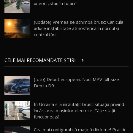
uneori „stau în tufari”
Noul Geely EX5 EM-i care a cucerit Moldova
înainte să ajungă în showroom / Test Drive
19
23:36
AutoBlog.MD
(update) Vremea se schimbă brusc: Canicula
aduce instabilitate atmosferică în nordul și
Noul ZEEKR 7X / Test Drive AutoBlog.MD
centrul țării
29:08
20
Micul BYD Dolphin Surf / Test Drive
CELE MAI RECOMANDATE ȘTIRI
AutoBlog.MD
21
16:59
(foto) Debut european: Noul MPV full-size
Noua Mazda 6e / Test Drive AutoBlog.MD
Denza D9
26:59
22
Lynk & Co 01 / Test Drive AutoBlog.MD
În Ucraina s-a înrăutățit brusc situația privind
25:19
23
încărcarea mașinilor electrice. Câte stații
funcționează
ZEEKR 009: Cel mai Performant și Confortabil
Cea mai configurabilă maşină din lume! Practic
Van Electric Testat în Moldova / AutoBlog.MD
24