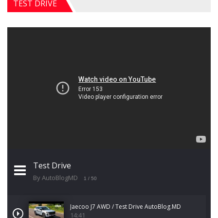
TEST DRIVE
Test Drive
By AutoBlogMD
1
/ 50
Jaecoo J7 AWD / Test Drive AutoBlog.MD
14:41