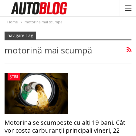
Home
motorină mai scumpă
navigare Tag
motorină mai scumpă
ȘTIRI
Motorina se scumpeşte cu alţi 19 bani. Cât
vor costa carburanții principali vineri, 22