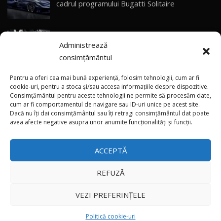
cadrul programului Bugatti Solitaire
Sealion 7 și Seal 5 DM-i / Test Drive
30
10:58
AutoBlog.MD
(video) SRT prezintă tehnologia eBoost Air
Noua Toyota Corolla Cross facelift / Test Drive
Administrează
care elimină decalajul turbo
AutoBlog.MD
31
13:56
consimțământul
ANRE: Detensionarea relativă a situației din
Noul Volvo EX90 / Test Drive AutoBlog.MD
Pentru a oferi cea mai bună experiență, folosim tehnologii, cum ar fi
32:06
32
Golf influențează prețurile la carburanți în
cookie-uri, pentru a stoca și/sau accesa informațiile despre dispozitive.
Consimțământul pentru aceste tehnologii ne permite să procesăm date,
Moldova
cum ar fi comportamentul de navigare sau ID-uri unice pe acest site.
Dacă nu îți dai consimțământul sau îți retragi consimțământul dat poate
×
MG RX5 - își merită banii? / Test Drive
(foto/video) Imaginea zilei: Și în SUA polițiștii
avea afecte negative asupra unor anumite funcționalități și funcții.
AutoBlog.MD
33
uneori „stau în tufari”
18:51
ACCEPTĂ
Noul DACIA DUSTER DIESEL! Primul test drive în
română
34
15:39
REFUZĂ
Toate drepturile rezervate © 2026
Noul Mercedes-Benz E 350 e - cât consumă?! /
VEZI PREFERINȚELE
Test Drive AutoBlog.MD
35
26:49
Autoblog
Developed by
Politică cookie-uri