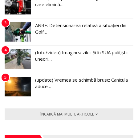
care elimină…
3
ANRE: Detensionarea relativă a situației din
Golf…
4
(foto/video) Imaginea zilei: Și în SUA polițiștii
uneori…
5
(update) Vremea se schimbă brusc: Canicula
aduce…
ÎNCARCĂ MAI MULTE ARTICOLE