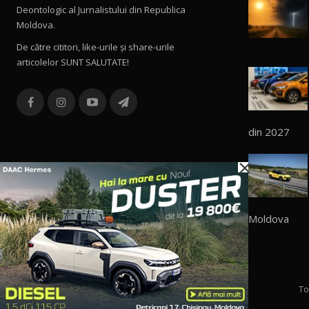
Deontologic al Jurnalistului din Republica
Moldova.
De către cititori, like-urile şi share-urile
articolelor SUNT SALUTATE!
din 2027
×
Moldova
To