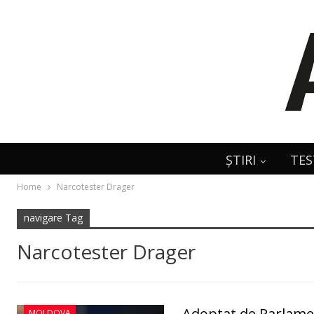
ȘTIRI
TES
Home
Narcotester Drager
navigare Tag
Narcotester Drager
Adoptat de Parlament
MOLDOVA