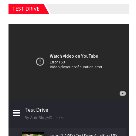
TEST DRIVE
Test Drive
By AutoBlogMD
1
/ 50
Jaecoo J7 AWD / Test Drive AutoBlog.MD