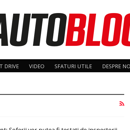
T DRIVE
VIDEO
SFATURI UTILE
DESPRE NO
: Șoferii vor putea fi testați de inspectorii