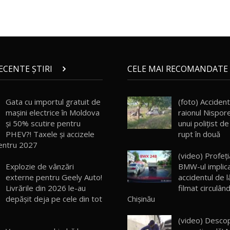
RECENTE ȘTIRI
CELE MAI RECOMANDATE 
Gata cu importul gratuit de
(foto) Accident 
mașini electrice în Moldova
raionul Nispor
și 50% scutire pentru
unui poliţist de
PHEV?! Taxele și accizele
rupt în două
entru 2027
(video) Profeţia
Explozie de vânzări
BMW-ul implica
externe pentru Geely Auto!
accidentul de 
Livrările din 2026 le-au
filmat circulân
depășit deja pe cele din tot
Chişinău
(video) Desco