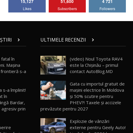
15,127
51,600
4 721
Lotus Emira Turbo SE / Test Drive
Likes
Subscribers
Followers
AutoBlog.MD
7
24:06
Noul Škoda Kodiaq RS / Test Drive
AutoBlog.MD în premieră națională
8
15:08
ȘTIRI
ULTIMELE RECENZII
Noul Geely EX2 / Test Drive AutoBlog.MD
15:22
9
fatal în
(video) Noul Toyota RAV4
eni. Maşina
este la Chișinău – primul
 frontieră s-a
contact AutoBlog.MD
Mercedes-AMG E 53 HYBRID 4MATIC+ /
Test Drive AutoBlog.MD
10
Gata cu importul gratuit de
16:27
 s-a împlinit!
mașini electrice în Moldova
t în
și 50% scutire pentru
Noul Volvo ES90 / Test Drive AutoBlog.MD
lângă Bardar,
PHEV?! Taxele și accizele
27:58
11
d agresiv prin
prevăzute pentru 2027
Explozie de vânzări
Noul MG HS / Test Drive AutoBlog.MD
16:48
12
perire
externe pentru Geely Auto!