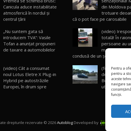
Vremea se schimbă brusc:
senzațională! M
Canicula aduce instabilitate
din Moldova p
atmosferică în nordul și
trotuare deoar
centrul țării
că o pot face pe carosabile
„Nu suntem gata să
(video) Irespo
introducem TVA”: Vasile
totală! În raion
Tofan a anunțat propuneri
persoane au ur
de taxare a automobilelor
maşină de serv
condusă de un şofer beat
(video) Cât a consumat
(foto) Banda d
Pentru a ofe
pentru a st
noul Lotus Eletre X Plug-in
de lângă inters
aceste tehn
Hybrid pe autostrăzile
București-Daci
navigare sau
Europei, în drum spre
utilizată încep
consimțămân
funcții.
AC
ate drepturile rezervate © 2026
Autoblog
Developed by