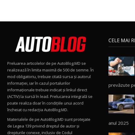
CELE MAI 
Preluarea articolelor de pe AutoBlog.MD se
realizează în limita maximă de 500 de semne. În
mod obligatoriu, trebuie citată sursa și autorul
informației, iar în cazul portalurilor
prevăzute p
informaționale trebuie indicat și linkul direct
(ACTIV) la sursă în lead. Prelucarea integrală se
poate realiza doar în condițiile unui acord
încheiat cu redacţia AutoBlog.MD.
Materialele de pe AutoBlog.MD sunt protejate
anul 2025
de Legea 139 privind dreptul de autor și
drepturile conexe, inclusiv de Codul