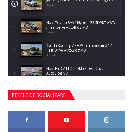
14:41
Noul Toyota RAV4 Hybrid GR SPORT AWD-i
/ Test Drive AutoBlog.MD
2
24:41
Škoda Kodiaq iV PHEV - cât consumă?! /
Test Drive AutoBlog.MD
3
10:34
Noul BYD ATTO 2 DM-i / Test Drive
AutoBlog.MD
4
17:35
Noul Mercedes-Benz S-Class facelift (S 580
REȚELE DE SOCIALIZARE
4MATIC V223) / Test Drive AutoBlog.MD
5
27:33
HAVAL H5 / Test Drive AutoBlog.MD
11:58
6