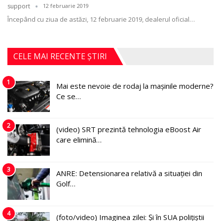
support
12 februarie 2019
Începând cu ziua de astăzi, 12 februarie 2019, dealerul oficial
…
CELE MAI RECENTE ȘTIRI
1
Mai este nevoie de rodaj la mașinile moderne?
Ce se…
2
(video) SRT prezintă tehnologia eBoost Air
care elimină…
3
ANRE: Detensionarea relativă a situației din
Golf…
4
(foto/video) Imaginea zilei: Și în SUA polițiștii