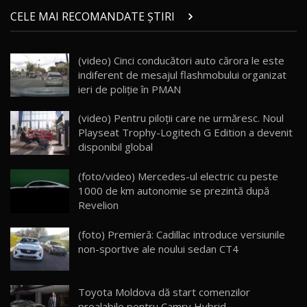
Micul BYD Dolphin Surf / Test Drive
CELE MAI RECOMANDATE ȘTIRI
AutoBlog.MD
21
16:59
(video) Cinci conducători auto cărora le este
Noua Mazda 6e / Test Drive AutoBlog.MD
indiferent de mesajul flashmobului organizat
26:59
22
ieri de poliție în PMAN
Lynk & Co 01 / Test Drive AutoBlog.MD
(video) Pentru piloţii care ne urmăresc. Noul
25:19
23
Playseat Trophy-Logitech G Edition a devenit
disponibil global
ZEEKR 009: Cel mai Performant și Confortabil
(foto/video) Mercedes-ul electric cu peste
Van Electric Testat în Moldova / AutoBlog.MD
24
1000 de km autonomie se prezintă după
26:38
Revelion
Land Rover Defender OCTA Edition One: Cel
(foto) Premieră: Cadillac introduce versiunile
mai Exclusiv și Puternic Defender Testat în
25
32:21
Moldova
non-sportive ale noului sedan CT4
Porsche 911 Spirit 70 / Test Drive
AutoBlog.MD
26
Toyota Moldova dă start comenzilor
10:57
prealabile pentru Camry Hybrid