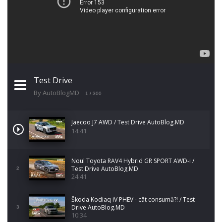
Test Drive
By AutoBlogMD
1
/ 300
Jaecoo J7 AWD / Test Drive AutoBlog.MD
14:41
Noul Toyota RAV4 Hybrid GR SPORT AWD-i /
Test Drive AutoBlog.MD
2
24:41
Škoda Kodiaq iV PHEV - cât consumă?! / Test
Drive AutoBlog.MD
3
10:34