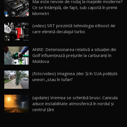
Mai este nevoie de rodaj la mașinile moderne?
14:37
15
Ce se întâmplă, de fapt, sub capotă în primii
kilometri
Cum merge? Škoda Octavia 4×4 DSG facelift //
AutoBlogMD
(video) SRT prezintă tehnologia eBoost Air
16
13:10
care elimină decalajul turbo
Lotus Eletre R / Test Drive AutoBlog.MD
20:06
17
ANRE: Detensionarea relativă a situației din
Golf influențează prețurile la carburanți în
Moldova
Va fi modelul nr.1 BYD în Moldova? BYD Seal U
DM-i / Test Drive AutoBlog.MD
18
(foto/video) Imaginea zilei: Și în SUA polițiștii
30:08
uneori „stau în tufari”
Noul Geely EX5 EM-i care a cucerit Moldova
înainte să ajungă în showroom / Test Drive
19
23:36
AutoBlog.MD
(update) Vremea se schimbă brusc: Canicula
aduce instabilitate atmosferică în nordul și
Noul ZEEKR 7X / Test Drive AutoBlog.MD
centrul țării
29:08
20