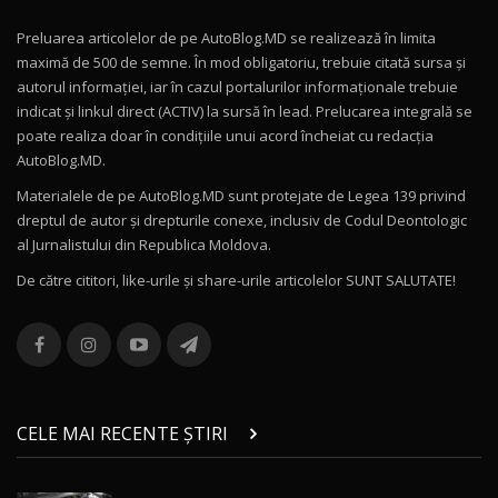
Preluarea articolelor de pe AutoBlog.MD se realizează în limita
Mercedes-AMG E 53 HYBRID 4MATIC+ / Test
maximă de 500 de semne. În mod obligatoriu, trebuie citată sursa și
Drive AutoBlog.MD
10
autorul informației, iar în cazul portalurilor informaționale trebuie
16:27
indicat și linkul direct (ACTIV) la sursă în lead. Prelucarea integrală se
poate realiza doar în condițiile unui acord încheiat cu redacţia
Noul Volvo ES90 / Test Drive AutoBlog.MD
AutoBlog.MD.
27:58
11
Materialele de pe AutoBlog.MD sunt protejate de Legea 139 privind
dreptul de autor și drepturile conexe, inclusiv de Codul Deontologic
Noul MG HS / Test Drive AutoBlog.MD
al Jurnalistului din Republica Moldova.
16:48
12
De către cititori, like-urile şi share-urile articolelor SUNT SALUTATE!
ROX 01: Test drive cu noul SUV chinezesc care
combină aventura cu luxul / AutoBlog.MD
13
36:08
ZEEKR 9X în Moldova: Am condus gigantul
chinez care face lumea să se întoarcă după el
14
CELE MAI RECENTE ȘTIRI
17:27
/ AutoBlog.MD
Noua Mazda CX-5 / Test Drive AutoBlog.MD