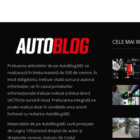
CELE MAI 
Preluarea articolelor de pe AutoBlog.MD se
realizează în limita maximă de 500 de semne. În
mod obligatoriu, trebuie citată sursa și autorul
informației, iar în cazul portalurilor
informaționale trebuie indicat și linkul direct
(ACTIV) la sursă în lead. Prelucarea integrală se
poate realiza doar în condițiile unui acord
încheiat cu redacţia AutoBlog.MD.
Materialele de pe AutoBlog.MD sunt protejate
de Legea 139 privind dreptul de autor și
drepturile conexe, inclusiv de Codul