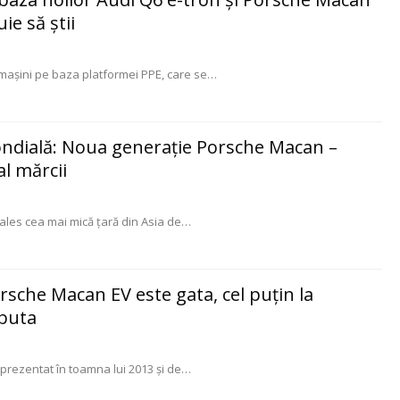
ie să știi
mașini pe baza platformei PPE, care se
…
ondială: Noua generație Porsche Macan –
al mărcii
es cea mai mică țară din Asia de
…
rsche Macan EV este gata, cel puțin la
ebuta
rezentat în toamna lui 2013 și de
…