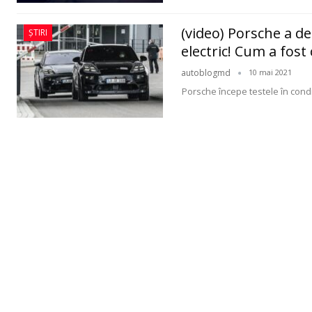
(video) Porsche a de
ȘTIRI
electric! Cum a fost
autoblogmd
10 mai 2021
Porsche începe testele în condi