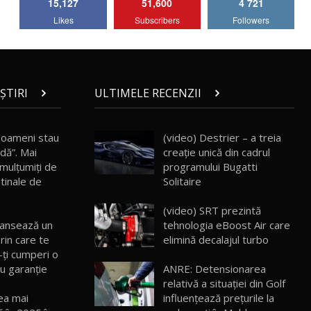
15,127
51,600
4 721
Lotus Emira Turbo SE / Test Drive
Likes
Subscribers
Followers
AutoBlog.MD
7
24:06
Noul Škoda Kodiaq RS / Test Drive
AutoBlog.MD în premieră națională
8
15:08
ȘTIRI
ULTIMELE RECENZII
Noul Geely EX2 / Test Drive AutoBlog.MD
15:22
9
 oameni stau
(video) Destrier – a treia
dă”. Mai
creație unică din cadrul
emulţumiţi de
programului Bugatti
Mercedes-AMG E 53 HYBRID 4MATIC+ /
tinale de
Solitaire
Test Drive AutoBlog.MD
10
16:27
(video) SRT prezintă
 lansează un
tehnologia eBoost Air care
Noul Volvo ES90 / Test Drive AutoBlog.MD
in care te
elimină decalajul turbo
27:58
11
-ţi cumperi o
cu garanţie
ANRE: Detensionarea
relativă a situației din Golf
Noul MG HS / Test Drive AutoBlog.MD
16:48
12
ea mai
influențează prețurile la