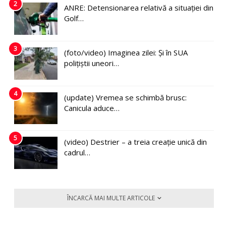
2
ANRE: Detensionarea relativă a situației din
Golf…
3
(foto/video) Imaginea zilei: Și în SUA
polițiștii uneori…
4
(update) Vremea se schimbă brusc:
Canicula aduce…
5
(video) Destrier – a treia creație unică din
cadrul…
ÎNCARCĂ MAI MULTE ARTICOLE