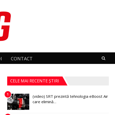
I
CONTACT
CELE MAI RECENTE ȘTIRI
1
(video) SRT prezintă tehnologia eBoost Air
care elimină…