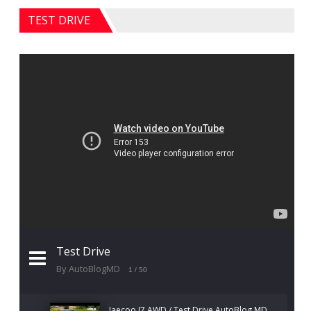
TEST DRIVE
Test Drive
By AutoBlogMD
1
/ 50
Jaecoo J7 AWD / Test Drive AutoBlog.MD