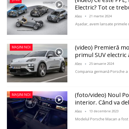
Electric? Tot ce trebu
Alex
21 martie 2024
Așadar, avem lansate primele 
(video) Premieră m
MAȘINI NOI
primul SUV electric 
Alex
25 ianuarie 2024
Compania germană Porsche a al
(foto/video) Noul Po
MAȘINI NOI
interior. Când va d
Alex
13 decembrie 2023
Modelul Porsche Macan a fost p