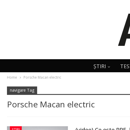
ȘTIRI
TES
Home
Porsche Macan electric
navigare Tag
Porsche Macan electric
(video) Ce este PPE
ȘTIRI