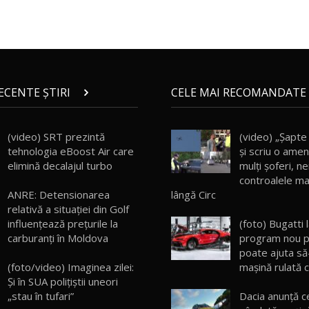
RECENTE ȘTIRI
CELE MAI RECOMANDATE 
(video) SRT prezintă
(video) „Șapte
tehnologia eBoost Air care
și scriu o amen
elimină decalajul turbo
mulţi şoferi, n
controalele ma
lângă Circ
ANRE: Detensionarea
relativă a situației din Golf
(foto) Bugatti
influențează prețurile la
program nou pr
carburanți în Moldova
poate ajuta să
maşină rulată 
(foto/video) Imaginea zilei:
Și în SUA polițiștii uneori
Dacia anunță c
„stau în tufari”