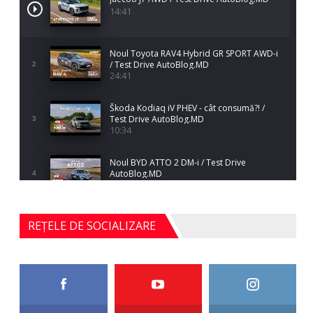
14:41
Noul Toyota RAV4 Hybrid GR SPORT AWD-i
/ Test Drive AutoBlog.MD
2
24:41
Škoda Kodiaq iV PHEV - cât consumă?! /
Test Drive AutoBlog.MD
3
10:34
Noul BYD ATTO 2 DM-i / Test Drive
AutoBlog.MD
4
17:35
Noul Mercedes-Benz S-Class facelift (S 580
REȚELE DE SOCIALIZARE
4MATIC V223) / Test Drive AutoBlog.MD
5
27:33
HAVAL H5 / Test Drive AutoBlog.MD
11:58
6