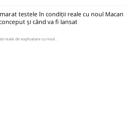
marat testele în condiţii reale cu noul Macan
 conceput şi când va fi lansat
ţii reale de exploatare cu noul
…