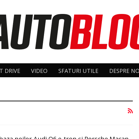
T DRIVE
VIDEO
SFATURI UTILE
DESPRE NO
, baza noilor Audi Q6 e-tron și Porsche Macan