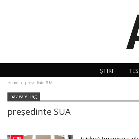
ȘTIRI
TES
Home
președinte SUA
navigare Tag
președinte SUA
(video) Imaginea zile
ȘTIRI