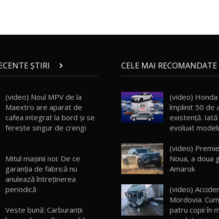
RECENTE ȘTIRI
CELE MAI RECOMANDATE 
(video) Noul MPV de la
(video) Honda 
Maextro are aparat de
împlinit 50 de 
cafea integrat la bord și se
existență. Iat
ferește singur de crengi
evoluat modelu
(video) Premie
Mitul mașinii noi: De ce
Noua, a doua 
garanția de fabrică nu
Amarok
anulează întreținerea
periodică
(video) Accident
Mordovia. Cu
Veste bună: Carburanții
patru copii în 