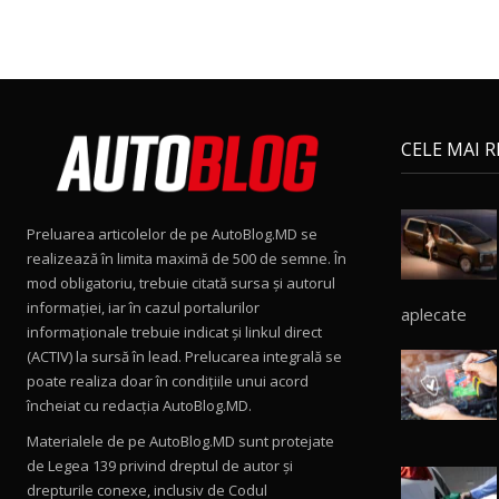
CELE MAI 
Preluarea articolelor de pe AutoBlog.MD se
realizează în limita maximă de 500 de semne. În
mod obligatoriu, trebuie citată sursa și autorul
informației, iar în cazul portalurilor
aplecate
informaționale trebuie indicat și linkul direct
(ACTIV) la sursă în lead. Prelucarea integrală se
poate realiza doar în condițiile unui acord
încheiat cu redacţia AutoBlog.MD.
Materialele de pe AutoBlog.MD sunt protejate
de Legea 139 privind dreptul de autor și
drepturile conexe, inclusiv de Codul