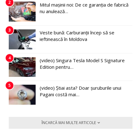
2
Mitul mașinii noi: De ce garanția de fabrică
nu anulează…
3
Veste bună: Carburanții încep să se
ieftinească în Moldova
4
(video) Singura Tesla Model S Signature
Edition pentru…
5
(video) Știai asta? Doar șuruburile unui
Pagani costă mai…
ÎNCARCĂ MAI MULTE ARTICOLE