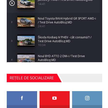
14:41
Noul Toyota RAV4 Hybrid GR SPORT AWD-i
/ Test Drive AutoBlog.MD
2
24:41
Škoda Kodiaq iV PHEV - cât consumă?! /
Test Drive AutoBlog.MD
3
10:34
Noul BYD ATTO 2 DM-i / Test Drive
AutoBlog.MD
4
17:35
Noul Mercedes-Benz S-Class facelift (S 580
REȚELE DE SOCIALIZARE
4MATIC V223) / Test Drive AutoBlog.MD
5
27:33
HAVAL H5 / Test Drive AutoBlog.MD
11:58
6