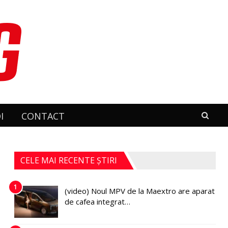
I
CONTACT
CELE MAI RECENTE ȘTIRI
1
(video) Noul MPV de la Maextro are aparat
de cafea integrat…