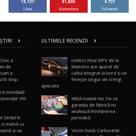
15,127
51,600
4 721
Lotus Emira Turbo SE / Test Drive
Likes
Subscribers
Followers
AutoBlog.MD
7
24:06
Noul Škoda Kodiaq RS / Test Drive
AutoBlog.MD în premieră națională
8
15:08
ȘTIRI
ULTIMELE RECENZII
Noul Geely EX2 / Test Drive AutoBlog.MD
15:22
9
Civic a
(video) Noul MPV de la
ani de
Maextro are aparat de
ă cum a
cafea integrat la bord și se
Mercedes-AMG E 53 HYBRID 4MATIC+ /
l în timp
ferește singur de crengi
Test Drive AutoBlog.MD
10
aplecate
16:27
ră mondială:
generaţie VW
Mitul mașinii noi: De ce
Noul Volvo ES90 / Test Drive AutoBlog.MD
garanția de fabrică nu
27:58
11
anulează întreținerea
periodică
 teribil în
m o mamă cu
Noul MG HS / Test Drive AutoBlog.MD
16:48
12
Veste bună: Carburanții
maşină şi-au