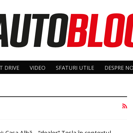
T DRIVE
VIDEO
SFATURI UTILE
DESPRE NO
i: Casa Albă – ”dealer” Tesla în contextul