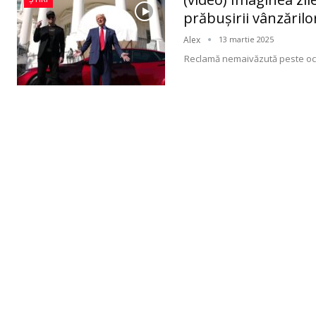
prăbușirii vânzărilor
Alex
13 martie 2025
Reclamă nemaivăzută peste ocea