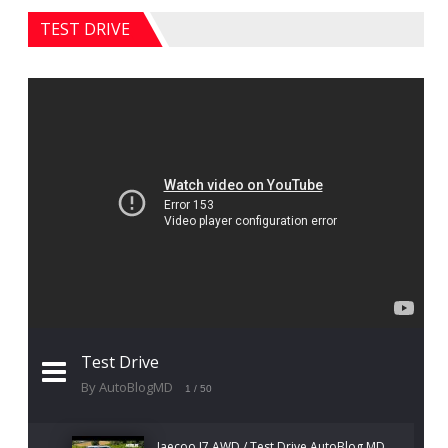
TEST DRIVE
Test Drive
By AutoBlogMD
1
/ 50
Jaecoo J7 AWD / Test Drive AutoBlog.MD