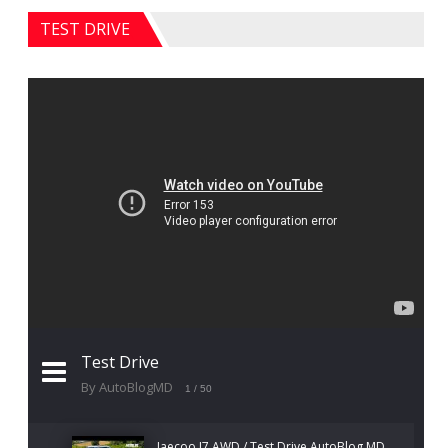
TEST DRIVE
Test Drive
By AutoBlogMD
1
/ 50
Jaecoo J7 AWD / Test Drive AutoBlog.MD