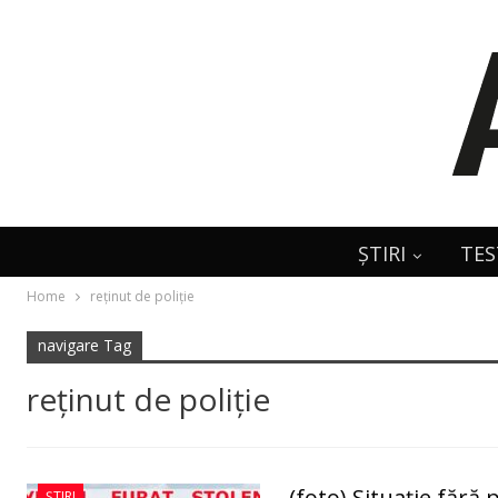
ȘTIRI
TES
Home
reţinut de poliţie
navigare Tag
reţinut de poliţie
(foto) Situaţie fără
ȘTIRI