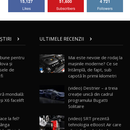
15,127
51,600
4 721
Lotus Emira Turbo SE / Test Drive
Likes
Subscribers
Followers
AutoBlog.MD
7
24:06
Noul Škoda Kodiaq RS / Test Drive
AutoBlog.MD în premieră națională
8
15:08
ȘTIRI
ULTIMELE RECENZII
Noul Geely EX2 / Test Drive AutoBlog.MD
15:22
9
 bune pentru
Mai este nevoie de rodaj la
dova și
mașinile moderne? Ce se
sele de
întâmplă, de fapt, sub
Mercedes-AMG E 53 HYBRID 4MATIC+ /
fi
capotă în primii kilometri
Test Drive AutoBlog.MD
10
16:27
(video) Destrier – a treia
ră mondială:
creație unică din cadrul
Noul Volvo ES90 / Test Drive AutoBlog.MD
i X6 facelift
programului Bugatti
27:58
11
Solitaire
(video) SRT prezintă
ace la fel?
Noul MG HS / Test Drive AutoBlog.MD
16:48
12
tehnologia eBoost Air care
tânga