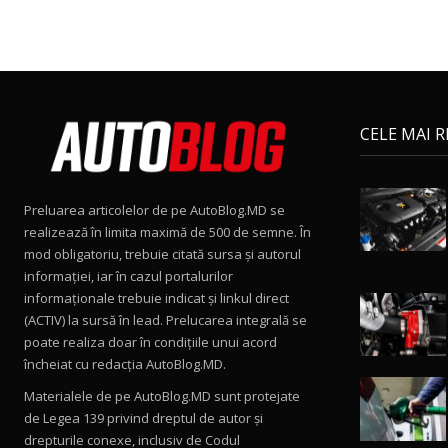
CELE MAI 
Preluarea articolelor de pe AutoBlog.MD se
realizează în limita maximă de 500 de semne. În
mod obligatoriu, trebuie citată sursa și autorul
informației, iar în cazul portalurilor
informaționale trebuie indicat și linkul direct
(ACTIV) la sursă în lead. Prelucarea integrală se
poate realiza doar în condițiile unui acord
încheiat cu redacţia AutoBlog.MD.
Materialele de pe AutoBlog.MD sunt protejate
de Legea 139 privind dreptul de autor și
drepturile conexe, inclusiv de Codul