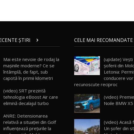
RECENTE ȘTIRI
CELE MAI RECOMANDATE 
Mai este nevoie de rodaj la
(update) Vești
mașinile moderne? Ce se
șoferii din Mol
întâmplă, de fapt, sub
Letonia: Permi
capotă în primii kilometri
conducere vor 
recunoscute reciproc
(video) SRT prezintă
tehnologia eBoost Air care
(video) Premie
elimină decalajul turbo
Noile BMW X5 ş
ANRE: Detensionarea
relativă a situației din Golf
(video) Acasă f
influențează prețurile la
Un şofer din s