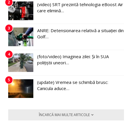
2
(video) SRT prezintă tehnologia eBoost Air
care elimină…
3
ANRE: Detensionarea relativă a situației din
Golf…
4
(foto/video) Imaginea zilei: Și în SUA
polițiștii uneori…
5
(update) Vremea se schimbă brusc:
Canicula aduce…
ÎNCARCĂ MAI MULTE ARTICOLE