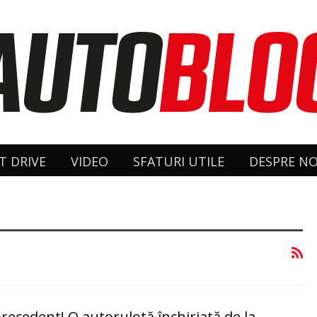
T DRIVE
VIDEO
SFATURI UTILE
DESPRE NO
 precedent! O autorulotă închiriată de la