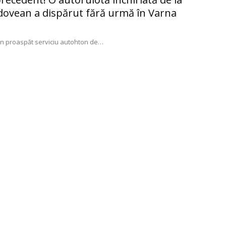
dovean a dispărut fără urmă în Varna
n proaspăt serviciu autohton de
…