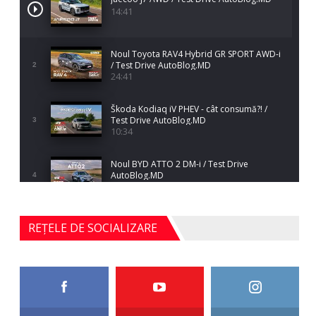
14:41
Noul Toyota RAV4 Hybrid GR SPORT AWD-i
/ Test Drive AutoBlog.MD
2
24:41
Škoda Kodiaq iV PHEV - cât consumă?! /
Test Drive AutoBlog.MD
3
10:34
Noul BYD ATTO 2 DM-i / Test Drive
AutoBlog.MD
4
17:35
Noul Mercedes-Benz S-Class facelift (S 580
REȚELE DE SOCIALIZARE
4MATIC V223) / Test Drive AutoBlog.MD
5
27:33
HAVAL H5 / Test Drive AutoBlog.MD
11:58
6