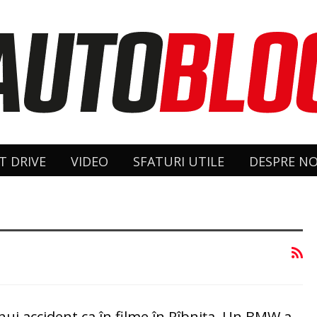
T DRIVE
VIDEO
SFATURI UTILE
DESPRE NO
ui accident ca în filme în Rîbniţa. Un BMW a