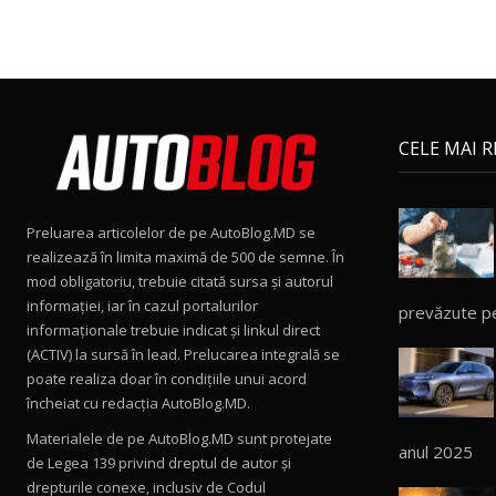
CELE MAI 
Preluarea articolelor de pe AutoBlog.MD se
realizează în limita maximă de 500 de semne. În
mod obligatoriu, trebuie citată sursa și autorul
informației, iar în cazul portalurilor
prevăzute p
informaționale trebuie indicat și linkul direct
(ACTIV) la sursă în lead. Prelucarea integrală se
poate realiza doar în condițiile unui acord
încheiat cu redacţia AutoBlog.MD.
Materialele de pe AutoBlog.MD sunt protejate
anul 2025
de Legea 139 privind dreptul de autor și
drepturile conexe, inclusiv de Codul