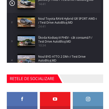
14:41
Noul Toyota RAV4 Hybrid GR SPORT AWD-i
/ Test Drive AutoBlog.MD
2
24:41
Škoda Kodiaq iV PHEV - cât consumă?! /
Test Drive AutoBlog.MD
3
10:34
Noul BYD ATTO 2 DM-i / Test Drive
AutoBlog.MD
4
17:35
Noul Mercedes-Benz S-Class facelift (S 580
REȚELE DE SOCIALIZARE
4MATIC V223) / Test Drive AutoBlog.MD
5
27:33
HAVAL H5 / Test Drive AutoBlog.MD
11:58
6