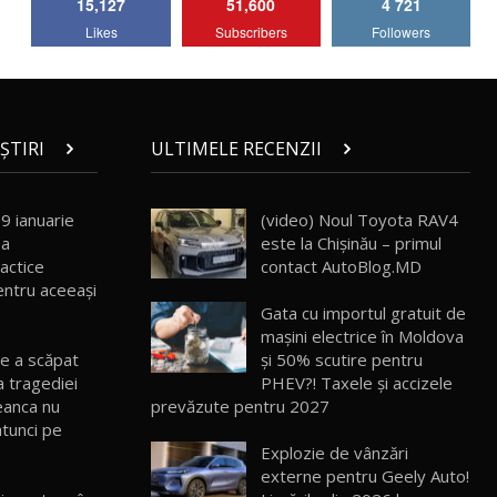
15,127
51,600
4 721
Lotus Emira Turbo SE / Test Drive
Likes
Subscribers
Followers
AutoBlog.MD
7
24:06
Noul Škoda Kodiaq RS / Test Drive
AutoBlog.MD în premieră națională
8
15:08
ȘTIRI
ULTIMELE RECENZII
Noul Geely EX2 / Test Drive AutoBlog.MD
15:22
9
9 ianuarie
(video) Noul Toyota RAV4
ea
este la Chișinău – primul
actice
contact AutoBlog.MD
Mercedes-AMG E 53 HYBRID 4MATIC+ /
ntru aceeași
Test Drive AutoBlog.MD
10
Gata cu importul gratuit de
16:27
mașini electrice în Moldova
re a scăpat
și 50% scutire pentru
Noul Volvo ES90 / Test Drive AutoBlog.MD
a tragediei
PHEV?! Taxele și accizele
27:58
11
eanca nu
prevăzute pentru 2027
atunci pe
Explozie de vânzări
Noul MG HS / Test Drive AutoBlog.MD
16:48
12
externe pentru Geely Auto!