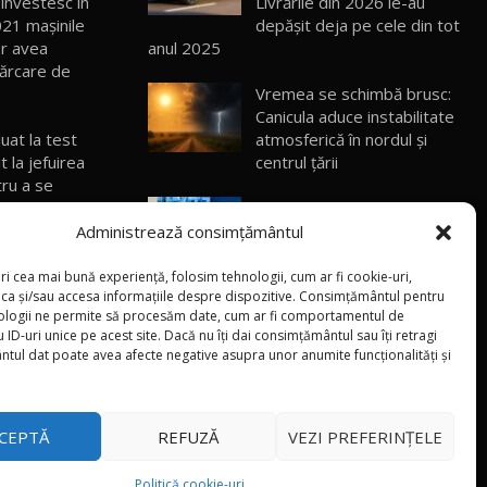
 investesc în
Livrările din 2026 le-au
21 maşinile
depășit deja pe cele din tot
ROX 01: Test drive cu noul SUV chinezesc
or avea
anul 2025
care combină aventura cu luxul /
13
cărcare de
36:08
AutoBlog.MD
Vremea se schimbă brusc:
Canicula aduce instabilitate
ZEEKR 9X în Moldova: Am condus gigantul
at la test
atmosferică în nordul și
chinez care face lumea să se întoarcă
14
t la jefuirea
centrul țării
17:27
după el / AutoBlog.MD
tru a se
ată de leasing
„Nu suntem gata să
Noua Mazda CX-5 / Test Drive
introducem TVA”: Vasile
AutoBlog.MD
Administrează consimțământul
15
14:37
Tofan a anunțat propuneri
ipal:
de taxare a automobilelor
ri cea mai bună experiență, folosim tehnologii, cum ar fi cookie-uri,
oca și/sau accesa informațiile despre dispozitive. Consimțământul pentru
Cum merge? Škoda Octavia 4×4 DSG
INP din
din 2027
facelift // AutoBlogMD
ologii ne permite să procesăm date, cum ar fi comportamentul de
16
util. Problema
13:10
 ID-uri unice pe acest site. Dacă nu îți dai consimțământul sau îți retragi
giratoriu de
tul dat poate avea afecte negative asupra unor anumite funcționalități și
Lotus Eletre R / Test Drive AutoBlog.MD
20:06
17
CEPTĂ
REFUZĂ
VEZI PREFERINȚELE
Va fi modelul nr.1 BYD în Moldova? BYD
Seal U DM-i / Test Drive AutoBlog.MD
Politică cookie-uri
18