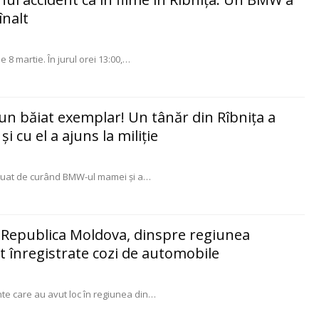
înalt
e 8 martie. În jurul orei 13:00,
…
 un băiat exemplar! Un tânăr din Rîbniţa a
 cu el a ajuns la miliţie
 luat de curând BMW-ul mamei şi a
…
în Republica Moldova, dinspre regiunea
t înregistrate cozi de automobile
te care au avut loc în regiunea din
…