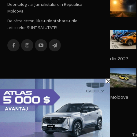
Deontologic al Jurnalistului din Republica
Moldova.
De către cititori, like-urile şi share-urile
articolelor SUNT SALUTATE!
din 2027
×
Moldova
To