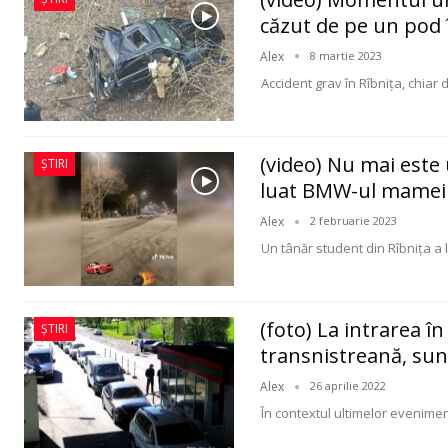
căzut de pe un pod 
Alex
8 martie 2023
Accident grav în Rîbnița, chiar d
(video) Nu mai este
ȘTIRI
luat BMW-ul mamei şi
Alex
2 februarie 2023
Un tânăr student din Rîbniţa a
(foto) La intrarea 
ȘTIRI
transnistreană, sun
Alex
26 aprilie 2022
În contextul ultimelor evenimen