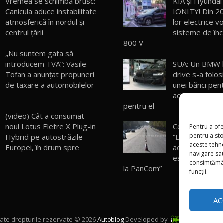
Vremea se schimbă brusc:
KIA şi Hyundai
Canicula aduce instabilitate
IONITY! Din 20
atmosferică în nordul și
lor electrice v
centrul țării
sisteme de în
800 V
„Nu suntem gata să
introducem TVA”: Vasile
SUA: Un BMW lu
Tofan a anunțat propuneri
drive s-a folosi
de taxare a automobilelor
unei bănci pen
achita prima r
pentru el
(video) Cât a consumat
noul Lotus Eletre X Plug-in
Consilier munic
Pentru a ofe
pentru a st
Hybrid pe autostrăzile
“Experimentul 
aceste tehn
Europei, în drum spre
acest zile e in
navigare sau
este în sensul 
consimțămân
la PanCom”
funcții.
AC
ate drepturile rezervate © 2026
Autoblog
Developed by