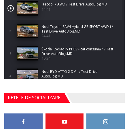
Jaecoo J7 AWD / Test Drive AutoBlog.MD
14:41
Noul Toyota RAV4 Hybrid GR SPORT AWD-i /
Test Drive AutoBlog.MD
2
24:41
Škoda Kodiaq iV PHEV - cât consumă?! / Test
Drive AutoBlog.MD
3
10:34
Noul BYD ATTO 2 DM-i / Test Drive
AutoBlog.MD
4
17:35
Noul Mercedes-Benz S-Class facelift (S 580
REȚELE DE SOCIALIZARE
4MATIC V223) / Test Drive AutoBlog.MD
5
27:33
HAVAL H5 / Test Drive AutoBlog.MD
11:58
6