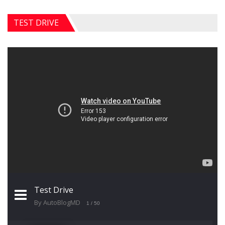
TEST DRIVE
Test Drive
By AutoBlogMD
1
/ 50