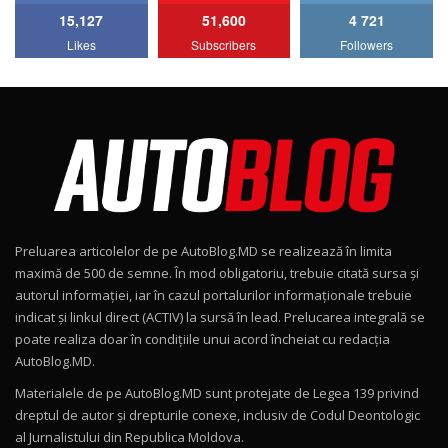
15,127
51,600
4 721
Lotus Emira Turbo SE / Test Drive
Likes
Subscribers
Followers
AutoBlog.MD
7
24:06
Noul Škoda Kodiaq RS / Test Drive
AutoBlog.MD în premieră națională
8
15:08
Noul Geely EX2 / Test Drive AutoBlog.MD
15:22
9
Preluarea articolelor de pe AutoBlog.MD se realizează în limita
Mercedes-AMG E 53 HYBRID 4MATIC+ / Test
maximă de 500 de semne. În mod obligatoriu, trebuie citată sursa și
Drive AutoBlog.MD
10
autorul informației, iar în cazul portalurilor informaționale trebuie
16:27
indicat și linkul direct (ACTIV) la sursă în lead. Prelucarea integrală se
poate realiza doar în condițiile unui acord încheiat cu redacţia
Noul Volvo ES90 / Test Drive AutoBlog.MD
AutoBlog.MD.
27:58
11
Materialele de pe AutoBlog.MD sunt protejate de Legea 139 privind
dreptul de autor și drepturile conexe, inclusiv de Codul Deontologic
Noul MG HS / Test Drive AutoBlog.MD
al Jurnalistului din Republica Moldova.
16:48
12