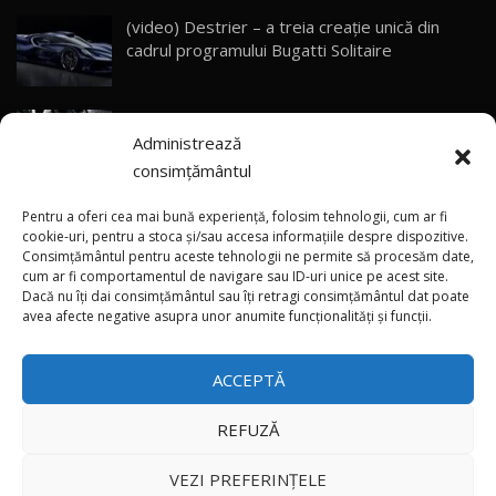
(video) Destrier – a treia creație unică din
Primele impresii despre BYD Seal U DM-i,
cadrul programului Bugatti Solitaire
Sealion 7 și Seal 5 DM-i / Test Drive
30
10:58
AutoBlog.MD
(video) SRT prezintă tehnologia eBoost Air
Noua Toyota Corolla Cross facelift / Test Drive
Administrează
care elimină decalajul turbo
AutoBlog.MD
31
13:56
consimțământul
ANRE: Detensionarea relativă a situației din
Noul Volvo EX90 / Test Drive AutoBlog.MD
Pentru a oferi cea mai bună experiență, folosim tehnologii, cum ar fi
32:06
32
Golf influențează prețurile la carburanți în
cookie-uri, pentru a stoca și/sau accesa informațiile despre dispozitive.
Consimțământul pentru aceste tehnologii ne permite să procesăm date,
Moldova
cum ar fi comportamentul de navigare sau ID-uri unice pe acest site.
Dacă nu îți dai consimțământul sau îți retragi consimțământul dat poate
×
MG RX5 - își merită banii? / Test Drive
(foto/video) Imaginea zilei: Și în SUA polițiștii
avea afecte negative asupra unor anumite funcționalități și funcții.
AutoBlog.MD
33
uneori „stau în tufari”
18:51
ACCEPTĂ
Noul DACIA DUSTER DIESEL! Primul test drive în
română
34
15:39
REFUZĂ
Toate drepturile rezervate © 2026
Noul Mercedes-Benz E 350 e - cât consumă?! /
VEZI PREFERINȚELE
Test Drive AutoBlog.MD
35