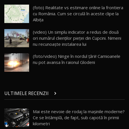
ZEEKR 009: Cel mai Performant și Confortabil
(foto) Realitate vs estimare online la frontiera
Van Electric Testat în Moldova / AutoBlog.MD
24
cu România. Cum se circulă în aceste clipe la
26:38
Albița
Land Rover Defender OCTA Edition One: Cel
(video) Un simplu indicator a redus de două
mai Exclusiv și Puternic Defender Testat în
25
32:21
Moldova
ori numărul clienților pieţei din Cupcini. Nimeni
nu recunoaște instalarea lui
Porsche 911 Spirit 70 / Test Drive
AutoBlog.MD
26
(foto/video) Ninge în nordul țării! Camioanele
10:57
nu pot avansa în raionul Glodeni
Test Drive: Noile modele FENDT! Cum e să
conduci un tractor?!
27
22:49
ULTIMELE RECENZII
Noul Geely Monjaro 2025! Mai ieftin și mai
dotat / Test Drive AutoBlog.MD
28
23:05
Mai este nevoie de rodaj la mașinile moderne?
Ce se întâmplă, de fapt, sub capotă în primii
ZEEKR 9X - PRIMUL TEST DRIVE ÎN ROMÂNĂ!
CUM SE CONDUCE?
29
kilometri
33:40