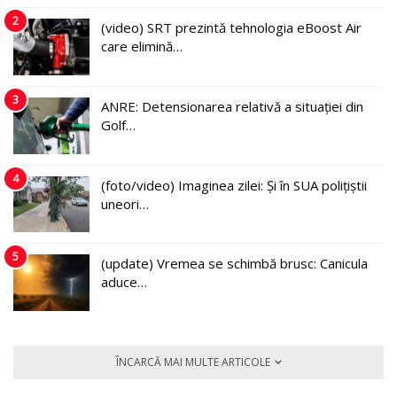
2
(video) SRT prezintă tehnologia eBoost Air
care elimină…
3
ANRE: Detensionarea relativă a situației din
Golf…
4
(foto/video) Imaginea zilei: Și în SUA polițiștii
uneori…
5
(update) Vremea se schimbă brusc: Canicula
aduce…
ÎNCARCĂ MAI MULTE ARTICOLE