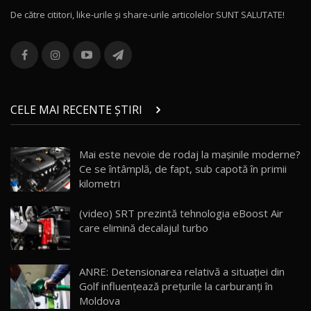
De către cititori, like-urile şi share-urile articolelor SUNT SALUTATE!
ROX 01: Test drive cu noul SUV chinezesc care
combină aventura cu luxul / AutoBlog.MD
13
36:08
ZEEKR 9X în Moldova: Am condus gigantul
chinez care face lumea să se întoarcă după el
14
CELE MAI RECENTE ȘTIRI
17:27
/ AutoBlog.MD
Noua Mazda CX-5 / Test Drive AutoBlog.MD
Mai este nevoie de rodaj la mașinile moderne?
14:37
15
Ce se întâmplă, de fapt, sub capotă în primii
kilometri
Cum merge? Škoda Octavia 4×4 DSG facelift //
AutoBlogMD
(video) SRT prezintă tehnologia eBoost Air
16
13:10
care elimină decalajul turbo
Lotus Eletre R / Test Drive AutoBlog.MD
20:06
17
ANRE: Detensionarea relativă a situației din
Golf influențează prețurile la carburanți în
Moldova
Va fi modelul nr.1 BYD în Moldova? BYD Seal U