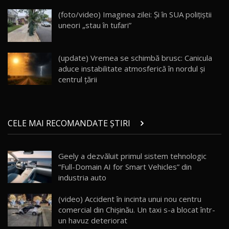
DM-i / Test Drive AutoBlog.MD
18
(foto/video) Imaginea zilei: Și în SUA polițiștii
30:08
uneori „stau în tufari”
Noul Geely EX5 EM-i care a cucerit Moldova
înainte să ajungă în showroom / Test Drive
19
23:36
AutoBlog.MD
(update) Vremea se schimbă brusc: Canicula
aduce instabilitate atmosferică în nordul și
Noul ZEEKR 7X / Test Drive AutoBlog.MD
centrul țării
29:08
20
Micul BYD Dolphin Surf / Test Drive
CELE MAI RECOMANDATE ȘTIRI
AutoBlog.MD
21
16:59
Geely a dezvăluit primul sistem tehnologic
Noua Mazda 6e / Test Drive AutoBlog.MD
“Full-Domain AI for Smart Vehicles” din
26:59
22
industria auto
Lynk & Co 01 / Test Drive AutoBlog.MD
(video) Accident în incinta unui nou centru
25:19
23
comercial din Chișinău. Un taxi s-a blocat într-
un havuz deteriorat