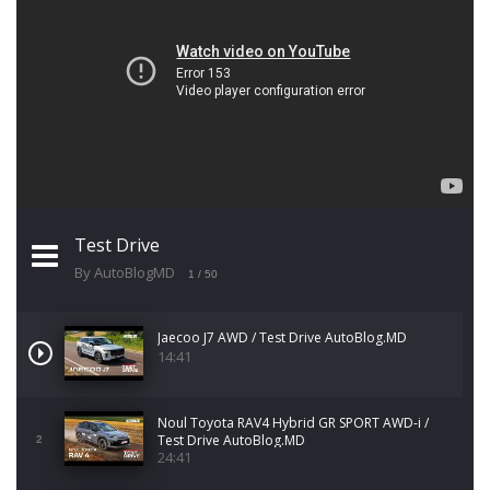
Test Drive
By AutoBlogMD
1
/ 50
Jaecoo J7 AWD / Test Drive AutoBlog.MD
14:41
Noul Toyota RAV4 Hybrid GR SPORT AWD-i /
Test Drive AutoBlog.MD
2
24:41