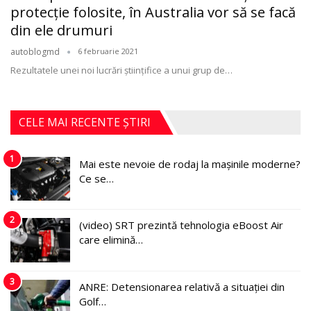
protecţie folosite, în Australia vor să se facă
din ele drumuri
autoblogmd
6 februarie 2021
Rezultatele unei noi lucrări științifice a unui grup de
…
CELE MAI RECENTE ȘTIRI
1
Mai este nevoie de rodaj la mașinile moderne?
Ce se…
2
(video) SRT prezintă tehnologia eBoost Air
care elimină…
3
ANRE: Detensionarea relativă a situației din
Golf…