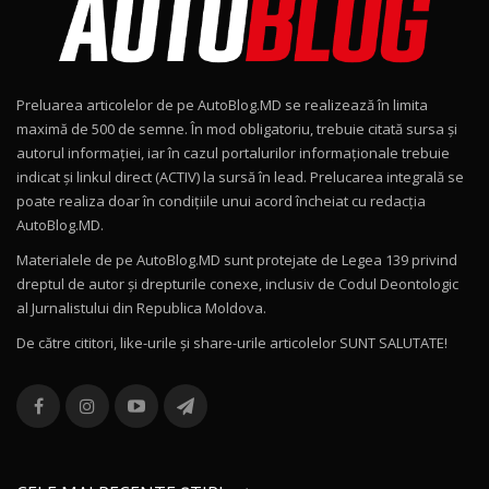
Noul Geely EX2 / Test Drive AutoBlog.MD
15:22
9
Preluarea articolelor de pe AutoBlog.MD se realizează în limita
Mercedes-AMG E 53 HYBRID 4MATIC+ / Test
maximă de 500 de semne. În mod obligatoriu, trebuie citată sursa și
Drive AutoBlog.MD
10
autorul informației, iar în cazul portalurilor informaționale trebuie
16:27
indicat și linkul direct (ACTIV) la sursă în lead. Prelucarea integrală se
poate realiza doar în condițiile unui acord încheiat cu redacţia
Noul Volvo ES90 / Test Drive AutoBlog.MD
AutoBlog.MD.
27:58
11
Materialele de pe AutoBlog.MD sunt protejate de Legea 139 privind
dreptul de autor și drepturile conexe, inclusiv de Codul Deontologic
Noul MG HS / Test Drive AutoBlog.MD
al Jurnalistului din Republica Moldova.
16:48
12
De către cititori, like-urile şi share-urile articolelor SUNT SALUTATE!
ROX 01: Test drive cu noul SUV chinezesc care
combină aventura cu luxul / AutoBlog.MD
13
36:08
ZEEKR 9X în Moldova: Am condus gigantul
chinez care face lumea să se întoarcă după el
14