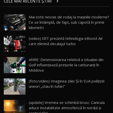
CELE MAI RECENTE ȘTIRI
17:27
/ AutoBlog.MD
Noua Mazda CX-5 / Test Drive AutoBlog.MD
Mai este nevoie de rodaj la mașinile moderne?
14:37
15
Ce se întâmplă, de fapt, sub capotă în primii
kilometri
Cum merge? Škoda Octavia 4×4 DSG facelift //
AutoBlogMD
(video) SRT prezintă tehnologia eBoost Air
16
13:10
care elimină decalajul turbo
Lotus Eletre R / Test Drive AutoBlog.MD
20:06
17
ANRE: Detensionarea relativă a situației din
Golf influențează prețurile la carburanți în
Moldova
Va fi modelul nr.1 BYD în Moldova? BYD Seal U
DM-i / Test Drive AutoBlog.MD
18
(foto/video) Imaginea zilei: Și în SUA polițiștii
30:08
uneori „stau în tufari”
Noul Geely EX5 EM-i care a cucerit Moldova
înainte să ajungă în showroom / Test Drive
19
23:36
AutoBlog.MD
(update) Vremea se schimbă brusc: Canicula
aduce instabilitate atmosferică în nordul și
Noul ZEEKR 7X / Test Drive AutoBlog.MD
centrul țării