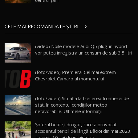
29:08
20
Micul BYD Dolphin Surf / Test Drive
CELE MAI RECOMANDATE ȘTIRI
AutoBlog.MD
21
16:59
(video) Noile modele Audi Q5 plug-in hybrid
Noua Mazda 6e / Test Drive AutoBlog.MD
vor putea înregistra un consum de sub 3.5 litri
26:59
22
Lynk & Co 01 / Test Drive AutoBlog.MD
(foto/video) Premieră: Cel mai extrem
25:19
23
Chevrolet Camaro al momentului
ZEEKR 009: Cel mai Performant și Confortabil
(foto/video) Situația la trecerea frontierei de
Van Electric Testat în Moldova / AutoBlog.MD
24
stat, în contextul condițiilor meteo
26:38
nefavorabile. Ultimele informații
Land Rover Defender OCTA Edition One: Cel
Șoferul beat și drogat, care a provocat
mai Exclusiv și Puternic Defender Testat în
25
32:21
Moldova
accidentul teribil de lângă Băcioi din mai 2023,
a primit 10 ani de închisoare