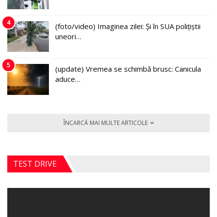
4
(foto/video) Imaginea zilei: Și în SUA polițiștii
uneori…
5
(update) Vremea se schimbă brusc: Canicula
aduce…
ÎNCARCĂ MAI MULTE ARTICOLE
TEST DRIVE