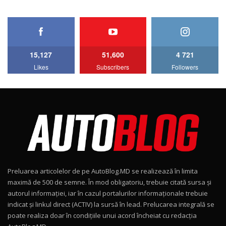
HAVAL H5 / Test Drive AutoBlog.MD
11:58
6
15,127
51,600
4 721
Lotus Emira Turbo SE / Test Drive
Likes
Subscribers
Followers
AutoBlog.MD
7
24:06
Noul Škoda Kodiaq RS / Test Drive
AutoBlog.MD în premieră națională
8
15:08
Noul Geely EX2 / Test Drive AutoBlog.MD
15:22
9
Preluarea articolelor de pe AutoBlog.MD se realizează în limita
Mercedes-AMG E 53 HYBRID 4MATIC+ / Test
maximă de 500 de semne. În mod obligatoriu, trebuie citată sursa și
Drive AutoBlog.MD
10
autorul informației, iar în cazul portalurilor informaționale trebuie
16:27
indicat și linkul direct (ACTIV) la sursă în lead. Prelucarea integrală se
poate realiza doar în condițiile unui acord încheiat cu redacţia
Noul Volvo ES90 / Test Drive AutoBlog.MD