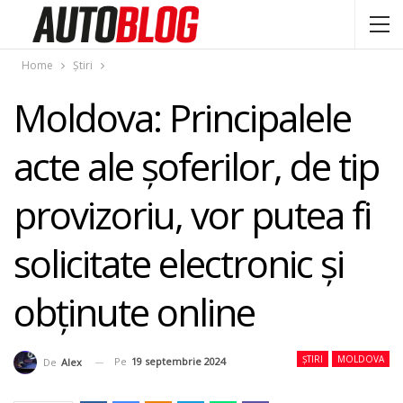
Home
Știri
Moldova: Principalele
acte ale șoferilor, de tip
provizoriu, vor putea fi
solicitate electronic și
obținute online
ȘTIRI
MOLDOVA
Pe
19 septembrie 2024
De
Alex