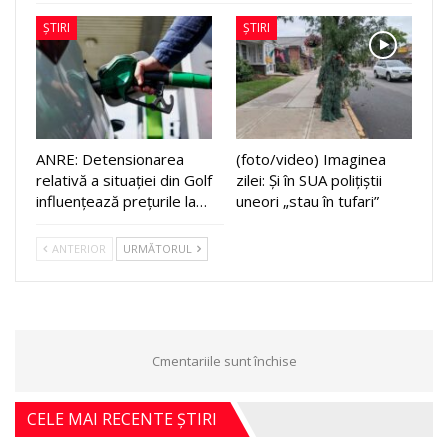
ȘTIRI
ȘTIRI
ANRE: Detensionarea
(foto/video) Imaginea
relativă a situației din Golf
zilei: Și în SUA polițiștii
influențează prețurile la…
uneori „stau în tufari”
ANTERIOR
URMĂTORUL
Cmentariile sunt închise
CELE MAI RECENTE ȘTIRI