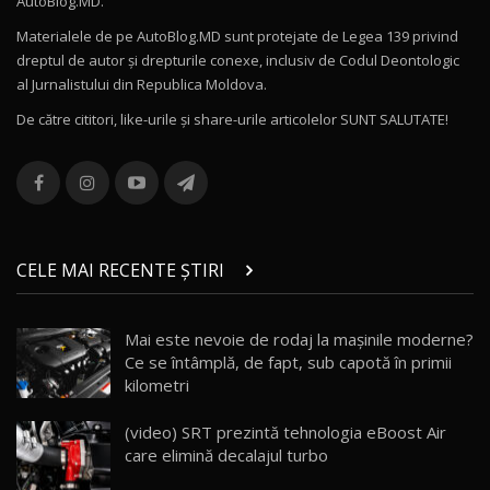
AutoBlog.MD.
27:58
11
Materialele de pe AutoBlog.MD sunt protejate de Legea 139 privind
dreptul de autor și drepturile conexe, inclusiv de Codul Deontologic
Noul MG HS / Test Drive AutoBlog.MD
al Jurnalistului din Republica Moldova.
16:48
12
De către cititori, like-urile şi share-urile articolelor SUNT SALUTATE!
ROX 01: Test drive cu noul SUV chinezesc care
combină aventura cu luxul / AutoBlog.MD
13
36:08
ZEEKR 9X în Moldova: Am condus gigantul
chinez care face lumea să se întoarcă după el
14
CELE MAI RECENTE ȘTIRI
17:27
/ AutoBlog.MD
Noua Mazda CX-5 / Test Drive AutoBlog.MD
Mai este nevoie de rodaj la mașinile moderne?
14:37
15
Ce se întâmplă, de fapt, sub capotă în primii
kilometri
Cum merge? Škoda Octavia 4×4 DSG facelift //
AutoBlogMD
(video) SRT prezintă tehnologia eBoost Air
16
13:10
care elimină decalajul turbo