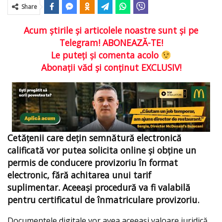
Share
Acum ştirile şi articolele noastre sunt şi pe
Telegram! ABONEAZĂ-TE!
Le puteţi şi comenta acolo
Abonaţii văd şi conţinut EXCLUSIV!
Cetățenii care dețin semnătură electronică
calificată vor putea solicita online și obține un
permis de conducere provizoriu în format
electronic, fără achitarea unui tarif
suplimentar. Aceeași procedură va fi valabilă
pentru certificatul de înmatriculare provizoriu.
Documentele digitale vor avea aceeași valoare juridică