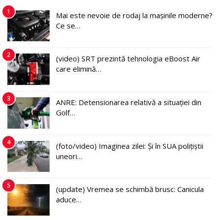
1
Mai este nevoie de rodaj la mașinile moderne?
Ce se…
2
(video) SRT prezintă tehnologia eBoost Air
care elimină…
3
ANRE: Detensionarea relativă a situației din
Golf…
4
(foto/video) Imaginea zilei: Și în SUA polițiștii
uneori…
5
(update) Vremea se schimbă brusc: Canicula
aduce…