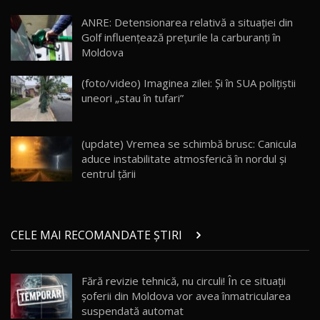
Lotus Eletre R / Test Drive AutoBlog.MD
20:06
17
ANRE: Detensionarea relativă a situației din
Golf influențează prețurile la carburanți în
Moldova
Va fi modelul nr.1 BYD în Moldova? BYD Seal U
DM-i / Test Drive AutoBlog.MD
18
(foto/video) Imaginea zilei: Și în SUA polițiștii
30:08
uneori „stau în tufari”
Noul Geely EX5 EM-i care a cucerit Moldova
înainte să ajungă în showroom / Test Drive
19
23:36
AutoBlog.MD
(update) Vremea se schimbă brusc: Canicula
aduce instabilitate atmosferică în nordul și
Noul ZEEKR 7X / Test Drive AutoBlog.MD
centrul țării
29:08
20
Micul BYD Dolphin Surf / Test Drive
CELE MAI RECOMANDATE ȘTIRI
AutoBlog.MD
21
16:59
Fără revizie tehnică, nu circuli! În ce situații
Noua Mazda 6e / Test Drive AutoBlog.MD
șoferii din Moldova vor avea înmatricularea
26:59
22
suspendată automat