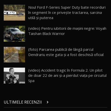
Lynk & Co 01 / Test Drive AutoBlog.MD
Noul Ford F-Series Super Duty bate recorduri
25:19
23
în segment în ce priveşte tractarea, sarcina
utilă şi puterea
ZEEKR 009: Cel mai Performant și Confortabil
(video) Pentru iubitorii de mașini negre: Voyah
Van Electric Testat în Moldova / AutoBlog.MD
24
Taishan Black Warrior
26:38
Land Rover Defender OCTA Edition One: Cel
(foto) Parcarea publică de lângă parcul
mai Exclusiv și Puternic Defender Testat în
25
32:21
Moldova
Dendrariu este gata şi a fost deschisă oficial
Porsche 911 Spirit 70 / Test Drive
AutoBlog.MD
26
(video) Accident tragic în Formula 2. Un pilot
10:57
de doar 22 de ani şi-a pierdut viaţa pe circuitul
Spa
Test Drive: Noile modele FENDT! Cum e să
conduci un tractor?!
27
22:49
ULTIMELE RECENZII
Noul Geely Monjaro 2025! Mai ieftin și mai
dotat / Test Drive AutoBlog.MD
28