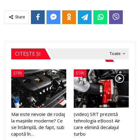
Share
CITEȘTE ȘI
Toate
ȘTIRI
ȘTIRI
Mai este nevoie de rodaj
(video) SRT prezintă
la mașinile moderne? Ce
tehnologia eBoost Air
se întâmplă, de fapt, sub
care elimină decalajul
capotă în…
turbo