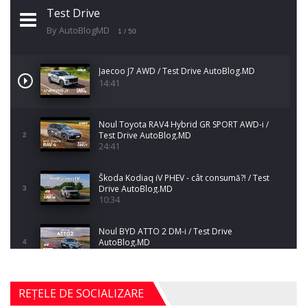
Test Drive
By AutoBlogMD
1
/ 50
Jaecoo J7 AWD / Test Drive AutoBlog.MD
14:41
Noul Toyota RAV4 Hybrid GR SPORT AWD-i /
Test Drive AutoBlog.MD
2
24:41
Škoda Kodiaq iV PHEV - cât consumă?! / Test
Drive AutoBlog.MD
3
10:34
Noul BYD ATTO 2 DM-i / Test Drive
AutoBlog.MD
4
17:35
Noul Mercedes-Benz S-Class facelift (S 580
REȚELE DE SOCIALIZARE
4MATIC V223) / Test Drive AutoBlog.MD
5
27:33