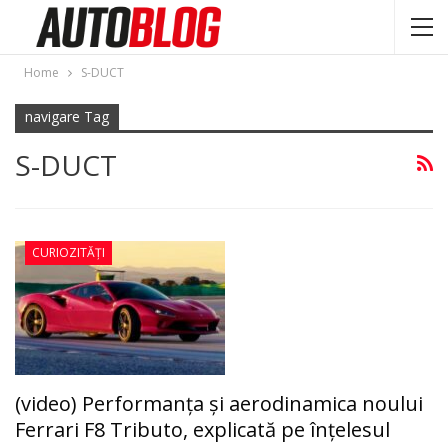
Home
S-DUCT
navigare Tag
S-DUCT
CURIOZITĂȚI
(video) Performanţa şi aerodinamica noului
Ferrari F8 Tributo, explicată pe înţelesul