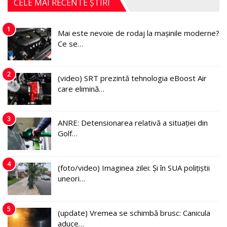
CELE MAI RECENTE ȘTIRI
1
Mai este nevoie de rodaj la mașinile moderne?
Ce se…
2
(video) SRT prezintă tehnologia eBoost Air
care elimină…
3
ANRE: Detensionarea relativă a situației din
Golf…
4
(foto/video) Imaginea zilei: Și în SUA polițiștii
uneori…
5
(update) Vremea se schimbă brusc: Canicula
aduce…