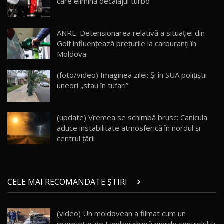
care elimină decalajul turbo
Lotus Eletre R / Test Drive AutoBlog.MD
20:06
17
ANRE: Detensionarea relativă a situației din
Golf influențează prețurile la carburanți în
Moldova
Va fi modelul nr.1 BYD în Moldova? BYD Seal U
DM-i / Test Drive AutoBlog.MD
18
(foto/video) Imaginea zilei: Și în SUA polițiștii
30:08
uneori „stau în tufari”
Noul Geely EX5 EM-i care a cucerit Moldova
înainte să ajungă în showroom / Test Drive
19
23:36
AutoBlog.MD
(update) Vremea se schimbă brusc: Canicula
aduce instabilitate atmosferică în nordul și
Noul ZEEKR 7X / Test Drive AutoBlog.MD
centrul țării
29:08
20
Micul BYD Dolphin Surf / Test Drive
CELE MAI RECOMANDATE ȘTIRI
AutoBlog.MD
21
16:59
(video) Un moldovean a filmat cum un
Noua Mazda 6e / Test Drive AutoBlog.MD
22