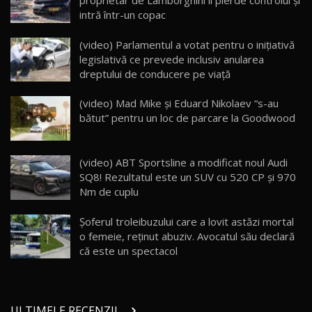
proprietar de Lamborghini îi pierde controlul şi
26:59
intră într-un copac
Lynk & Co 01 / Test Drive AutoBlog.MD
(video) Parlamentul a votat pentru o iniţiativă
25:19
23
legislativă ce prevede inclusiv anularea
dreptului de conducere pe viaţă
ZEEKR 009: Cel mai Performant și Confortabil
(video) Mad Mike şi Eduard Nikolaev “s-au
Van Electric Testat în Moldova / AutoBlog.MD
24
bătut” pentru un loc de parcare la Goodwood
26:38
Land Rover Defender OCTA Edition One: Cel
(video) ABT Sportsline a modificat noul Audi
mai Exclusiv și Puternic Defender Testat în
25
32:21
Moldova
SQ8! Rezultatul este un SUV cu 520 CP şi 970
Nm de cuplu
Porsche 911 Spirit 70 / Test Drive
AutoBlog.MD
26
Șoferul troleibuzului care a lovit astăzi mortal
10:57
o femeie, reținut abuziv. Avocatul său declară
că este un spectacol
Test Drive: Noile modele FENDT! Cum e să
conduci un tractor?!
27
22:49
ULTIMELE RECENZII