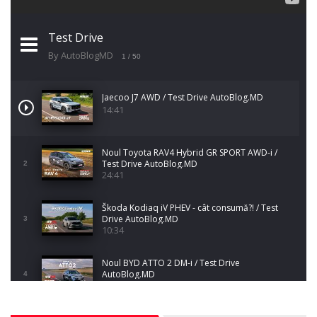
Test Drive
By AutoBlogMD
1
/ 50
Jaecoo J7 AWD / Test Drive AutoBlog.MD
14:41
Noul Toyota RAV4 Hybrid GR SPORT AWD-i /
Test Drive AutoBlog.MD
2
24:41
Škoda Kodiaq iV PHEV - cât consumă?! / Test
Drive AutoBlog.MD
3
10:34
Noul BYD ATTO 2 DM-i / Test Drive
AutoBlog.MD
4
17:35