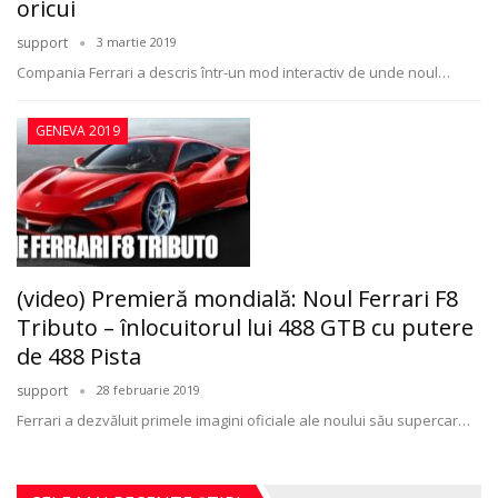
oricui
support
3 martie 2019
Compania Ferrari a descris într-un mod interactiv de unde noul
…
GENEVA 2019
(video) Premieră mondială: Noul Ferrari F8
Tributo – înlocuitorul lui 488 GTB cu putere
de 488 Pista
support
28 februarie 2019
Ferrari a dezvăluit primele imagini oficiale ale noului său supercar
…