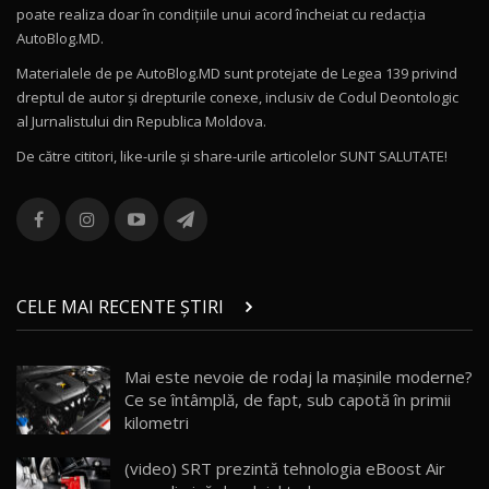
poate realiza doar în condițiile unui acord încheiat cu redacţia
Noul Volvo ES90 / Test Drive AutoBlog.MD
AutoBlog.MD.
27:58
11
Materialele de pe AutoBlog.MD sunt protejate de Legea 139 privind
dreptul de autor și drepturile conexe, inclusiv de Codul Deontologic
Noul MG HS / Test Drive AutoBlog.MD
al Jurnalistului din Republica Moldova.
16:48
12
De către cititori, like-urile şi share-urile articolelor SUNT SALUTATE!
ROX 01: Test drive cu noul SUV chinezesc care
combină aventura cu luxul / AutoBlog.MD
13
36:08
ZEEKR 9X în Moldova: Am condus gigantul
chinez care face lumea să se întoarcă după el
14
CELE MAI RECENTE ȘTIRI
17:27
/ AutoBlog.MD
Noua Mazda CX-5 / Test Drive AutoBlog.MD
Mai este nevoie de rodaj la mașinile moderne?
14:37
15
Ce se întâmplă, de fapt, sub capotă în primii
kilometri
Cum merge? Škoda Octavia 4×4 DSG facelift //
AutoBlogMD
(video) SRT prezintă tehnologia eBoost Air
16
13:10