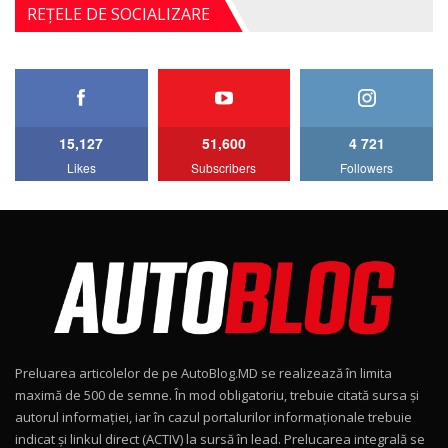
Noul Mercedes-Benz S-Class facelift (S 580
REȚELE DE SOCIALIZARE
4MATIC V223) / Test Drive AutoBlog.MD
5
27:33
HAVAL H5 / Test Drive AutoBlog.MD
11:58
6
15,127
51,600
4 721
Lotus Emira Turbo SE / Test Drive
Likes
Subscribers
Followers
AutoBlog.MD
7
24:06
Noul Škoda Kodiaq RS / Test Drive
AutoBlog.MD în premieră națională
8
15:08
Noul Geely EX2 / Test Drive AutoBlog.MD
15:22
9
Preluarea articolelor de pe AutoBlog.MD se realizează în limita
Mercedes-AMG E 53 HYBRID 4MATIC+ / Test
maximă de 500 de semne. În mod obligatoriu, trebuie citată sursa și
Drive AutoBlog.MD
10
autorul informației, iar în cazul portalurilor informaționale trebuie
16:27
indicat și linkul direct (ACTIV) la sursă în lead. Prelucarea integrală se