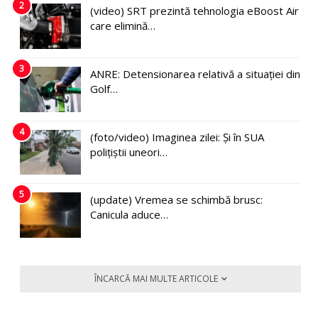
2
(video) SRT prezintă tehnologia eBoost Air
care elimină…
3
ANRE: Detensionarea relativă a situației din
Golf…
4
(foto/video) Imaginea zilei: Și în SUA
polițiștii uneori…
5
(update) Vremea se schimbă brusc:
Canicula aduce…
ÎNCARCĂ MAI MULTE ARTICOLE