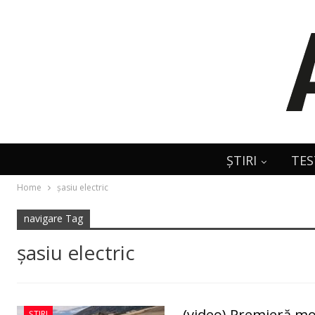
ȘTIRI
TES
Home
şasiu electric
navigare Tag
şasiu electric
(video) Premieră mo
ȘTIRI