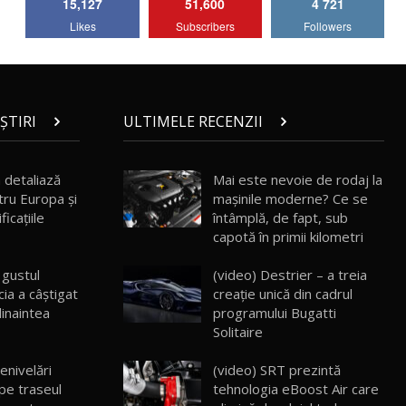
15,127
51,600
4 721
Lotus Emira Turbo SE / Test Drive
Likes
Subscribers
Followers
AutoBlog.MD
7
24:06
Noul Škoda Kodiaq RS / Test Drive
AutoBlog.MD în premieră națională
8
15:08
ȘTIRI
ULTIMELE RECENZII
Noul Geely EX2 / Test Drive AutoBlog.MD
15:22
9
 detaliază
Mai este nevoie de rodaj la
ru Europa și
mașinile moderne? Ce se
icațiile
întâmplă, de fapt, sub
Mercedes-AMG E 53 HYBRID 4MATIC+ /
capotă în primii kilometri
Test Drive AutoBlog.MD
10
16:27
 gustul
(video) Destrier – a treia
ia a câștigat
creație unică din cadrul
Noul Volvo ES90 / Test Drive AutoBlog.MD
dinaintea
programului Bugatti
27:58
11
Solitaire
enivelări
(video) SRT prezintă
Noul MG HS / Test Drive AutoBlog.MD
16:48
12
 pe traseul
tehnologia eBoost Air care