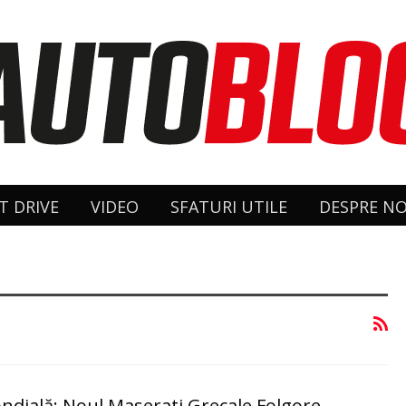
T DRIVE
VIDEO
SFATURI UTILE
DESPRE NO
ndială: Noul Maserati Grecale Folgore –