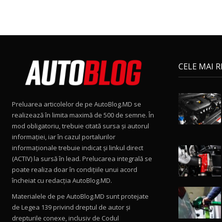
CELE MAI 
Preluarea articolelor de pe AutoBlog.MD se
realizează în limita maximă de 500 de semne. În
mod obligatoriu, trebuie citată sursa și autorul
informației, iar în cazul portalurilor
informaționale trebuie indicat și linkul direct
(ACTIV) la sursă în lead. Prelucarea integrală se
poate realiza doar în condițiile unui acord
încheiat cu redacţia AutoBlog.MD.
Materialele de pe AutoBlog.MD sunt protejate
de Legea 139 privind dreptul de autor și
drepturile conexe, inclusiv de Codul