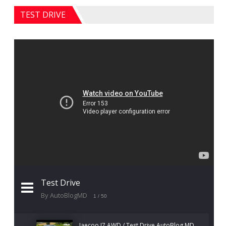
TEST DRIVE
Test Drive
By AutoBlogMD
1
/ 50
Jaecoo J7 AWD / Test Drive AutoBlog.MD