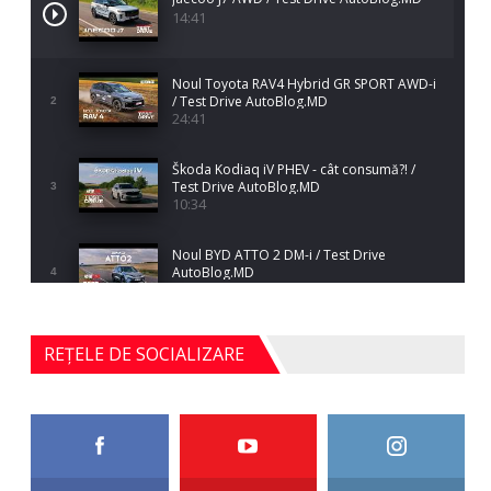
14:41
Noul Toyota RAV4 Hybrid GR SPORT AWD-i
/ Test Drive AutoBlog.MD
2
24:41
Škoda Kodiaq iV PHEV - cât consumă?! /
Test Drive AutoBlog.MD
3
10:34
Noul BYD ATTO 2 DM-i / Test Drive
AutoBlog.MD
4
17:35
Noul Mercedes-Benz S-Class facelift (S 580
REȚELE DE SOCIALIZARE
4MATIC V223) / Test Drive AutoBlog.MD
5
27:33
HAVAL H5 / Test Drive AutoBlog.MD
11:58
6