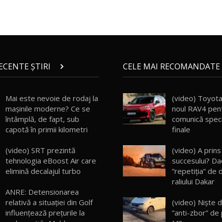
RECENTE ȘTIRI
CELE MAI RECOMANDATE 
Mai este nevoie de rodaj la
(video) Toyota
mașinile moderne? Ce se
noul RAV4 pent
întâmplă, de fapt, sub
comunică specif
capotă în primii kilometri
finale
(video) SRT prezintă
(video) A prins
tehnologia eBoost Air care
succesului? Dac
elimină decalajul turbo
”repetiția” de 
raliului Dakar
ANRE: Detensionarea
(video) Niște d
relativă a situației din Golf
”anti-zbor” de
influențează prețurile la